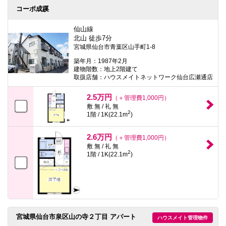
コーポ成蹊
仙山線
北山 徒歩7分
宮城県仙台市青葉区山手町1-8
築年月：1987年2月
建物階数：地上2階建て
取扱店舗：ハウスメイトネットワーク仙台広瀬通店
2.5万円
（＋管理費1,000円）
敷 無 / 礼 無
2
1階 / 1K(22.1m
)
2.6万円
（＋管理費1,000円）
敷 無 / 礼 無
2
1階 / 1K(22.1m
)
宮城県仙台市泉区山の寺２丁目 アパート
ハウスメイト管理物件