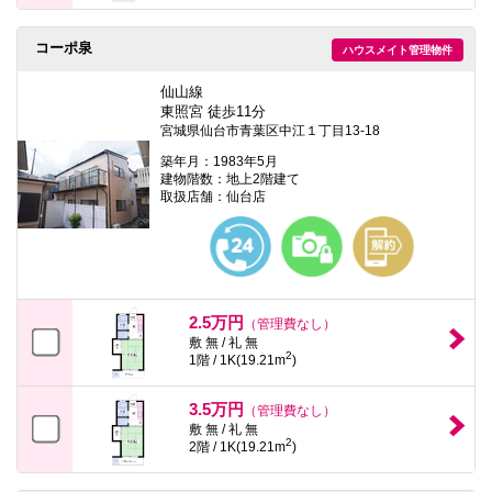
コーポ泉
ハウスメイト管理物件
仙山線
東照宮 徒歩11分
宮城県仙台市青葉区中江１丁目13-18
築年月：1983年5月
建物階数：地上2階建て
取扱店舗：仙台店
2.5万円
（管理費なし）
敷 無 / 礼 無
2
1階 / 1K(19.21m
)
3.5万円
（管理費なし）
敷 無 / 礼 無
2
2階 / 1K(19.21m
)