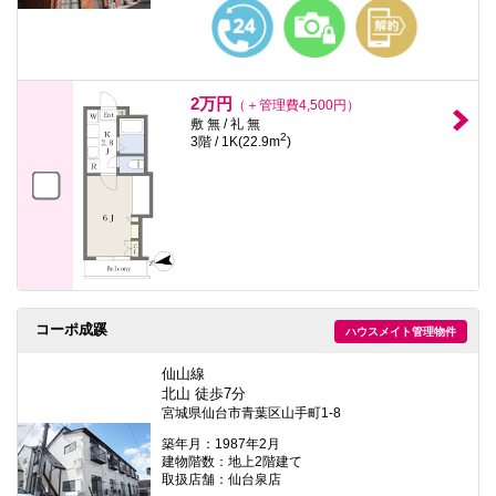
本
文
に
移
動
し
2万円
（＋管理費4,500円）
ま
敷 無 / 礼 無
す
2
3階 / 1K(22.9m
)
フ
ッ
タ
情
報
に
移
動
し
ま
す
コーポ成蹊
ハウスメイト管理物件
仙山線
北山 徒歩7分
宮城県仙台市青葉区山手町1-8
築年月：1987年2月
建物階数：地上2階建て
取扱店舗：仙台泉店