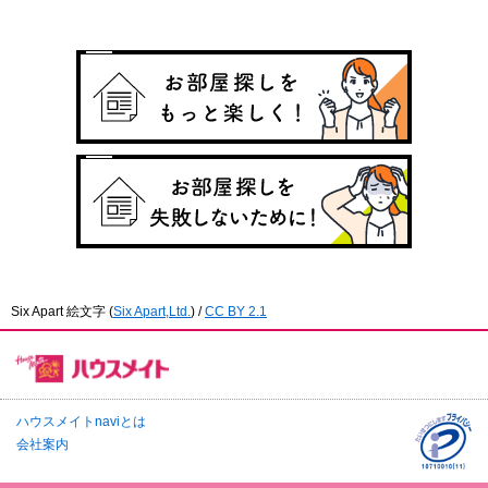
Six Apart 絵文字
(
Six Apart,Ltd.
) /
CC BY 2.1
ハウスメイトnaviとは
会社案内