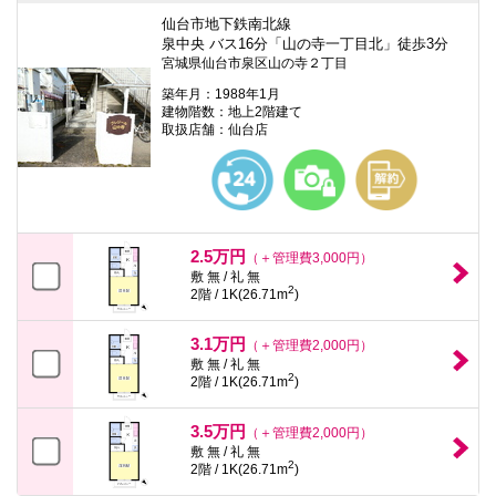
仙台市地下鉄南北線
泉中央 バス16分「山の寺一丁目北」徒歩3分
宮城県仙台市泉区山の寺２丁目
築年月：1988年1月
建物階数：地上2階建て
取扱店舗：仙台店
2.5万円
（＋管理費3,000円）
敷 無 / 礼 無
2
2階 / 1K(26.71m
)
3.1万円
（＋管理費2,000円）
敷 無 / 礼 無
2
2階 / 1K(26.71m
)
3.5万円
（＋管理費2,000円）
敷 無 / 礼 無
2
2階 / 1K(26.71m
)