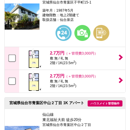
宮城県仙台市青葉区子平町15-1
築年月：1987年5月
建物階数：地上2階建て
取扱店舗：仙台泉店
2.7万円
（＋管理費3,000円）
敷 無 / 礼 無
2
2階 / 1K(23.5m
)
2.7万円
（＋管理費3,000円）
敷 無 / 礼 無
2
2階 / 1K(23.5m
)
宮城県仙台市青葉区中山２丁目 1K アパート
ハウスメイト管理物件
仙山線
東北福祉大前 徒歩20分
宮城県仙台市青葉区中山２丁目