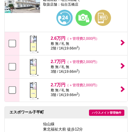
取扱店舗：仙台五橋店
2.6万円
（＋管理費2,000円）
敷 無 / 礼 無
2
2階 / 1K(19.66m
)
2.7万円
（＋管理費2,000円）
敷 無 / 礼 無
2
3階 / 1K(19.66m
)
2.7万円
（＋管理費2,000円）
敷 無 / 礼 無
2
3階 / 1K(19.66m
)
エスポワール子平町
ハウスメイト管理物件
仙山線
東北福祉大前 徒歩12分