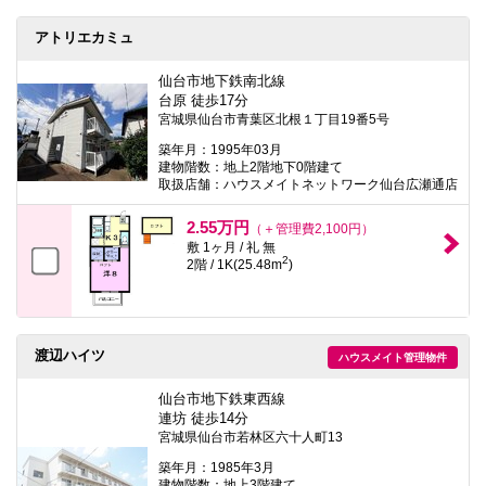
アトリエカミュ
仙台市地下鉄南北線
台原 徒歩17分
宮城県仙台市青葉区北根１丁目19番5号
築年月：1995年03月
建物階数：地上2階地下0階建て
取扱店舗：ハウスメイトネットワーク仙台広瀬通店
2.55万円
（＋管理費2,100円）
敷 1ヶ月 / 礼 無
2
2階 / 1K(25.48m
)
渡辺ハイツ
ハウスメイト管理物件
仙台市地下鉄東西線
連坊 徒歩14分
宮城県仙台市若林区六十人町13
築年月：1985年3月
建物階数：地上3階建て