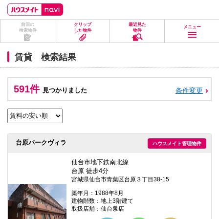
ペ
ペ
こ
こ
こ
ー
ー
こ
こ
こ
ジ
ジ
か
か
か
前回の
クリップ
最近見た
の
内
ら
ら
ら
メニュー
検索物件
した物件
物件
先
を
ヘ
本
フ
頭
移
ッ
文
ッ
に
動
ダ
に
タ
賃貸 検索結果
な
す
情
な
情
り
る
報
り
報
ま
た
に
ま
に
す。
め
な
す。
な
591件
見つかりました
条件変更
の
り
り
リ
ま
ま
ン
す。
す。
ク
で
す。
ヘ
台原パークヴィラ
ハウスメイト管理物件
ッ
ダ
情
仙台市地下鉄南北線
報
台原 徒歩4分
に
宮城県仙台市青葉区台原３丁目38-15
移
動
築年月：1988年8月
し
建物階数：地上3階建て
ま
取扱店舗：仙台泉店
す