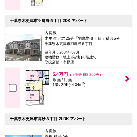
千葉県木更津市羽鳥野５丁目 2DK アパート
内房線
木更津 バス25分「羽鳥野６丁目」徒歩5分
千葉県木更津市羽鳥野５丁目
築年月：2004年07月
建物階数：地上2階地下0階建て
取扱店舗：市原店
5.4万円
（＋管理費2,200円）
敷 無 / 礼 無
2
1階 / 2DK(44.34m
)
千葉県木更津市高砂３丁目 2LDK アパート
内房線
巌根 徒歩7分