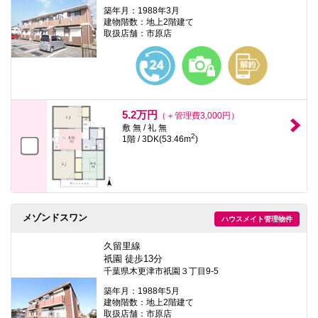
築年月：1988年3月
建物階数：地上2階建て
取扱店舗：市原店
5.2万円
（＋管理費3,000円）
敷 無 / 礼 無
2
1階 / 3DK(53.46m
)
メゾンドスワン
ハウスメイト管理物件
久留里線
祇園 徒歩13分
千葉県木更津市祇園３丁目9-5
築年月：1988年5月
建物階数：地上2階建て
取扱店舗：市原店