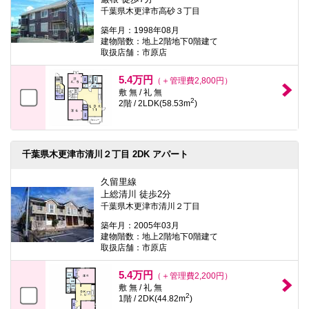
千葉県木更津市高砂３丁目
築年月：1998年08月
建物階数：地上2階地下0階建て
取扱店舗：市原店
5.4万円
（＋管理費2,800円）
敷 無 / 礼 無
2
2階 / 2LDK(58.53m
)
千葉県木更津市清川２丁目 2DK アパート
久留里線
上総清川 徒歩2分
千葉県木更津市清川２丁目
築年月：2005年03月
建物階数：地上2階地下0階建て
取扱店舗：市原店
5.4万円
（＋管理費2,200円）
敷 無 / 礼 無
2
1階 / 2DK(44.82m
)