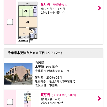
本
5万円
（管理費なし）
文
敷 2ヶ月 / 礼 1ヶ月
に
2
1階 / 3K(44.55m
)
移
動
し
ま
す
フ
ッ
タ
情
報
に
千葉県木更津市文京５丁目 1K アパート
移
動
内房線
し
木更津 徒歩16分
ま
す
千葉県木更津市文京５丁目
築年月：2009年02月
建物階数：地上2階地下0階建て
取扱店舗：市原店
5万円
（＋管理費3,000円）
敷 無 / 礼 1ヶ月
2
2階 / 1K(29.75m
)