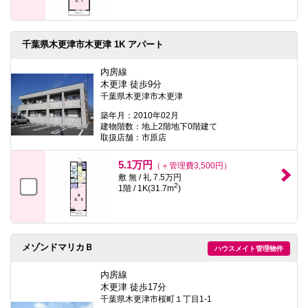
千葉県木更津市木更津 1K アパート
内房線
木更津 徒歩9分
千葉県木更津市木更津
築年月：2010年02月
建物階数：地上2階地下0階建て
取扱店舗：市原店
5.1万円
（＋管理費3,500円）
敷 無 / 礼 7.5万円
2
1階 / 1K(31.7m
)
メゾンドマリカＢ
ハウスメイト管理物件
内房線
木更津 徒歩17分
千葉県木更津市桜町１丁目1-1