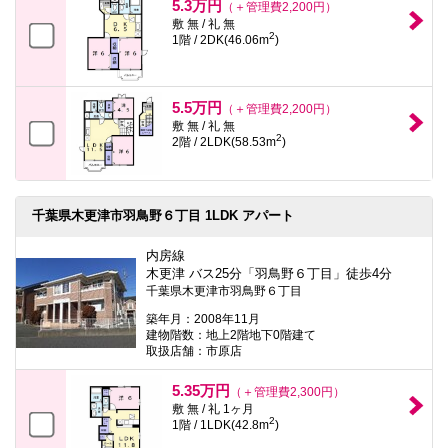
5.3万円
（＋管理費2,200円）
敷 無 / 礼 無
2
1階 / 2DK(46.06m
)
5.5万円
（＋管理費2,200円）
敷 無 / 礼 無
2
2階 / 2LDK(58.53m
)
千葉県木更津市羽鳥野６丁目 1LDK アパート
内房線
木更津 バス25分「羽鳥野６丁目」徒歩4分
千葉県木更津市羽鳥野６丁目
築年月：2008年11月
建物階数：地上2階地下0階建て
取扱店舗：市原店
5.35万円
（＋管理費2,300円）
敷 無 / 礼 1ヶ月
2
1階 / 1LDK(42.8m
)