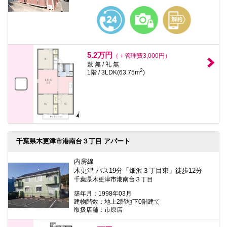
5.2万円
（＋管理費3,000円）
敷 無 / 礼 無
2
1階 / 3LDK(63.75m
)
千葉県木更津市港南台３丁目 アパート
内房線
木更津 バス19分「畑沢３丁目東」徒歩12分
千葉県木更津市港南台３丁目
築年月：1998年03月
建物階数：地上2階地下0階建て
取扱店舗：市原店