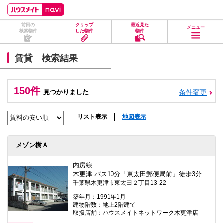
ペ
ペ
こ
こ
こ
ー
ー
こ
こ
こ
ジ
ジ
か
か
か
前回の
クリップ
最近見た
の
内
ら
ら
ら
メニュー
検索物件
した物件
物件
先
を
ヘ
本
フ
頭
移
ッ
文
ッ
に
動
ダ
に
タ
賃貸 検索結果
な
す
情
な
情
り
る
報
り
報
ま
た
に
ま
に
す。
め
な
す。
な
150件
見つかりました
条件変更
の
り
り
リ
ま
ま
ン
す。
す。
ク
リスト表示
地図表示
で
す。
ヘ
メゾン樹Ａ
ッ
ダ
情
内房線
報
木更津 バス10分「東太田郵便局前」徒歩3分
に
千葉県木更津市東太田２丁目13-22
移
動
築年月：1991年1月
し
建物階数：地上2階建て
ま
取扱店舗：ハウスメイトネットワーク木更津店
す