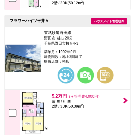
2
2階 / 2DK(50.12m
)
フラワーハイツ平井Ａ
ハウスメイト管理物件
東武鉄道野田線
野田市 徒歩20分
千葉県野田市桜台4-3
築年月：1992年9月
建物階数：地上2階建て
取扱店舗：柏店
5.2万円
（＋管理費4,000円）
敷 無 / 礼 無
2
2階 / 3DK(50.39m
)