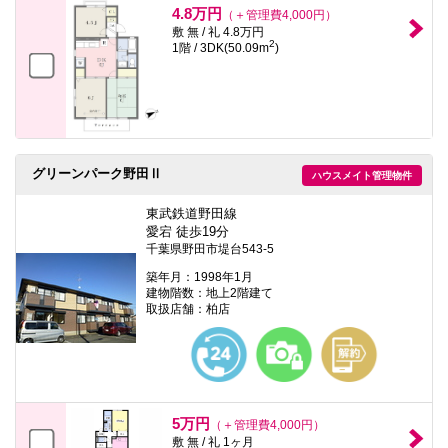
4.8万円
（＋管理費4,000円）
敷 無 / 礼 4.8万円
2
1階 / 3DK(50.09m
)
グリーンパーク野田Ⅱ
ハウスメイト管理物件
東武鉄道野田線
愛宕 徒歩19分
千葉県野田市堤台543-5
築年月：1998年1月
建物階数：地上2階建て
取扱店舗：柏店
5万円
（＋管理費4,000円）
敷 無 / 礼 1ヶ月