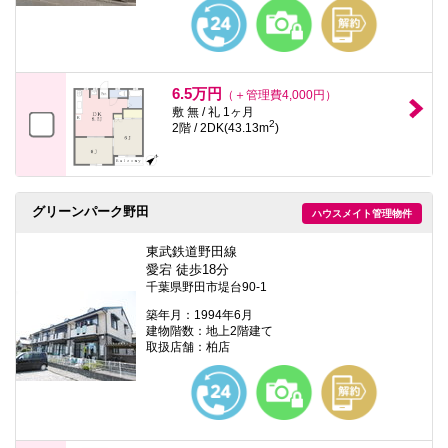
本
文
に
移
動
し
6.5万円
（＋管理費4,000円）
ま
敷 無 / 礼 1ヶ月
す
2
2階 / 2DK(43.13m
)
フ
ッ
タ
情
報
グリーンパーク野田
ハウスメイト管理物件
に
移
動
東武鉄道野田線
し
愛宕 徒歩18分
ま
千葉県野田市堤台90-1
す
築年月：1994年6月
建物階数：地上2階建て
取扱店舗：柏店