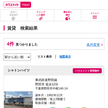
ペ
ペ
こ
こ
こ
ー
ー
こ
こ
こ
ジ
ジ
か
か
か
前回の
クリップ
最近見た
の
内
ら
ら
ら
メニュー
検索物件
した物件
物件
先
を
ヘ
本
フ
頭
移
ッ
文
ッ
に
動
ダ
に
タ
賃貸 検索結果
な
す
情
な
情
り
る
報
り
報
ま
た
に
ま
に
す。
め
な
す。
な
4件
見つかりました
条件変更
の
り
り
リ
ま
ま
ン
す。
す。
ク
リスト表示
地図表示
で
す。
ヘ
シャトンハイツ
ハウスメイト管理物件
ッ
ダ
情
東武鉄道野田線
報
野田市 徒歩12分
に
千葉県野田市中根140-14
移
動
築年月：1991年12月
し
建物階数：地上2階建て
ま
取扱店舗：柏店
す