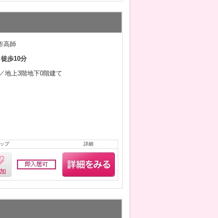
市高師
 徒歩10分
5月／地上3階地下0階建て
ップ
詳細