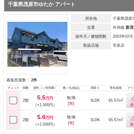
千葉県茂原市ゆたか アパート
所在地
千葉県茂原
交通
外房線
新茂
築年月／建物階数
2003年0
取扱店舗
市原店
募集部屋数：
2件
チェック
階数
賃料（＋管理費）
敷／礼[保証]
間取り
専有面積
クリ
5.5
無/無
万円
2
2階
3LDK
65.57m
[
無
]
（+2,500円）
5.6
無/無
万円
2
2階
3LDK
65.57m
[
無
]
（+2,500円）