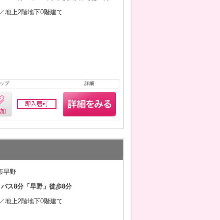
1月／地上2階地下0階建て
ップ
詳細
市早野
 バス8分「早野」徒歩8分
1月／地上2階地下0階建て