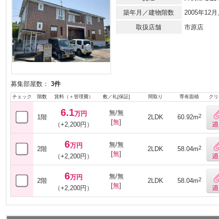
築年月／建物階数
2005年1
取扱店舗
市原店
募集部屋数：
3件
チェック
階数
賃料（＋管理費）
敷／礼[保証]
間取り
専有面積
クリ
6.1
無/無
万円
2
1階
2LDK
60.92m
[
無
]
（+2,200円）
6
無/無
万円
2
2階
2LDK
58.04m
[
無
]
（+2,200円）
6
無/無
万円
2
2階
2LDK
58.04m
[
無
]
（+2,200円）