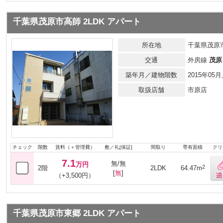
千葉県茂原市高師 2LDK アパート
所在地
千葉県茂原
交通
外房線
茂原
築年月／建物階数
2015年0
取扱店舗
市原店
チェック
階数
賃料（＋管理費）
敷／礼[保証]
間取り
専有面積
クリ
7.1
無/無
万円
2
2階
2LDK
64.47m
[
無
]
（+3,500円）
千葉県茂原市東郷 2LDK アパート