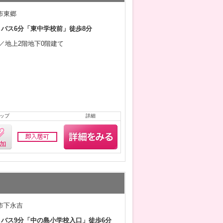
市東郷
 バス6分「東中学校前」徒歩8分
9月／地上2階地下0階建て
ップ
詳細
市下永吉
 バス9分「中の島小学校入口」徒歩6分