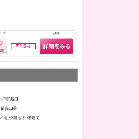
ップ
詳細
市早野新田
 徒歩13分
9月／地上3階地下0階建て