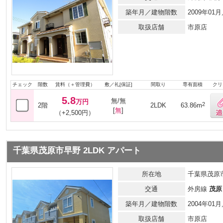
築年月／建物階数
2009年0
取扱店舗
市原店
チェック
階数
賃料（＋管理費）
敷／礼[保証]
間取り
専有面積
クリ
5.8
無/無
万円
2
2階
2LDK
63.86m
[
無
]
（+2,500円）
千葉県茂原市早野 2LDK アパート
所在地
千葉県茂原
交通
外房線
茂原
築年月／建物階数
2004年0
取扱店舗
市原店