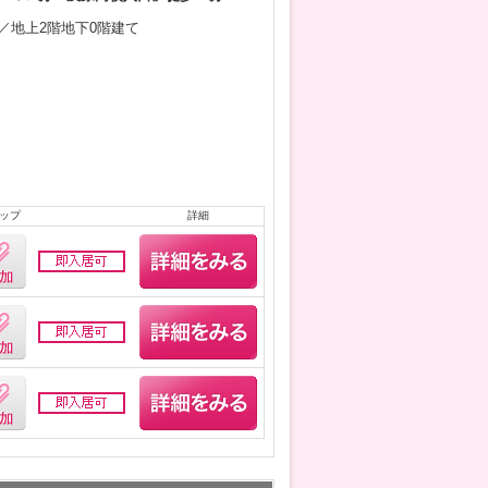
2月／地上2階地下0階建て
ップ
詳細