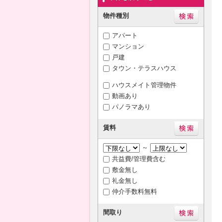
物件種別
アパート
マンション
戸建
タウン・テラスハウス
ハウスメイト管理物件
動画あり
パノラマあり
賃料
～
共益費/管理費含む
敷金無し
礼金無し
仲介手数料無料
間取り