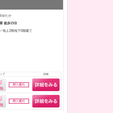
市ゆたか
原 徒歩15分
2月／地上2階地下0階建て
ップ
詳細