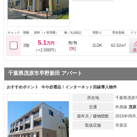
チェック
階数
賃料（＋管理費）
敷／礼[保証]
間取り
専有面積
クリ
5.1
無/無
万円
2
2階
2LDK
62.62m
[
無
]
（+2,500円）
千葉県茂原市早野新田 アパート
おすすめポイント
今や必需品！インターネット回線導入物件
所在地
千葉県茂原
交通
外房線
茂原
築年月／建物階数
2015年0
取扱店舗
市原店