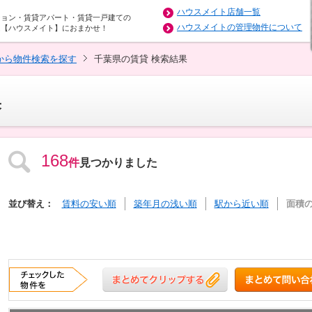
ハウスメイト店舗一覧
ション・賃貸アパート・賃貸一戸建ての
ハウスメイトの管理物件について
は【ハウスメイト】におまかせ！
から物件検索を探す
千葉県の賃貸 検索結果
果
168
件
見つかりました
並び替え：
賃料の安い順
築年月の浅い順
駅から近い順
面積