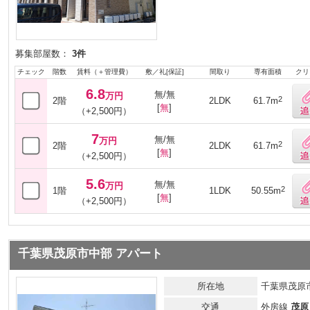
募集部屋数：
3件
チェック
階数
賃料（＋管理費）
敷／礼[保証]
間取り
専有面積
クリ
6.8
無/無
万円
2
2階
2LDK
61.7m
[
無
]
（+2,500円）
7
無/無
万円
2
2階
2LDK
61.7m
[
無
]
（+2,500円）
5.6
無/無
万円
2
1階
1LDK
50.55m
[
無
]
（+2,500円）
千葉県茂原市中部 アパート
所在地
千葉県茂原
交通
外房線
茂原