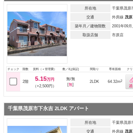
所在地
千葉県茂原
交通
外房線
茂原
築年月／建物階数
2001年0
取扱店舗
市原店
チェック
階数
賃料（＋管理費）
敷／礼[保証]
間取り
専有面積
クリ
5.15
無/無
万円
2
2階
2LDK
64.32m
[
無
]
（+2,500円）
千葉県茂原市下永吉 2LDK アパート
所在地
千葉県茂原
交通
外房線
茂原