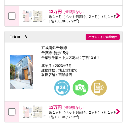
13万円
（管理費なし）
敷 1ヶ月（ペット飼育時、2ヶ月） / 礼 1ヶ月
2
1階 / 3LDK(67.9m
)
ｍ＆ｍ Ａ
ハウスメイト管理物件
京成電鉄千原線
千葉寺 徒歩15分
千葉県千葉市中央区葛城２丁目13-6-1
築年月：2023年7月
建物階数：地上2階建て
取扱店舗：西船橋店
13万円
（管理費なし）
敷 1ヶ月（ペット飼育時、2ヶ月） / 礼 1ヶ月
2
1階 / 3LDK(67.9m
)