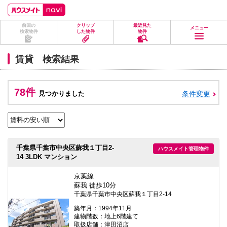
ペ
ペ
こ
こ
こ
ー
ー
こ
こ
こ
ジ
ジ
か
か
か
前回の
クリップ
最近見た
の
内
ら
ら
ら
メニュー
検索物件
した物件
物件
先
を
ヘ
本
フ
頭
移
ッ
文
ッ
に
動
ダ
に
タ
賃貸 検索結果
な
す
情
な
情
り
る
報
り
報
ま
た
に
ま
に
す。
め
な
す。
な
78件
見つかりました
条件変更
の
り
り
リ
ま
ま
ン
す。
す。
ク
で
す。
ヘ
千葉県千葉市中央区蘇我１丁目2-
ハウスメイト管理物件
ッ
14 3LDK マンション
ダ
情
報
京葉線
に
蘇我 徒歩10分
移
千葉県千葉市中央区蘇我１丁目2-14
動
し
築年月：1994年11月
ま
建物階数：地上6階建て
す
取扱店舗：津田沼店