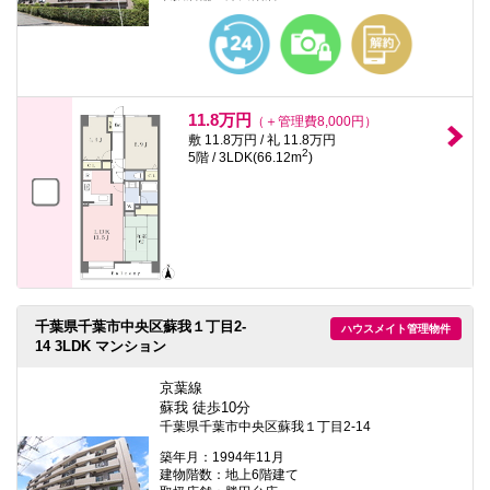
本
文
に
移
動
し
ま
11.8万円
（＋管理費8,000円）
す
敷 11.8万円 / 礼 11.8万円
フ
2
5階 / 3LDK(66.12m
)
ッ
タ
情
報
に
移
動
し
ま
す
千葉県千葉市中央区蘇我１丁目2-
ハウスメイト管理物件
14 3LDK マンション
京葉線
蘇我 徒歩10分
千葉県千葉市中央区蘇我１丁目2-14
築年月：1994年11月
建物階数：地上6階建て