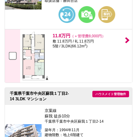
取扱店舗：勝田台店
11.8万円
（＋管理費8,000円）
敷 11.8万円 / 礼 11.8万円
2
5階 / 3LDK(66.12m
)
千葉県千葉市中央区蘇我１丁目2-
ハウスメイト管理物件
14 3LDK マンション
京葉線
蘇我 徒歩10分
千葉県千葉市中央区蘇我１丁目2-14
築年月：1994年11月
建物階数：地上6階建て