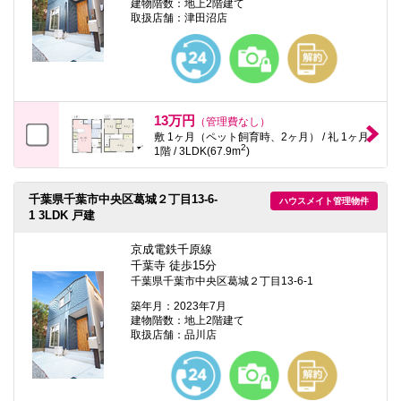
建物階数：地上2階建て
取扱店舗：津田沼店
13万円
（管理費なし）
敷 1ヶ月（ペット飼育時、2ヶ月） / 礼 1ヶ月
2
1階 / 3LDK(67.9m
)
千葉県千葉市中央区葛城２丁目13-6-
ハウスメイト管理物件
1 3LDK 戸建
京成電鉄千原線
千葉寺 徒歩15分
千葉県千葉市中央区葛城２丁目13-6-1
築年月：2023年7月
建物階数：地上2階建て
取扱店舗：品川店