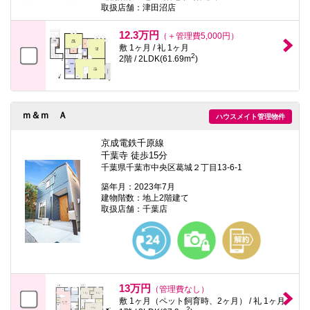
取扱店舗：津田沼店
12.3万円
（＋管理費5,000円）
敷 1ヶ月 / 礼 1ヶ月
2
2階 / 2LDK(61.69m
)
ｍ＆ｍ Ａ
ハウスメイト管理物件
京成電鉄千原線
千葉寺 徒歩15分
千葉県千葉市中央区葛城２丁目13-6-1
築年月：2023年7月
建物階数：地上2階建て
取扱店舗：千葉店
13万円
（管理費なし）
敷 1ヶ月（ペット飼育時、2ヶ月） / 礼 1ヶ月
2