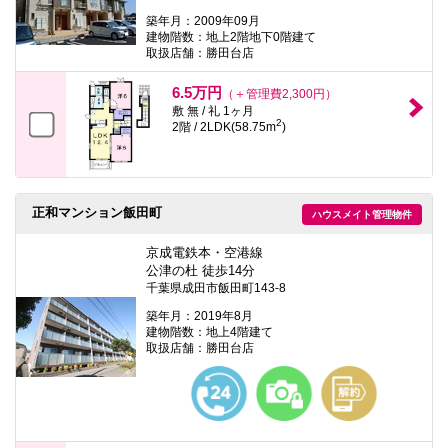
築年月：2009年09月
建物階数：地上2階地下0階建て
取扱店舗：勝田台店
6.5万円
（＋管理費2,300円）
敷 無 / 礼 1ヶ月
2
2階 / 2LDK(58.75m
)
正和マンション飯田町
ハウスメイト管理物件
京成電鉄本・空港線
公津の杜 徒歩14分
千葉県成田市飯田町143-8
築年月：2019年8月
建物階数：地上4階建て
取扱店舗：勝田台店