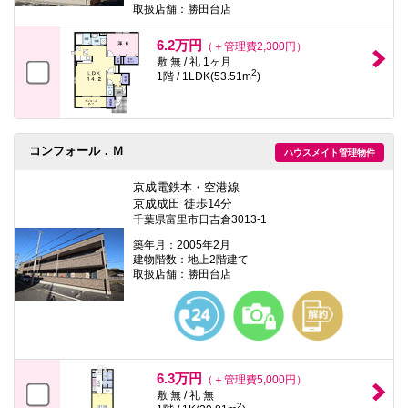
取扱店舗：勝田台店
6.2万円
（＋管理費2,300円）
敷 無 / 礼 1ヶ月
2
1階 / 1LDK(53.51m
)
コンフォール．Ｍ
ハウスメイト管理物件
京成電鉄本・空港線
京成成田 徒歩14分
千葉県富里市日吉倉3013-1
築年月：2005年2月
建物階数：地上2階建て
取扱店舗：勝田台店
6.3万円
（＋管理費5,000円）
敷 無 / 礼 無
2