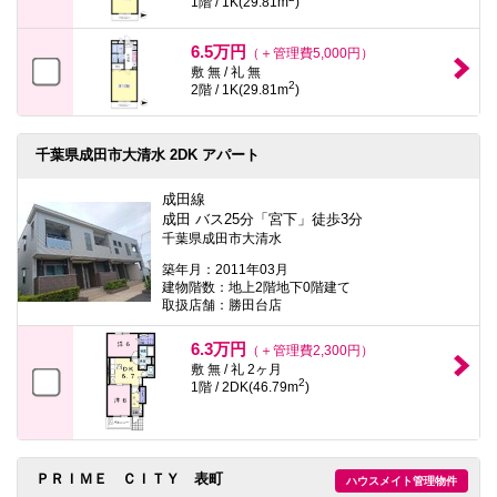
1階 / 1K(29.81m
)
6.5万円
（＋管理費5,000円）
敷 無 / 礼 無
2
2階 / 1K(29.81m
)
千葉県成田市大清水 2DK アパート
成田線
成田 バス25分「宮下」徒歩3分
千葉県成田市大清水
築年月：2011年03月
建物階数：地上2階地下0階建て
取扱店舗：勝田台店
6.3万円
（＋管理費2,300円）
敷 無 / 礼 2ヶ月
2
1階 / 2DK(46.79m
)
ＰＲＩＭＥ ＣＩＴＹ 表町
ハウスメイト管理物件