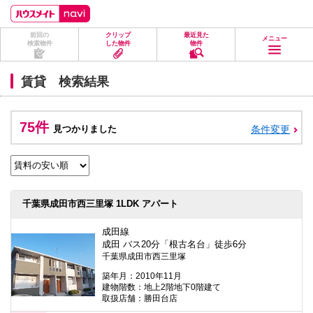
ペ
ペ
こ
こ
こ
ー
ー
こ
こ
こ
ジ
ジ
か
か
か
前回の
クリップ
最近見た
の
内
ら
ら
ら
メニュー
検索物件
した物件
物件
先
を
ヘ
本
フ
頭
移
ッ
文
ッ
に
動
ダ
に
タ
賃貸 検索結果
な
す
情
な
情
り
る
報
り
報
ま
た
に
ま
に
す。
め
な
す。
な
75件
見つかりました
条件変更
の
り
り
リ
ま
ま
ン
す。
す。
ク
で
す。
ヘ
千葉県成田市西三里塚 1LDK アパート
ッ
ダ
情
成田線
報
成田 バス20分「根古名台」徒歩6分
に
千葉県成田市西三里塚
移
動
築年月：2010年11月
し
建物階数：地上2階地下0階建て
ま
取扱店舗：勝田台店
す