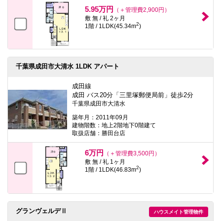
本
5.95万円
（＋管理費2,900円）
文
敷 無 / 礼 2ヶ月
に
2
1階 / 1LDK(45.34m
)
移
動
し
ま
す
千葉県成田市大清水 1LDK アパート
フ
ッ
タ
成田線
情
成田 バス20分「三里塚郵便局前」徒歩2分
報
千葉県成田市大清水
に
移
築年月：2011年09月
動
建物階数：地上2階地下0階建て
し
取扱店舗：勝田台店
ま
す
6万円
（＋管理費3,500円）
敷 無 / 礼 1ヶ月
2
1階 / 1LDK(46.83m
)
グランヴェルデⅡ
ハウスメイト管理物件