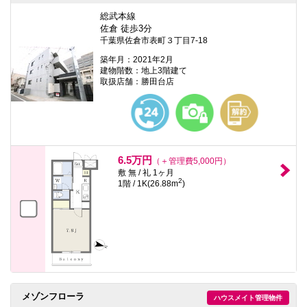
総武本線
佐倉 徒歩3分
千葉県佐倉市表町３丁目7-18
築年月：2021年2月
建物階数：地上3階建て
取扱店舗：勝田台店
6.5万円
（＋管理費5,000円）
敷 無 / 礼 1ヶ月
2
1階 / 1K(26.88m
)
メゾンフローラ
ハウスメイト管理物件