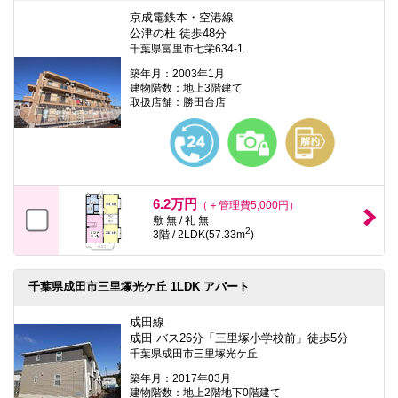
京成電鉄本・空港線
公津の杜 徒歩48分
千葉県富里市七栄634-1
築年月：2003年1月
建物階数：地上3階建て
取扱店舗：勝田台店
6.2万円
（＋管理費5,000円）
敷 無 / 礼 無
2
3階 / 2LDK(57.33m
)
千葉県成田市三里塚光ケ丘 1LDK アパート
成田線
成田 バス26分「三里塚小学校前」徒歩5分
千葉県成田市三里塚光ケ丘
築年月：2017年03月
建物階数：地上2階地下0階建て