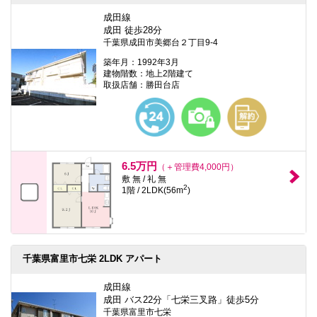
成田線
成田 徒歩28分
千葉県成田市美郷台２丁目9-4
築年月：1992年3月
建物階数：地上2階建て
取扱店舗：勝田台店
6.5万円
（＋管理費4,000円）
敷 無 / 礼 無
2
1階 / 2LDK(56m
)
千葉県富里市七栄 2LDK アパート
成田線
成田 バス22分「七栄三叉路」徒歩5分
千葉県富里市七栄