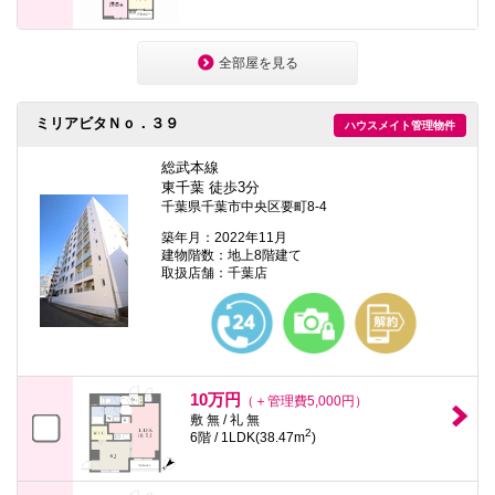
全部屋を見る
ミリアビタＮｏ．３９
ハウスメイト管理物件
総武本線
東千葉 徒歩3分
千葉県千葉市中央区要町8-4
築年月：2022年11月
建物階数：地上8階建て
取扱店舗：千葉店
10万円
（＋管理費5,000円）
敷 無 / 礼 無
2
6階 / 1LDK(38.47m
)