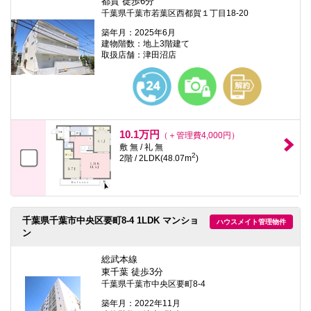
都賀 徒歩6分
千葉県千葉市若葉区西都賀１丁目18-20
築年月：2025年6月
建物階数：地上3階建て
取扱店舗：津田沼店
10.1万円
（＋管理費4,000円）
敷 無 / 礼 無
2
2階 / 2LDK(48.07m
)
千葉県千葉市中央区要町8-4 1LDK マンショ
ハウスメイト管理物件
ン
総武本線
東千葉 徒歩3分
千葉県千葉市中央区要町8-4
築年月：2022年11月