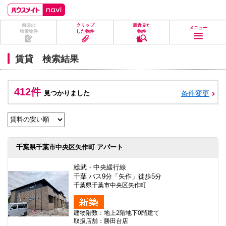
ペ
ペ
こ
こ
こ
ー
ー
こ
こ
こ
ジ
ジ
か
か
か
前回の
クリップ
最近見た
の
内
ら
ら
ら
メニュー
検索物件
した物件
物件
先
を
ヘ
本
フ
頭
移
ッ
文
ッ
に
動
ダ
に
タ
賃貸 検索結果
な
す
情
な
情
り
る
報
り
報
ま
た
に
ま
に
す。
め
な
す。
な
412件
見つかりました
条件変更
の
り
り
リ
ま
ま
ン
す。
す。
ク
で
す。
ヘ
千葉県千葉市中央区矢作町 アパート
ッ
ダ
情
総武・中央緩行線
報
千葉 バス9分「矢作」徒歩5分
に
千葉県千葉市中央区矢作町
移
動
し
建物階数：地上2階地下0階建て
ま
取扱店舗：勝田台店
す