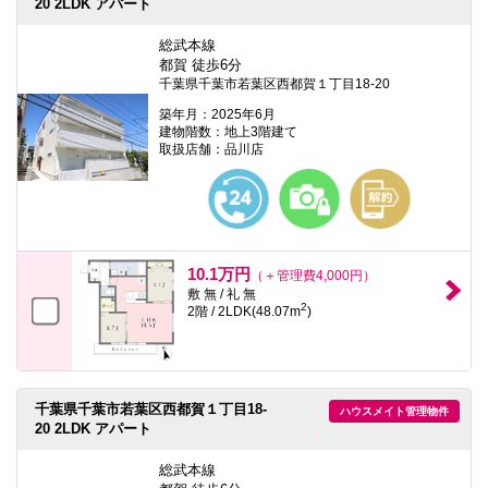
20 2LDK アパート
総武本線
都賀 徒歩6分
千葉県千葉市若葉区西都賀１丁目18-20
築年月：2025年6月
建物階数：地上3階建て
取扱店舗：品川店
10.1万円
（＋管理費4,000円）
敷 無 / 礼 無
2
2階 / 2LDK(48.07m
)
千葉県千葉市若葉区西都賀１丁目18-
ハウスメイト管理物件
20 2LDK アパート
総武本線