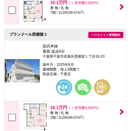
10.1万円
（＋管理費5,000円）
敷 無 / 礼 無
2
7階 / 1LDK(38.47m
)
プランドール西都賀１
ハウスメイト管理物件
総武本線
都賀 徒歩6分
千葉県千葉市若葉区西都賀１丁目18-20
築年月：2025年6月
建物階数：地上3階建て
取扱店舗：千葉店
10.1万円
（＋管理費4,000円）
敷 無 / 礼 無
2
2階 / 2LDK(48.07m
)