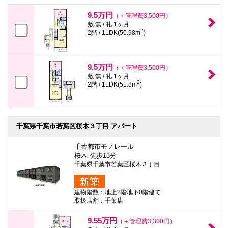
本
文
9.5万円
（＋管理費3,500円）
に
敷 無 / 礼 1ヶ月
移
2
2階 / 1LDK(50.98m
)
動
し
ま
す
9.5万円
（＋管理費3,500円）
フ
敷 無 / 礼 1ヶ月
ッ
2
2階 / 1LDK(51.8m
)
タ
情
報
に
移
千葉県千葉市若葉区桜木３丁目 アパート
動
し
ま
千葉都市モノレール
す
桜木 徒歩13分
千葉県千葉市若葉区桜木３丁目
建物階数：地上2階地下0階建て
取扱店舗：千葉店
9.55万円
（＋管理費3,300円）