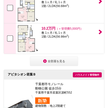
敷 1ヶ月 / 礼 1ヶ月
2
1階 / 2LDK(56.68m
)
10.2万円
（＋管理費5,000円）
敷 1ヶ月 / 礼 1ヶ月
2
1階 / 2LDK(56.98m
)
全部屋を見る
アビタシオン若葉Ｂ
ハウスメイト管理物件
千葉都市モノレール
動物公園 徒歩15分
千葉県千葉市若葉区源町552
建物階数：地上2階建て