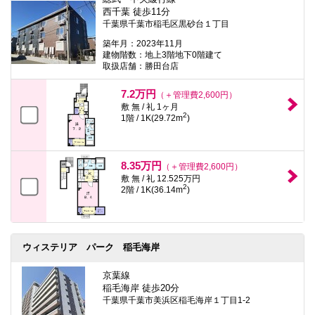
西千葉 徒歩11分
千葉県千葉市稲毛区黒砂台１丁目
築年月：2023年11月
建物階数：地上3階地下0階建て
取扱店舗：勝田台店
7.2万円
（＋管理費2,600円）
敷 無 / 礼 1ヶ月
2
1階 / 1K(29.72m
)
8.35万円
（＋管理費2,600円）
敷 無 / 礼 12.525万円
2
2階 / 1K(36.14m
)
ウィステリア パーク 稲毛海岸
京葉線
稲毛海岸 徒歩20分
千葉県千葉市美浜区稲毛海岸１丁目1-2