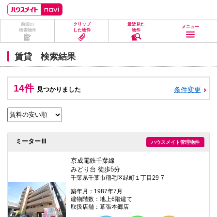
ペ
ペ
こ
こ
こ
ー
ー
こ
こ
こ
ジ
ジ
か
か
か
前回の
クリップ
最近見た
の
内
ら
ら
ら
メニュー
検索物件
した物件
物件
先
を
ヘ
本
フ
頭
移
ッ
文
ッ
に
動
ダ
に
タ
賃貸 検索結果
な
す
情
な
情
り
る
報
り
報
ま
た
に
ま
に
す。
め
な
す。
な
14件
見つかりました
条件変更
の
り
り
リ
ま
ま
ン
す。
す。
ク
で
す。
ヘ
ミーターⅢ
ハウスメイト管理物件
ッ
ダ
情
京成電鉄千葉線
報
みどり台 徒歩5分
に
千葉県千葉市稲毛区緑町１丁目29-7
移
動
築年月：1987年7月
し
建物階数：地上6階建て
ま
取扱店舗：幕張本郷店
す