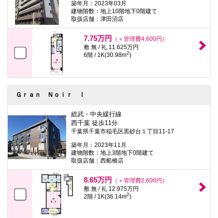
築年月：2023年03月
建物階数：地上10階地下0階建て
取扱店舗：津田沼店
7.75万円
（＋管理費4,600円）
敷 無 / 礼 11.625万円
2
6階 / 1K(30.98m
)
Ｇｒａｎ Ｎｏｉｒ Ⅰ
総武・中央緩行線
西千葉 徒歩11分
千葉県千葉市稲毛区黒砂台１丁目11-17
築年月：2023年11月
建物階数：地上3階地下0階建て
取扱店舗：西船橋店
8.65万円
（＋管理費2,600円）
敷 無 / 礼 12.975万円
2
2階 / 1K(36.14m
)