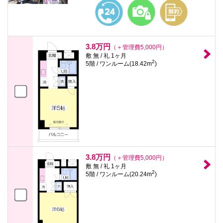
本
文
に
移
動
し
3.8万円
（＋管理費5,000円）
ま
敷 無 / 礼 1ヶ月
す
2
5階 / ワンルーム(18.42m
)
フ
ッ
タ
情
報
に
移
動
し
ま
す
3.8万円
（＋管理費5,000円）
敷 無 / 礼 1ヶ月
2
5階 / ワンルーム(20.24m
)