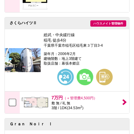
さくらハイツⅡ
ハウスメイト管理物件
総武・中央緩行線
稲毛 徒歩4分
千葉県千葉市稲毛区稲毛東３丁目3-4
築年月：2006年2月
建物階数：地上3階建て
取扱店舗：幕張本郷店
7万円
（＋管理費4,500円）
敷 無 / 礼 無
2
3階 / 1DK(34.53m
)
Ｇｒａｎ Ｎｏｉｒ Ⅰ