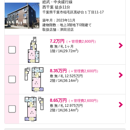
総武・中央緩行線
西千葉 徒歩11分
千葉県千葉市稲毛区黒砂台１丁目11-17
築年月：2023年11月
建物階数：地上3階地下0階建て
取扱店舗：津田沼店
7.2万円
（＋管理費2,600円）
敷 無 / 礼 1ヶ月
2
1階 / 1K(29.72m
)
8.35万円
（＋管理費2,600円）
敷 無 / 礼 12.525万円
2
2階 / 1K(36.14m
)
8.65万円
（＋管理費2,600円）
敷 無 / 礼 12.975万円
2
2階 / 1K(36.14m
)