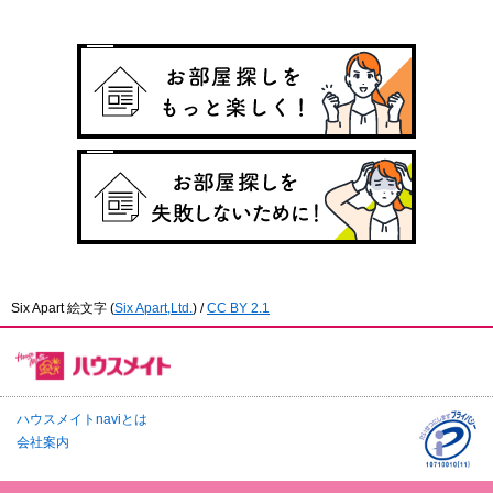
Six Apart 絵文字
(
Six Apart,Ltd.
) /
CC BY 2.1
ハウスメイトnaviとは
会社案内