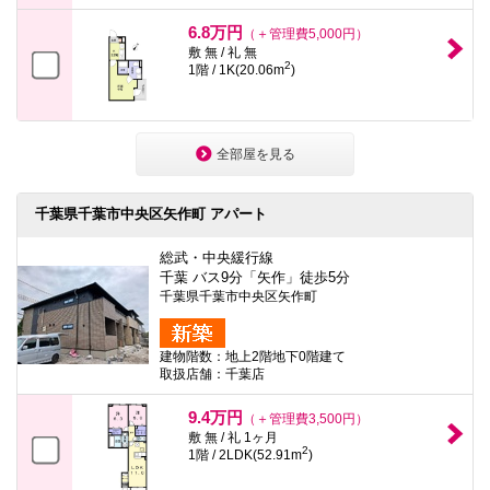
6.8万円
（＋管理費5,000円）
敷 無 / 礼 無
2
1階 / 1K(20.06m
)
全部屋を見る
千葉県千葉市中央区矢作町 アパート
総武・中央緩行線
千葉 バス9分「矢作」徒歩5分
千葉県千葉市中央区矢作町
建物階数：地上2階地下0階建て
取扱店舗：千葉店
9.4万円
（＋管理費3,500円）
敷 無 / 礼 1ヶ月
2
1階 / 2LDK(52.91m
)