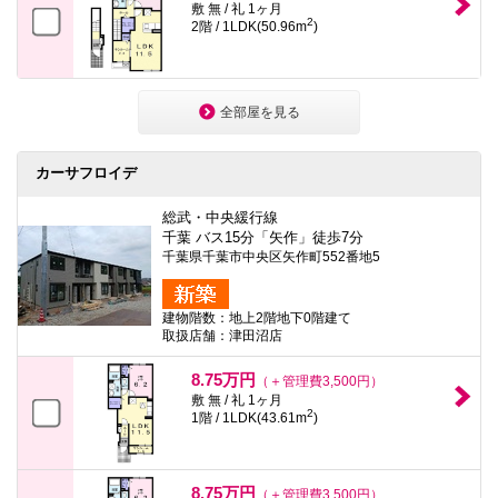
敷 無 / 礼 1ヶ月
2
2階 / 1LDK(50.96m
)
全部屋を見る
カーサフロイデ
総武・中央緩行線
千葉 バス15分「矢作」徒歩7分
千葉県千葉市中央区矢作町552番地5
建物階数：地上2階地下0階建て
取扱店舗：津田沼店
8.75万円
（＋管理費3,500円）
敷 無 / 礼 1ヶ月
2
1階 / 1LDK(43.61m
)
8.75万円
（＋管理費3,500円）