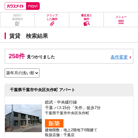
ペ
ペ
こ
こ
こ
ー
ー
こ
こ
こ
ジ
ジ
か
か
か
前回の
クリップ
最近見た
の
内
ら
ら
ら
メニュー
検索物件
した物件
物件
先
を
ヘ
本
フ
頭
移
ッ
文
ッ
に
動
ダ
に
タ
賃貸 検索結果
な
す
情
な
情
り
る
報
り
報
ま
た
に
ま
に
す。
め
な
す。
な
258件
見つかりました
条件変更
の
り
り
リ
ま
ま
ン
す。
す。
ク
で
す。
ヘ
千葉県千葉市中央区矢作町 アパート
ッ
ダ
情
総武・中央緩行線
報
千葉 バス15分「矢作」徒歩7分
に
千葉県千葉市中央区矢作町
移
動
し
建物階数：地上2階地下0階建て
ま
取扱店舗：千葉店
す