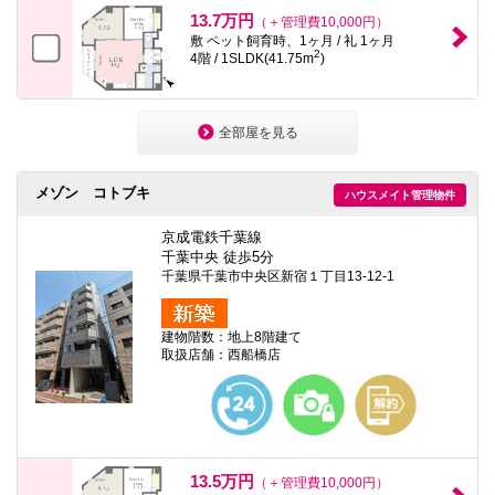
13.7万円
（＋管理費10,000円）
敷 ペット飼育時、1ヶ月 / 礼 1ヶ月
2
4階 / 1SLDK(41.75m
)
全部屋を見る
メゾン コトブキ
ハウスメイト管理物件
京成電鉄千葉線
千葉中央 徒歩5分
千葉県千葉市中央区新宿１丁目13-12-1
建物階数：地上8階建て
取扱店舗：西船橋店
13.5万円
（＋管理費10,000円）