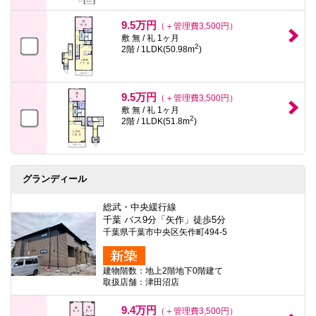
9.5万円
（＋管理費3,500円）
敷 無 / 礼 1ヶ月
2
2階 / 1LDK(50.98m
)
9.5万円
（＋管理費3,500円）
敷 無 / 礼 1ヶ月
2
2階 / 1LDK(51.8m
)
グランディール
総武・中央緩行線
千葉 バス9分「矢作」徒歩5分
千葉県千葉市中央区矢作町494-5
建物階数：地上2階地下0階建て
取扱店舗：津田沼店
9.4万円
（＋管理費3,500円）