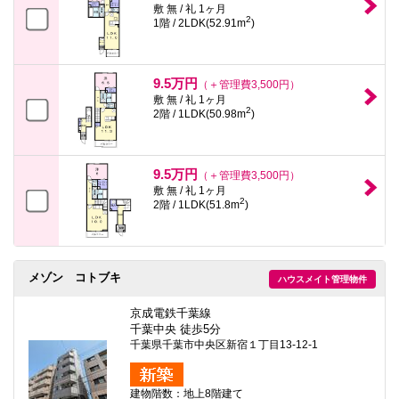
敷 無 / 礼 1ヶ月
2
1階 / 2LDK(52.91m
)
9.5万円
（＋管理費3,500円）
敷 無 / 礼 1ヶ月
2
2階 / 1LDK(50.98m
)
9.5万円
（＋管理費3,500円）
敷 無 / 礼 1ヶ月
2
2階 / 1LDK(51.8m
)
メゾン コトブキ
ハウスメイト管理物件
京成電鉄千葉線
千葉中央 徒歩5分
千葉県千葉市中央区新宿１丁目13-12-1
建物階数：地上8階建て