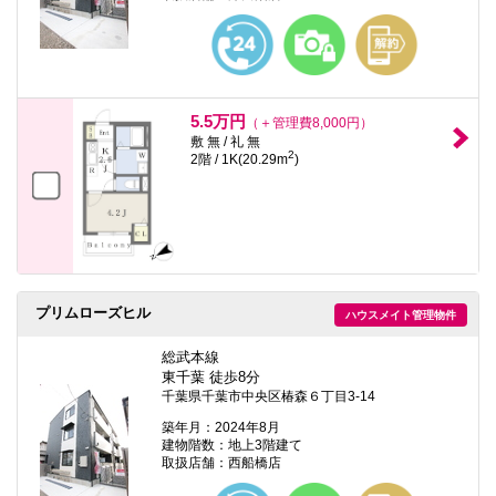
本
文
に
移
動
し
ま
5.5万円
（＋管理費8,000円）
す
敷 無 / 礼 無
フ
2
2階 / 1K(20.29m
)
ッ
タ
情
報
に
移
動
し
ま
プリムローズヒル
ハウスメイト管理物件
す
総武本線
東千葉 徒歩8分
千葉県千葉市中央区椿森６丁目3-14
築年月：2024年8月
建物階数：地上3階建て
取扱店舗：西船橋店