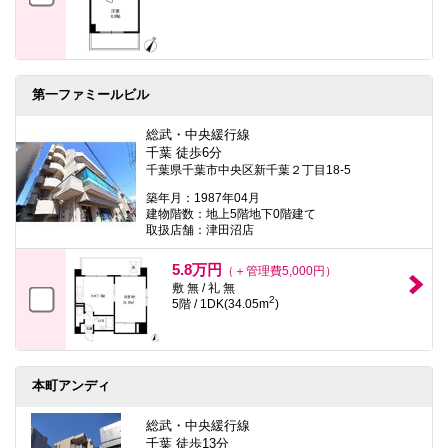
第一ファミールビル
総武・中央緩行線
千葉 徒歩6分
千葉県千葉市中央区新千葉２丁目18-5
築年月：1987年04月
建物階数：地上5階地下0階建て
取扱店舗：津田沼店
5.8万円
（＋管理費5,000円）
敷 無 / 礼 無
2
5階 / 1DK(34.05m
)
本町アンディ
総武・中央緩行線
千葉 徒歩13分