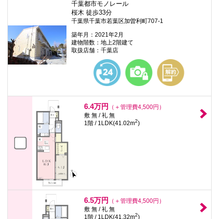
千葉都市モノレール
桜木 徒歩33分
千葉県千葉市若葉区加曽利町707-1
築年月：2021年2月
建物階数：地上2階建て
取扱店舗：千葉店
6.4万円
（＋管理費4,500円）
敷 無 / 礼 無
2
1階 / 1LDK(41.02m
)
6.5万円
（＋管理費4,500円）
敷 無 / 礼 無
2
1階 / 1LDK(41.32m
)