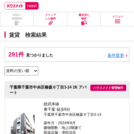
ペ
ペ
こ
こ
こ
ー
ー
こ
こ
こ
ジ
ジ
か
か
か
前回の
クリップ
最近見た
の
内
ら
ら
ら
メニュー
検索物件
した物件
物件
先
を
ヘ
本
フ
頭
移
ッ
文
ッ
に
動
ダ
に
タ
賃貸 検索結果
な
す
情
な
情
り
る
報
り
報
ま
た
に
ま
に
す。
め
な
す。
な
291件
見つかりました
条件変更
の
り
り
リ
ま
ま
ン
す。
す。
ク
で
す。
ヘ
千葉県千葉市中央区椿森６丁目3-14 1K アパ
ハウスメイト管理物件
ッ
ート
ダ
情
報
総武本線
に
東千葉 徒歩8分
移
千葉県千葉市中央区椿森６丁目3-14
動
し
築年月：2024年8月
ま
建物階数：地上3階建て
す
取扱店舗：津田沼店