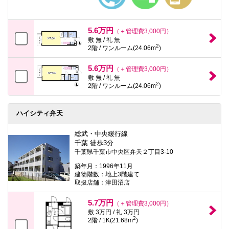
5.6万円
（＋管理費3,000円）
敷 無 / 礼 無
2
2階 / ワンルーム(24.06m
)
5.6万円
（＋管理費3,000円）
敷 無 / 礼 無
2
2階 / ワンルーム(24.06m
)
ハイシティ弁天
総武・中央緩行線
千葉 徒歩3分
千葉県千葉市中央区弁天２丁目3-10
築年月：1996年11月
建物階数：地上3階建て
取扱店舗：津田沼店
5.7万円
（＋管理費3,000円）
敷 3万円 / 礼 3万円
2
2階 / 1K(21.68m
)