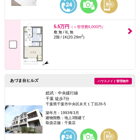
5.5万円
（＋管理費8,000円）
敷 無 / 礼 無
2
2階 / 1K(20.29m
)
あづま台ヒルズ
ハウスメイト管理物件
総武・中央緩行線
千葉 徒歩7分
千葉県千葉市中央区弁天１丁目26-5
築年月：1993年3月
建物階数：地上3階建て
取扱店舗：千葉店