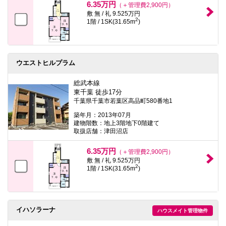
6.35万円
（＋管理費2,900円）
敷 無 / 礼 9.525万円
2
1階 / 1SK(31.65m
)
ウエストヒルプラム
総武本線
東千葉 徒歩17分
千葉県千葉市若葉区高品町580番地1
築年月：2013年07月
建物階数：地上3階地下0階建て
取扱店舗：津田沼店
6.35万円
（＋管理費2,900円）
敷 無 / 礼 9.525万円
2
1階 / 1SK(31.65m
)
イハソラーナ
ハウスメイト管理物件