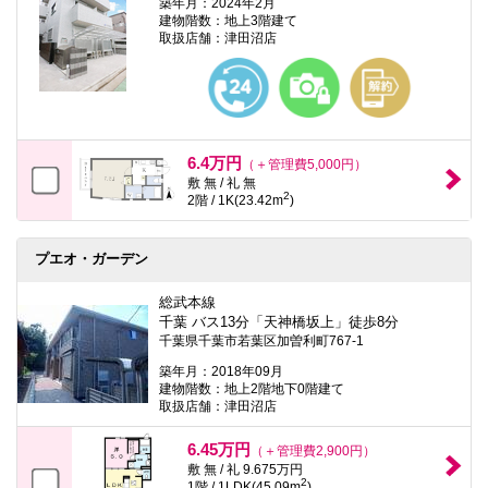
築年月：2024年2月
建物階数：地上3階建て
取扱店舗：津田沼店
6.4万円
（＋管理費5,000円）
敷 無 / 礼 無
2
2階 / 1K(23.42m
)
プエオ・ガーデン
総武本線
千葉 バス13分「天神橋坂上」徒歩8分
千葉県千葉市若葉区加曽利町767-1
築年月：2018年09月
建物階数：地上2階地下0階建て
取扱店舗：津田沼店
6.45万円
（＋管理費2,900円）
敷 無 / 礼 9.675万円
2
1階 / 1LDK(45.09m
)