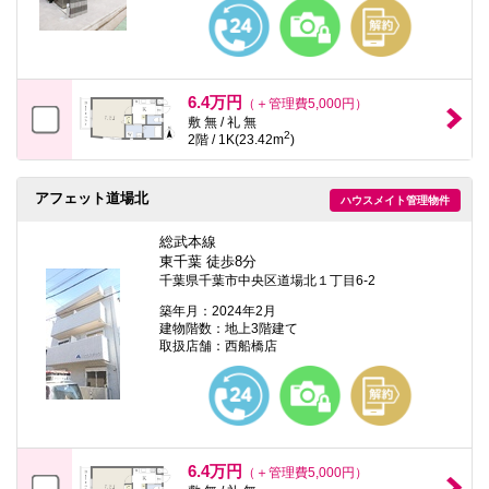
本
文
に
移
動
し
6.4万円
（＋管理費5,000円）
ま
敷 無 / 礼 無
す
2
2階 / 1K(23.42m
)
フ
ッ
タ
アフェット道場北
情
ハウスメイト管理物件
報
に
総武本線
移
東千葉 徒歩8分
動
千葉県千葉市中央区道場北１丁目6-2
し
ま
築年月：2024年2月
す
建物階数：地上3階建て
取扱店舗：西船橋店
6.4万円
（＋管理費5,000円）