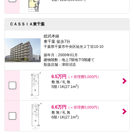
ＣＡＳＳＩＡ東千葉
総武本線
東千葉 徒歩7分
千葉県千葉市中央区祐光２丁目10-10
築年月：2000年01月
建物階数：地上7階地下0階建て
取扱店舗：津田沼店
6.5万円
（＋管理費5,000円）
敷 無 / 礼 無
2
5階 / 1K(27.1m
)
6.6万円
（＋管理費5,000円）
敷 無 / 礼 無
2
6階 / 1K(27.1m
)