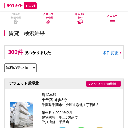
ペ
ペ
こ
こ
こ
ー
ー
こ
こ
こ
ジ
ジ
か
か
か
前回の
クリップ
最近見た
の
内
ら
ら
ら
メニュー
検索物件
した物件
物件
先
を
ヘ
本
フ
頭
移
ッ
文
ッ
に
動
ダ
に
タ
賃貸 検索結果
な
す
情
な
情
り
る
報
り
報
ま
た
に
ま
に
す。
め
な
す。
な
300件
見つかりました
条件変更
の
り
り
リ
ま
ま
ン
す。
す。
ク
で
す。
ヘ
アフェット道場北
ハウスメイト管理物件
ッ
ダ
情
総武本線
報
東千葉 徒歩8分
に
千葉県千葉市中央区道場北１丁目6-2
移
動
築年月：2024年2月
し
建物階数：地上3階建て
ま
取扱店舗：千葉店
す