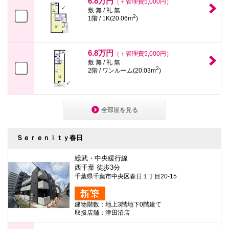
6.8万円
（＋管理費5,000円）
敷 無 / 礼 無
2
1階 / 1K(20.06m
)
6.8万円
（＋管理費5,000円）
敷 無 / 礼 無
2
2階 / ワンルーム(20.03m
)
全部屋を見る
Ｓｅｒｅｎｉｔｙ春日
総武・中央緩行線
西千葉 徒歩3分
千葉県千葉市中央区春日１丁目20-15
建物階数：地上3階地下0階建て
取扱店舗：津田沼店