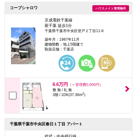
コープシャロワ
ハウスメイト管理物件
京成電鉄千葉線
新千葉 徒歩1分
千葉県千葉市中央区登戸２丁目11-6
築年月：1987年11月
建物階数：地上5階建て
取扱店舗：千葉店
6.6万円
（＋管理費5,000円）
敷 無 / 礼 無
2
3階 / 1DK(37.36m
)
千葉県千葉市中央区春日１丁目 アパート
総武・中央緩行線