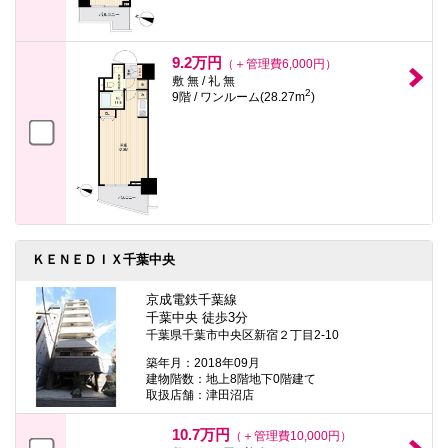
9.2万円
（＋管理費6,000円）
敷 無 / 礼 無
2
9階 / ワンルーム(28.27m
)
ＫＥＮＥＤＩＸ千葉中央
京成電鉄千葉線
千葉中央 徒歩3分
千葉県千葉市中央区新宿２丁目2-10
築年月：2018年09月
建物階数：地上8階地下0階建て
取扱店舗：津田沼店
10.7万円
（＋管理費10,000円）