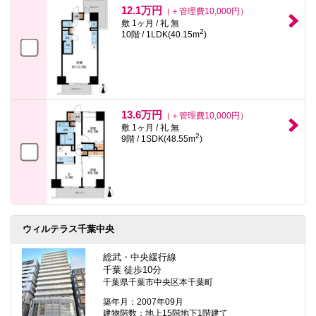
12.1万円
（＋管理費10,000円）
敷 1ヶ月 / 礼 無
2
10階 / 1LDK(40.15m
)
13.6万円
（＋管理費10,000円）
敷 1ヶ月 / 礼 無
2
9階 / 1SDK(48.55m
)
ウィルテラス千葉中央
総武・中央緩行線
千葉 徒歩10分
千葉県千葉市中央区本千葉町
築年月：2007年09月
建物階数：地上15階地下1階建て