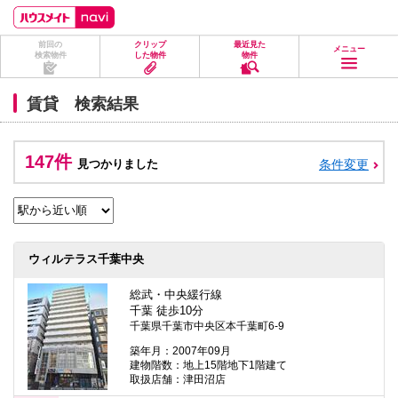
ペ
ペ
こ
こ
こ
ー
ー
こ
こ
こ
ジ
ジ
か
か
か
前回の
クリップ
最近見た
の
内
ら
ら
ら
メニュー
検索物件
した物件
物件
先
を
ヘ
本
フ
頭
移
ッ
文
ッ
に
動
ダ
に
タ
賃貸 検索結果
な
す
情
な
情
り
る
報
り
報
ま
た
に
ま
に
す。
め
な
す。
な
147件
見つかりました
条件変更
の
り
り
リ
ま
ま
ン
す。
す。
ク
で
す。
ヘ
ウィルテラス千葉中央
ッ
ダ
情
総武・中央緩行線
報
千葉 徒歩10分
に
千葉県千葉市中央区本千葉町6-9
移
動
築年月：2007年09月
し
建物階数：地上15階地下1階建て
ま
取扱店舗：津田沼店
す