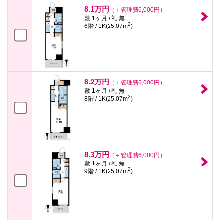
本
8.1万円
（＋管理費6,000円）
文
敷 1ヶ月 / 礼 無
に
2
6階 / 1K(25.07m
)
移
動
し
ま
す
フ
ッ
8.2万円
（＋管理費6,000円）
タ
情
敷 1ヶ月 / 礼 無
2
報
8階 / 1K(25.07m
)
に
移
動
し
ま
す
8.3万円
（＋管理費6,000円）
敷 1ヶ月 / 礼 無
2
9階 / 1K(25.07m
)