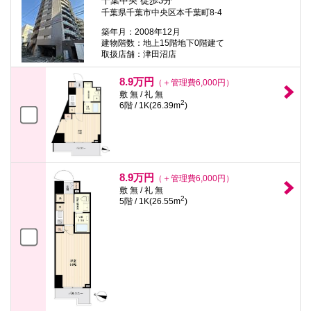
千葉中央 徒歩3分
千葉県千葉市中央区本千葉町8-4
築年月：2008年12月
建物階数：地上15階地下0階建て
取扱店舗：津田沼店
8.9万円
（＋管理費6,000円）
敷 無 / 礼 無
2
6階 / 1K(26.39m
)
8.9万円
（＋管理費6,000円）
敷 無 / 礼 無
2
5階 / 1K(26.55m
)