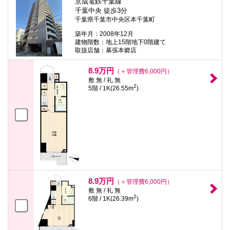
京成電鉄千葉線
千葉中央 徒歩3分
千葉県千葉市中央区本千葉町
築年月：2008年12月
建物階数：地上15階地下0階建て
取扱店舗：幕張本郷店
8.9万円
（＋管理費6,000円）
敷 無 / 礼 無
2
5階 / 1K(26.55m
)
8.9万円
（＋管理費6,000円）
敷 無 / 礼 無
2
6階 / 1K(26.39m
)