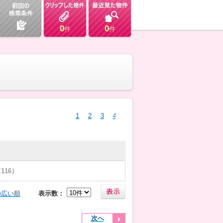
0
0
件
件
1
2
3
4
116）
の広い順
表示数：
次へ