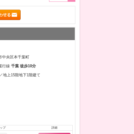
市中央区本千葉町
緩行線
千葉 徒歩10分
9月／地上15階地下1階建て
ップ
詳細