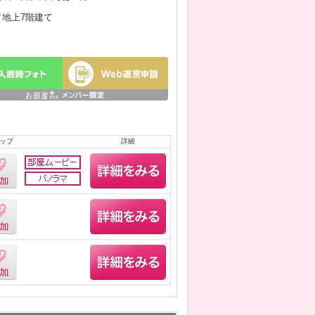
月／地上7階建て
ップ
詳細