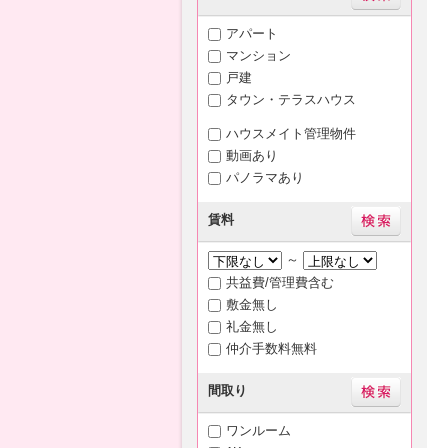
アパート
マンション
戸建
タウン・テラスハウス
ハウスメイト管理物件
動画あり
パノラマあり
賃料
～
共益費/管理費含む
敷金無し
礼金無し
仲介手数料無料
間取り
ワンルーム