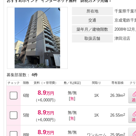
おすすめポイント
インターネット無料 防犯カメラ完備！
所在地
千葉県千葉市
交通
京成電鉄千
築年月／建物階数
2008年1
取扱店舗
津田沼店
募集部屋数：
4件
チェック
階数
賃料（＋管理費）
敷／礼[保証]
間取り
専有面積
クリ
8.9
無/無
万円
2
6階
1K
26.39m
[
無
]
（+6,000円）
8.9
無/無
万円
2
5階
1K
26.55m
[
無
]
（+6,000円）
8.9
無/無
万円
2
8階
ワンルーム
25.95m