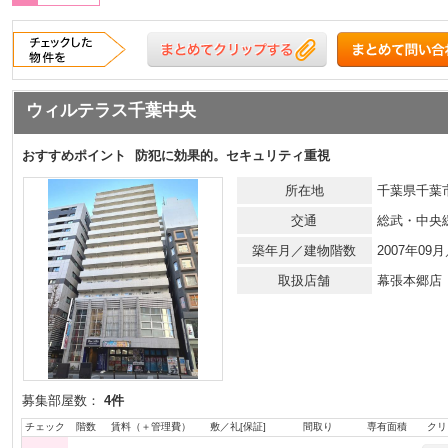
ウィルテラス千葉中央
おすすめポイント
防犯に効果的。セキュリティ重視
所在地
千葉県千葉
交通
総武・中央
築年月／建物階数
2007年0
取扱店舗
幕張本郷店
募集部屋数：
4件
チェック
階数
賃料（＋管理費）
敷／礼[保証]
間取り
専有面積
クリ