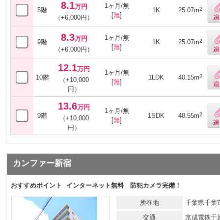
8.1
1ヶ月/無
万円
2
5階
1K
25.07m
[
無
]
（+6,000円）
8.3
1ヶ月/無
万円
2
9階
1K
25.07m
[
無
]
（+6,000円）
12.1
万円
1ヶ月/無
2
10階
1LDK
40.15m
（+10,000
[
無
]
円）
13.6
万円
1ヶ月/無
2
9階
1SDK
48.55m
（+10,000
[
無
]
円）
カンファー新宿
おすすめポイント
インターネット無料 防犯カメラ完備！
所在地
千葉県千葉市
交通
京成電鉄千