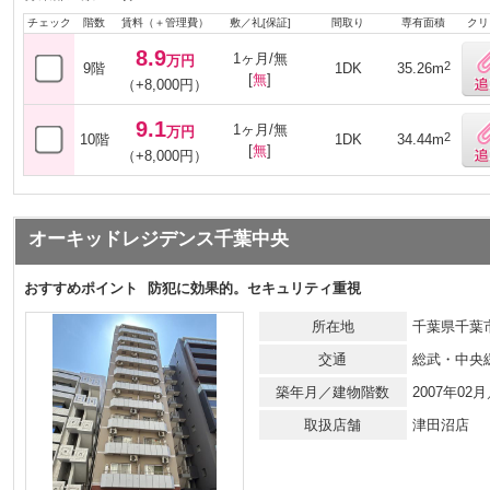
チェック
階数
賃料（＋管理費）
敷／礼[保証]
間取り
専有面積
クリ
8.9
1ヶ月/無
万円
2
9階
1DK
35.26m
[
無
]
（+8,000円）
9.1
1ヶ月/無
万円
2
10階
1DK
34.44m
[
無
]
（+8,000円）
オーキッドレジデンス千葉中央
おすすめポイント
防犯に効果的。セキュリティ重視
所在地
千葉県千葉市
交通
総武・中央
築年月／建物階数
2007年0
取扱店舗
津田沼店