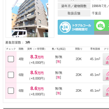
築年月／建物階数
1996年7
取扱店舗
千葉店
募集部屋数：
3件
チェック
階数
賃料（＋管理費）
敷／礼[保証]
間取り
専有面積
クリ
8.3
無/無
万円
2
4階
2DK
45.1m
[
無
]
（+8,000円）
8.5
無/無
万円
2
6階
2DK
45.1m
[
無
]
（+8,000円）
8.6
無/無
万円
2
6階
2DK
45.1m
[
無
]
（+8,000円）