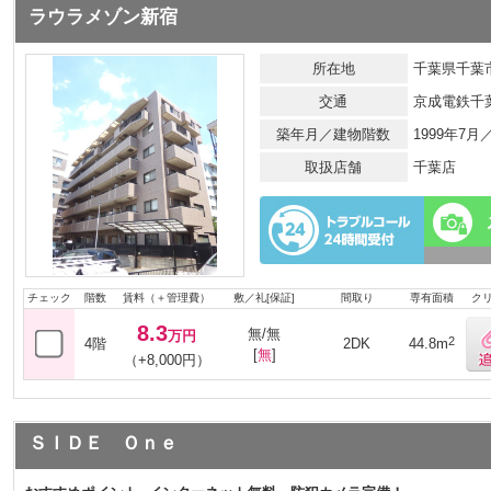
ラウラメゾン新宿
所在地
千葉県千葉市
交通
京成電鉄千
築年月／建物階数
1999年7
取扱店舗
千葉店
チェック
階数
賃料（＋管理費）
敷／礼[保証]
間取り
専有面積
ク
8.3
無/無
万円
2
4階
2DK
44.8m
[
無
]
（+8,000円）
ＳＩＤＥ Ｏｎｅ