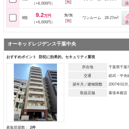
[
無
]
（+6,000円）
9.2
無/無
万円
2
9階
ワンルーム
28.27m
[
無
]
（+6,000円）
オーキッドレジデンス千葉中央
おすすめポイント
防犯に効果的。セキュリティ重視
所在地
千葉県千葉
交通
総武・中央
築年月／建物階数
2007年0
取扱店舗
幕張本郷店
募集部屋数：
2件