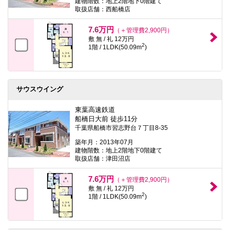
建物階数：地上2階地下0階建て
取扱店舗：西船橋店
7.6万円
（＋管理費2,900円）
敷 無 / 礼 12万円
2
1階 / 1LDK(50.09m
)
サウスウイング
東葉高速鉄道
船橋日大前 徒歩11分
千葉県船橋市習志野台７丁目8-35
築年月：2013年07月
建物階数：地上2階地下0階建て
取扱店舗：津田沼店
7.6万円
（＋管理費2,900円）
敷 無 / 礼 12万円
2
1階 / 1LDK(50.09m
)