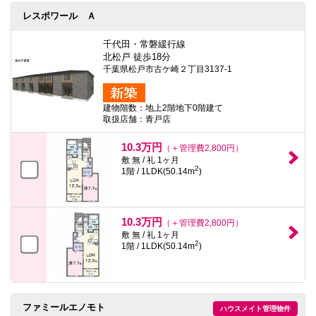
レスポワール Ａ
千代田・常磐緩行線
北松戸 徒歩18分
千葉県松戸市古ケ崎２丁目3137-1
建物階数：地上2階地下0階建て
取扱店舗：青戸店
10.3万円
（＋管理費2,800円）
敷 無 / 礼 1ヶ月
2
1階 / 1LDK(50.14m
)
10.3万円
（＋管理費2,800円）
敷 無 / 礼 1ヶ月
2
1階 / 1LDK(50.14m
)
ファミールエノモト
ハウスメイト管理物件