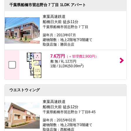
千葉県船橋市習志野台７丁目 1LDK アパート
東葉高速鉄道
船橋日大前 徒歩11分
千葉県船橋市習志野台７丁目
築年月：2013年07月
建物階数：地上2階地下0階建て
取扱店舗：勝田台店
7.6万円
（＋管理費2,900円）
敷 無 / 礼 12万円
2
1階 / 1LDK(50.09m
)
ウエストウィング
東葉高速鉄道
船橋日大前 徒歩12分
千葉県船橋市習志野台７丁目8-45
築年月：2015年02月
建物階数：地上2階地下0階建て
取扱店舗：西船橋店