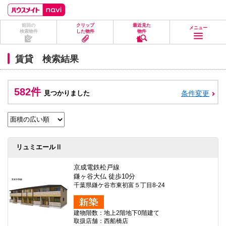
ペ
ペ
こ
こ
こ
ー
ー
こ
こ
こ
ジ
ジ
か
か
か
前回の
クリップ
最近見た
の
内
ら
ら
ら
メニュー
検索物件
した物件
物件
先
を
ヘ
本
フ
頭
移
ッ
文
ッ
に
動
ダ
に
タ
賃貸 検索結果
な
す
情
な
情
り
る
報
り
報
ま
た
に
ま
に
す。
め
な
す。
な
582件
見つかりました
条件変更
の
り
り
リ
ま
ま
ン
す。
す。
ク
で
す。
ヘ
リュミエールⅡ
ッ
ダ
情
京成電鉄松戸線
報
鎌ヶ谷大仏 徒歩10分
に
千葉県鎌ケ谷市東初富５丁目8-24
移
動
し
建物階数：地上2階地下0階建て
ま
取扱店舗：西船橋店
す