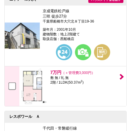
京成電鉄松戸線
三咲 徒歩27分
千葉県船橋市大穴北８丁目19-36
築年月：2001年10月
建物階数：地上2階建て
取扱店舗：西船橋店
7万円
（＋管理費3,000円）
敷 無 / 礼 無
2
2階 / 1LDK(50.37m
)
レスポワール Ａ
千代田・常磐緩行線