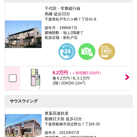
千代田・常磐緩行線
馬橋 徒歩22分
千葉県松戸市八ケ崎７丁目41-8
築年月：1996年7月
建物階数：地上2階建て
取扱店舗：新松戸店
6.2万円
（＋管理費3,500円）
敷 6.2万円 / 礼 3.1万円
2
2階 / 2DK(50.12m
)
サウスウイング
東葉高速鉄道
船橋日大前 徒歩11分
千葉県船橋市習志野台７丁目8-35
築年月：2013年07月