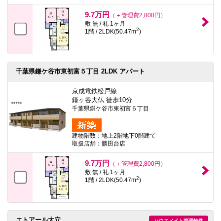
本
文
9.7万円
（＋管理費2,800円）
に
敷 無 / 礼 1ヶ月
移
2
1階 / 2LDK(50.47m
)
動
し
ま
す
フ
千葉県鎌ケ谷市東初富５丁目 2LDK アパート
ッ
タ
京成電鉄松戸線
情
報
鎌ヶ谷大仏 徒歩10分
に
千葉県鎌ケ谷市東初富５丁目
移
動
し
建物階数：地上2階地下0階建て
ま
取扱店舗：勝田台店
す
9.7万円
（＋管理費2,800円）
敷 無 / 礼 1ヶ月
2
1階 / 2LDK(50.47m
)
エトアール大穴
ハウスメイト管理物件