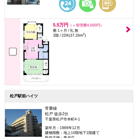
5.5万円
（＋管理費4,000円）
敷 1ヶ月 / 礼 無
2
3階 / 2DK(37.26m
)
松戸駅前ハイツ
常磐線
松戸 徒歩2分
千葉県松戸市本町4-1
築年月：1989年12月
建物階数：地上10階地下1階建て
取扱店舗：青戸店