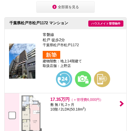
全部屋を見る
千葉県松戸市松戸1172 マンション
ハウスメイト管理物件
常磐線
松戸 徒歩2分
千葉県松戸市松戸1172
建物階数：地上14階建て
取扱店舗：上野店
17.35万円
（＋管理費6,000円）
敷 無 / 礼 2ヶ月
2
10階 / 2LDK(50.18m
)