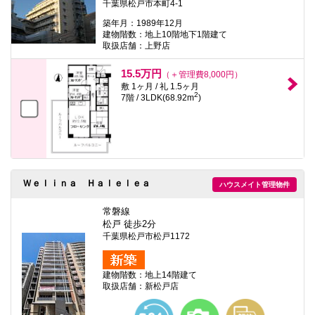
千葉県松戸市本町4-1
築年月：1989年12月
建物階数：地上10階地下1階建て
取扱店舗：上野店
15.5万円
（＋管理費8,000円）
敷 1ヶ月 / 礼 1.5ヶ月
2
7階 / 3LDK(68.92m
)
Ｗｅｌｉｎａ Ｈａｌｅｌｅａ
ハウスメイト管理物件
常磐線
松戸 徒歩2分
千葉県松戸市松戸1172
建物階数：地上14階建て
取扱店舗：新松戸店