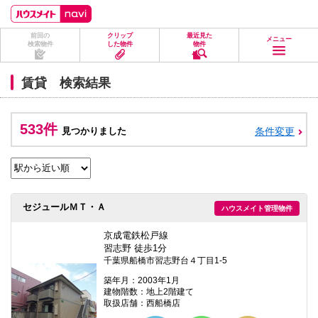
ペ
ペ
こ
こ
こ
ー
ー
こ
こ
こ
ジ
ジ
か
か
か
前回の
クリップ
最近見た
の
内
ら
ら
ら
メニュー
検索物件
した物件
物件
先
を
ヘ
本
フ
頭
移
ッ
文
ッ
に
動
ダ
に
タ
賃貸 検索結果
な
す
情
な
情
り
る
報
り
報
ま
た
に
ま
に
す。
め
な
す。
な
533件
見つかりました
条件変更
の
り
り
リ
ま
ま
ン
す。
す。
ク
で
す。
ヘ
セジュールＭＴ・Ａ
ハウスメイト管理物件
ッ
ダ
情
京成電鉄松戸線
報
習志野 徒歩1分
に
千葉県船橋市習志野台４丁目1-5
移
動
築年月：2003年1月
し
建物階数：地上2階建て
ま
取扱店舗：西船橋店
す