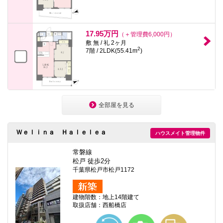
17.95万円
（＋管理費6,000円）
敷 無 / 礼 2ヶ月
2
7階 / 2LDK(55.41m
)
全部屋を見る
Ｗｅｌｉｎａ Ｈａｌｅｌｅａ
ハウスメイト管理物件
常磐線
松戸 徒歩2分
千葉県松戸市松戸1172
建物階数：地上14階建て
取扱店舗：西船橋店