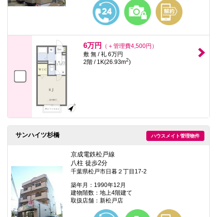
本
文
に
移
動
し
6万円
（＋管理費4,500円）
ま
敷 無 / 礼 6万円
す
2
2階 / 1K(26.93m
)
フ
ッ
タ
情
報
に
移
動
し
サンハイツ杉橋
ま
ハウスメイト管理物件
す
京成電鉄松戸線
八柱 徒歩2分
千葉県松戸市日暮２丁目17-2
築年月：1990年12月
建物階数：地上4階建て
取扱店舗：新松戸店