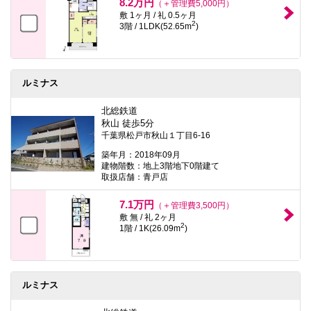
8.2万円
（＋管理費5,000円）
敷 1ヶ月 / 礼 0.5ヶ月
2
3階 / 1LDK(52.65m
)
ルミナス
北総鉄道
秋山 徒歩5分
千葉県松戸市秋山１丁目6-16
築年月：2018年09月
建物階数：地上3階地下0階建て
取扱店舗：青戸店
7.1万円
（＋管理費3,500円）
敷 無 / 礼 2ヶ月
2
1階 / 1K(26.09m
)
ルミナス