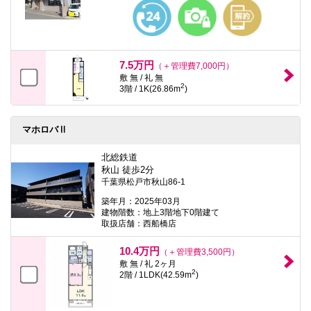
本
文
に
移
動
し
7.5万円
（＋管理費7,000円）
ま
敷 無 / 礼 無
す
2
3階 / 1K(26.86m
)
フ
ッ
タ
情
マホロバⅡ
報
に
北総鉄道
移
秋山 徒歩2分
動
千葉県松戸市秋山86-1
し
ま
築年月：2025年03月
す
建物階数：地上3階地下0階建て
取扱店舗：西船橋店
10.4万円
（＋管理費3,500円）
敷 無 / 礼 2ヶ月
2
2階 / 1LDK(42.59m
)