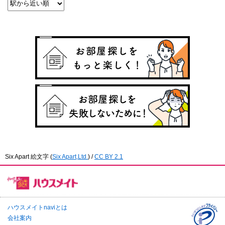
Six Apart 絵文字
(
Six Apart,Ltd.
) /
CC BY 2.1
ハウスメイトnaviとは
会社案内