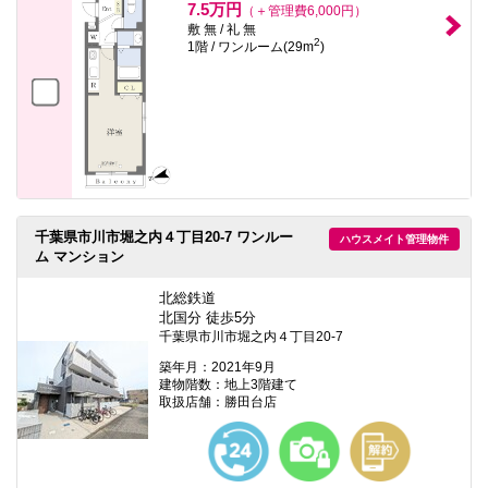
7.5万円
（＋管理費6,000円）
敷 無 / 礼 無
2
1階 / ワンルーム(29m
)
千葉県市川市堀之内４丁目20-7 ワンルー
ハウスメイト管理物件
ム マンション
北総鉄道
北国分 徒歩5分
千葉県市川市堀之内４丁目20-7
築年月：2021年9月
建物階数：地上3階建て
取扱店舗：勝田台店