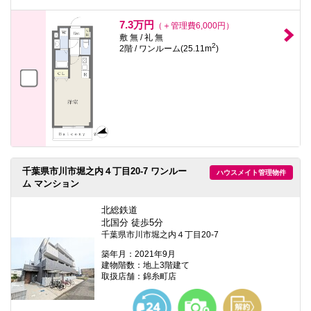
7.3万円
（＋管理費6,000円）
敷 無 / 礼 無
2
2階 / ワンルーム(25.11m
)
千葉県市川市堀之内４丁目20-7 ワンルー
ハウスメイト管理物件
ム マンション
北総鉄道
北国分 徒歩5分
千葉県市川市堀之内４丁目20-7
築年月：2021年9月
建物階数：地上3階建て
取扱店舗：錦糸町店