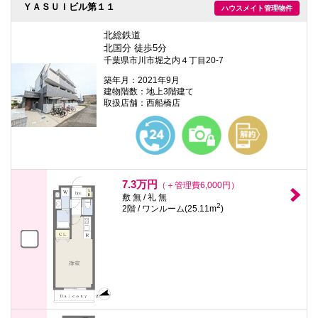
ＹＡＳＵＩビル第１１
ハウスメイト管理物件
北総鉄道
北国分 徒歩5分
千葉県市川市堀之内４丁目20-7
築年月：2021年9月
建物階数：地上3階建て
取扱店舗：西船橋店
7.3万円
（＋管理費6,000円）
敷 無 / 礼 無
2
2階 / ワンルーム(25.11m
)