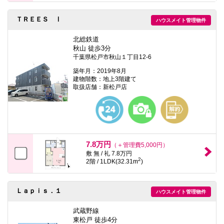
ＴＲＥＥＳ Ⅰ
ハウスメイト管理物件
北総鉄道
秋山 徒歩3分
千葉県松戸市秋山１丁目12-6
築年月：2019年8月
建物階数：地上3階建て
取扱店舗：新松戸店
7.8万円
（＋管理費5,000円）
敷 無 / 礼 7.8万円
2
2階 / 1LDK(32.31m
)
Ｌａｐｉｓ．１
ハウスメイト管理物件
武蔵野線
東松戸 徒歩4分