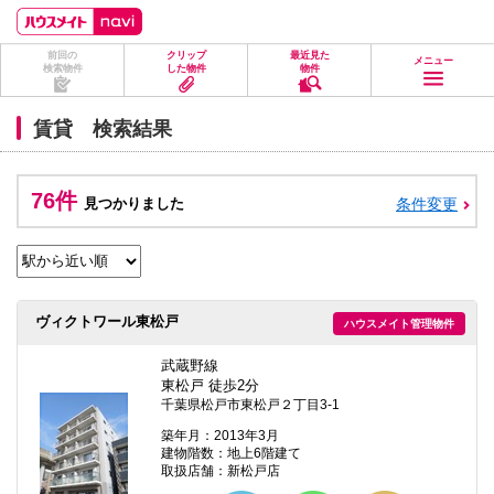
ペ
ペ
こ
こ
こ
ー
ー
こ
こ
こ
ジ
ジ
か
か
か
前回の
クリップ
最近見た
の
内
ら
ら
ら
メニュー
検索物件
した物件
物件
先
を
ヘ
本
フ
頭
移
ッ
文
ッ
に
動
ダ
に
タ
賃貸 検索結果
な
す
情
な
情
り
る
報
り
報
ま
た
に
ま
に
す。
め
な
す。
な
76件
見つかりました
条件変更
の
り
り
リ
ま
ま
ン
す。
す。
ク
で
す。
ヘ
ヴィクトワール東松戸
ハウスメイト管理物件
ッ
ダ
情
武蔵野線
報
東松戸 徒歩2分
に
千葉県松戸市東松戸２丁目3-1
移
動
築年月：2013年3月
し
建物階数：地上6階建て
ま
取扱店舗：新松戸店
す