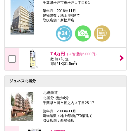
千葉県松戸市東松戸１丁目8-1
築年月：2016年11月
建物階数：地上7階建て
取扱店舗：新松戸店
7.4万円
（＋管理費6,000円）
敷 無 / 礼 無
2
1階 / 1K(31.5m
)
ジュネス北国分
北総鉄道
北国分 徒歩4分
千葉県市川市堀之内３丁目25-17
築年月：2003年11月
建物階数：地上6階地下0階建て
取扱店舗：西船橋店