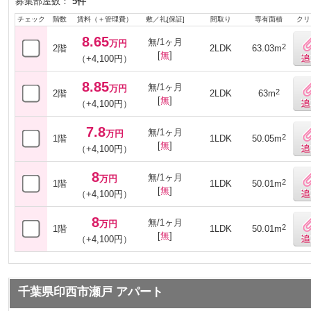
募集部屋数：
5件
チェック
階数
賃料（＋管理費）
敷／礼[保証]
間取り
専有面積
クリ
8.65
無/1ヶ月
万円
2
2階
2LDK
63.03m
[
無
]
（+4,100円）
8.85
無/1ヶ月
万円
2
2階
2LDK
63m
[
無
]
（+4,100円）
7.8
無/1ヶ月
万円
2
1階
1LDK
50.05m
[
無
]
（+4,100円）
8
無/1ヶ月
万円
2
1階
1LDK
50.01m
[
無
]
（+4,100円）
8
無/1ヶ月
万円
2
1階
1LDK
50.01m
[
無
]
（+4,100円）
千葉県印西市瀬戸 アパート