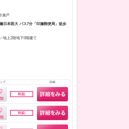
市瀬戸
旛日本医大 バス7分「印旛郵便局」徒歩
9月／地上2階地下0階建て
ップ
詳細