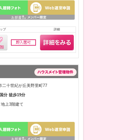
ップ
詳細
市二十世紀が丘美野里町77
国分 徒歩19分
月／地上3階建て