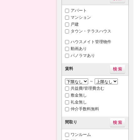
アパート
マンション
戸建
タウン・テラスハウス
ハウスメイト管理物件
動画あり
パノラマあり
賃料
～
共益費/管理費含む
敷金無し
礼金無し
仲介手数料無料
間取り
ワンルーム