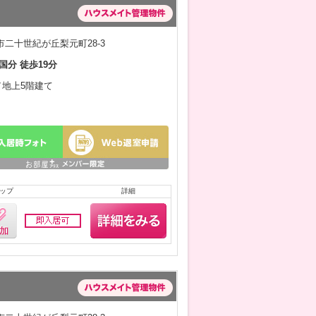
二十世紀が丘梨元町28-3
国分 徒歩19分
月／地上5階建て
ップ
詳細