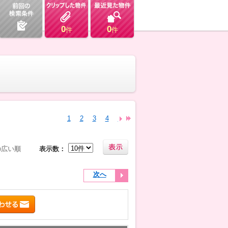
0
0
件
件
1
2
3
4
5
6
の広い順
表示数：
次へ