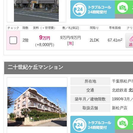
チェック
階数
賃料（＋管理費）
敷／礼[保証]
間取り
専有面積
クリ
9
9万円/9万円
万円
2
2階
2LDK
67.41m
[
無
]
（+8,000円）
二十世紀ケ丘マンション
所在地
千葉県松戸
交通
北総鉄道
北
築年月／建物階数
1990年3
取扱店舗
新松戸店