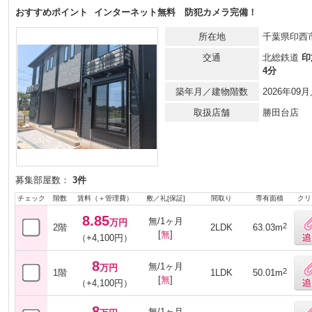
おすすめポイント
インターネット無料 防犯カメラ完備！
所在地
千葉県印西
交通
北総鉄道
印
4分
築年月／建物階数
2026年0
取扱店舗
勝田台店
募集部屋数：
3件
チェック
階数
賃料（＋管理費）
敷／礼[保証]
間取り
専有面積
クリ
8.85
無/1ヶ月
万円
2
2階
2LDK
63.03m
[
無
]
（+4,100円）
8
無/1ヶ月
万円
2
1階
1LDK
50.01m
[
無
]
（+4,100円）
8
無/1ヶ月