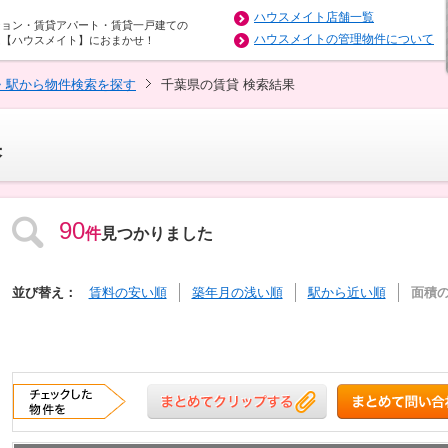
ハウスメイト店舗一覧
ション・賃貸アパート・賃貸一戸建ての
ハウスメイトの管理物件について
は【ハウスメイト】におまかせ！
・駅から物件検索を探す
千葉県の賃貸 検索結果
果
90
件
見つかりました
並び替え：
賃料の安い順
築年月の浅い順
駅から近い順
面積