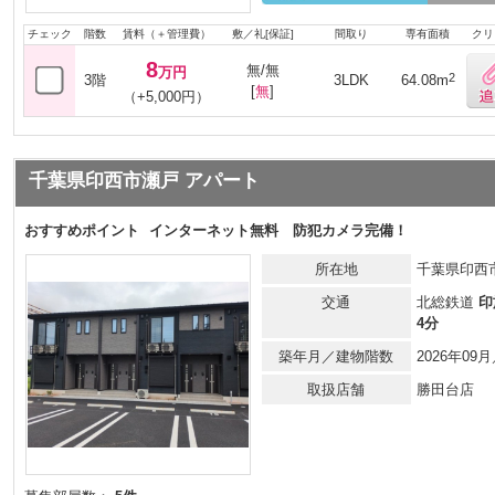
チェック
階数
賃料（＋管理費）
敷／礼[保証]
間取り
専有面積
クリ
8
無/無
万円
2
3階
3LDK
64.08m
[
無
]
（+5,000円）
千葉県印西市瀬戸 アパート
おすすめポイント
インターネット無料 防犯カメラ完備！
所在地
千葉県印西
交通
北総鉄道
印
4分
築年月／建物階数
2026年0
取扱店舗
勝田台店