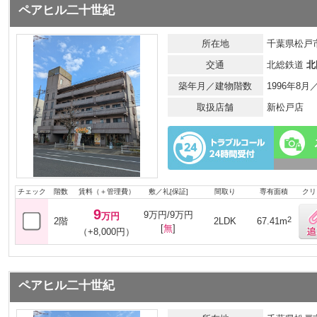
ペアヒル二十世紀
所在地
千葉県松戸市
交通
北総鉄道
北
築年月／建物階数
1996年8
取扱店舗
新松戸店
チェック
階数
賃料（＋管理費）
敷／礼[保証]
間取り
専有面積
クリ
9
9万円/9万円
万円
2
2階
2LDK
67.41m
[
無
]
（+8,000円）
ペアヒル二十世紀