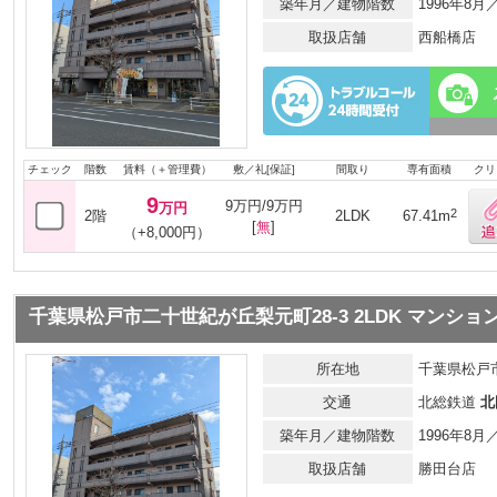
築年月／建物階数
1996年8
取扱店舗
西船橋店
チェック
階数
賃料（＋管理費）
敷／礼[保証]
間取り
専有面積
クリ
9
9万円/9万円
万円
2
2階
2LDK
67.41m
[
無
]
（+8,000円）
千葉県松戸市二十世紀が丘梨元町28-3 2LDK マンショ
所在地
千葉県松戸市
交通
北総鉄道
北
築年月／建物階数
1996年8
取扱店舗
勝田台店