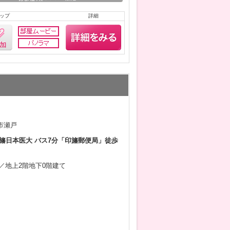
ップ
詳細
市瀬戸
旛日本医大 バス7分「印旛郵便局」徒歩
9月／地上2階地下0階建て