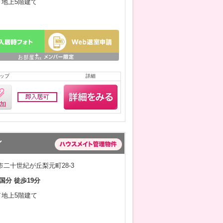
月／地上5階建て
ップ
詳細
ン
二十世紀が丘梨元町28-3
国分 徒歩19分
月／地上5階建て