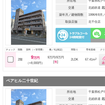
所在地
千葉県松戸市
交通
北総鉄道
北
築年月／建物階数
1996年8
取扱店舗
北千住店
チェック
階数
賃料（＋管理費）
敷／礼[保証]
間取り
専有面積
クリ
9
9万円/9万円
万円
2
2階
2LDK
67.41m
[
無
]
（+8,000円）
ペアヒル二十世紀
所在地
千葉県松戸市
交通
北総鉄道
北