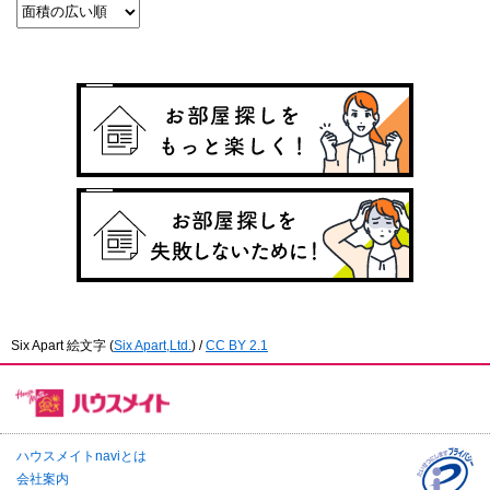
Six Apart 絵文字
(
Six Apart,Ltd.
) /
CC BY 2.1
ハウスメイトnaviとは
会社案内