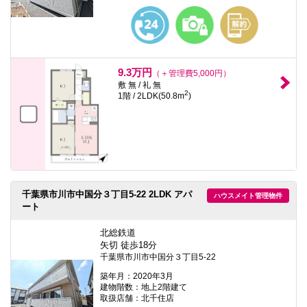
9.3万円
（＋管理費5,000円）
敷 無 / 礼 無
2
1階 / 2LDK(50.8m
)
千葉県市川市中国分３丁目5-22 2LDK アパ
ハウスメイト管理物件
ート
北総鉄道
矢切 徒歩18分
千葉県市川市中国分３丁目5-22
築年月：2020年3月
建物階数：地上2階建て
取扱店舗：北千住店