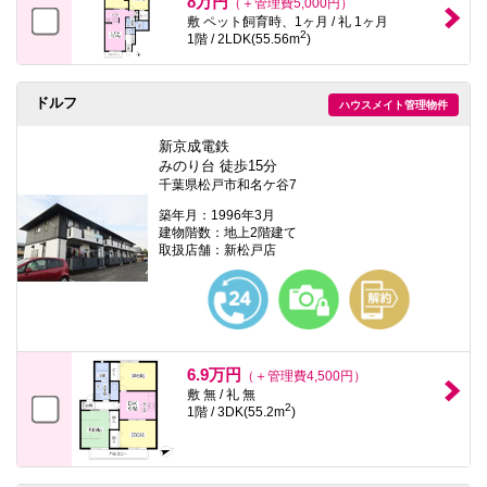
8万円
（＋管理費5,000円）
敷 ペット飼育時、1ヶ月 / 礼 1ヶ月
2
1階 / 2LDK(55.56m
)
ドルフ
ハウスメイト管理物件
新京成電鉄
みのり台 徒歩15分
千葉県松戸市和名ケ谷7
築年月：1996年3月
建物階数：地上2階建て
取扱店舗：新松戸店
6.9万円
（＋管理費4,500円）
敷 無 / 礼 無
2
1階 / 3DK(55.2m
)