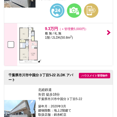
9.3万円
（＋管理費5,000円）
敷 無 / 礼 無
2
1階 / 2LDK(50.8m
)
千葉県市川市中国分３丁目5-22 2LDK アパ
ハウスメイト管理物件
ート
北総鉄道
矢切 徒歩18分
千葉県市川市中国分３丁目5-22
築年月：2020年3月
建物階数：地上2階建て
取扱店舗：錦糸町店