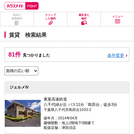
ペ
ペ
こ
こ
こ
ー
ー
こ
こ
こ
ジ
ジ
か
か
か
前回の
クリップ
最近見た
の
内
ら
ら
ら
メニュー
検索物件
した物件
物件
先
を
ヘ
本
フ
頭
移
ッ
文
ッ
に
動
ダ
に
タ
賃貸 検索結果
な
す
情
な
情
り
る
報
り
報
ま
た
に
ま
に
す。
め
な
す。
な
81件
見つかりました
条件変更
の
り
り
リ
ま
ま
ン
す。
す。
ク
で
す。
ヘ
ジェルメⅣ
ッ
ダ
情
東葉高速鉄道
報
八千代緑が丘 バス11分「島田台」徒歩3分
に
千葉県八千代市島田台1033-2
移
動
築年月：2014年04月
し
建物階数：地上2階地下0階建て
ま
取扱店舗：津田沼店
す