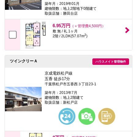
築年月：2019年01月
建物階数：地上2階地下0階建て
取扱店舗：勝田台店
6.95万円
（＋管理費4,500円）
敷 無 / 礼 1ヶ月
2
2階 / 2LDK(57.07m
)
ツインクリーＡ
ハウスメイト管理物件
京成電鉄松戸線
五香 徒歩17分
千葉県松戸市五香西３丁目23-1
築年月：2013年7月
建物階数：地上2階建て
取扱店舗：新松戸店