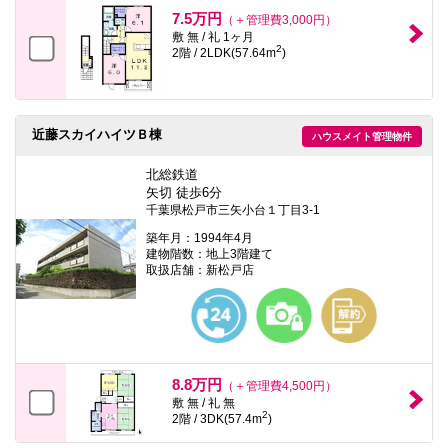
本
7.5万円
（＋管理費3,000円）
文
敷 無 / 礼 1ヶ月
に
2
2階 / 2LDK(57.64m
)
移
動
し
ま
す
近藤スカイハイツＢ棟
フ
ハウスメイト管理物件
ッ
タ
北総鉄道
情
矢切 徒歩6分
報
千葉県松戸市三矢小台１丁目3-1
に
移
築年月：1994年4月
動
建物階数：地上3階建て
し
取扱店舗：新松戸店
ま
す
8.8万円
（＋管理費4,500円）
敷 無 / 礼 無
2
2階 / 3DK(57.4m
)