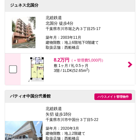
ジュネス北国分
北総鉄道
北国分 徒歩4分
千葉県市川市堀之内３丁目25-17
築年月：2003年11月
建物階数：地上6階地下0階建て
取扱店舗：西船橋店
8.2万円
（＋管理費5,000円）
敷 1ヶ月 / 礼 0.5ヶ月
2
3階 / 1LDK(52.65m
)
パティオ中国分弐番館
ハウスメイト管理物件
北総鉄道
矢切 徒歩18分
千葉県市川市中国分３丁目5-22
築年月：2020年3月
建物階数：地上2階建て
取扱店舗：西船橋店