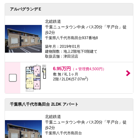
アルバグランデＥ
北総鉄道
千葉ニュータウン中央 バス20分「平戸台」徒
歩2分
千葉県八千代市島田台937番地8
築年月：2019年01月
建物階数：地上2階地下0階建て
取扱店舗：津田沼店
6.95万円
（＋管理費4,500円）
敷 無 / 礼 1ヶ月
2
2階 / 2LDK(57.07m
)
千葉県八千代市島田台 2LDK アパート
北総鉄道
千葉ニュータウン中央 バス20分「平戸台」徒
歩2分
千葉県八千代市島田台