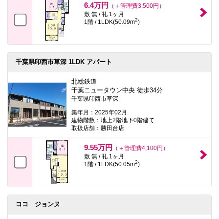
6.4万円
（＋管理費3,500円）
敷 無 / 礼 1ヶ月
2
1階 / 1LDK(50.09m
)
千葉県印西市草深 1LDK アパート
北総鉄道
千葉ニュータウン中央 徒歩34分
千葉県印西市草深
築年月：2025年02月
建物階数：地上2階地下0階建て
取扱店舗：勝田台店
9.55万円
（＋管理費4,100円）
敷 無 / 礼 1ヶ月
2
1階 / 1LDK(50.05m
)
ココ ジョンヌ