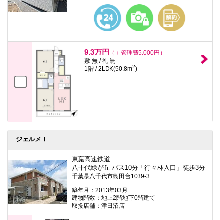
9.3万円
（＋管理費5,000円）
敷 無 / 礼 無
2
1階 / 2LDK(50.8m
)
ジェルメⅠ
東葉高速鉄道
八千代緑が丘 バス10分「行々林入口」徒歩3分
千葉県八千代市島田台1039-3
築年月：2013年03月
建物階数：地上2階地下0階建て
取扱店舗：津田沼店