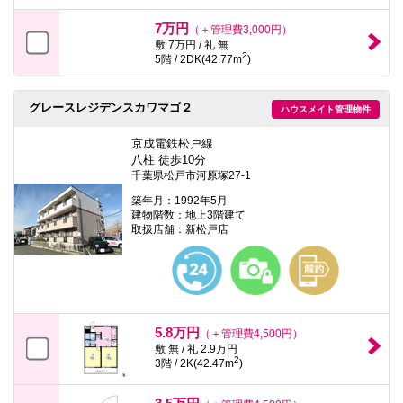
7万円
（＋管理費3,000円）
敷 7万円 / 礼 無
2
5階 / 2DK(42.77m
)
グレースレジデンスカワマゴ２
ハウスメイト管理物件
京成電鉄松戸線
八柱 徒歩10分
千葉県松戸市河原塚27-1
築年月：1992年5月
建物階数：地上3階建て
取扱店舗：新松戸店
5.8万円
（＋管理費4,500円）
敷 無 / 礼 2.9万円
2
3階 / 2K(42.47m
)