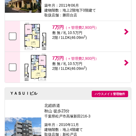
築年月：2011年06月
建物階数：地上2階地下0階建て
取扱店舗：勝田台店
7万円
（＋管理費2,900円）
敷 無 / 礼 10.5万円
2
2階 / 1LDK(46.09m
)
7万円
（＋管理費2,900円）
敷 無 / 礼 10.5万円
2
2階 / 1LDK(46.09m
)
ＹＡＳＵＩビル
ハウスメイト管理物件
北総鉄道
秋山 徒歩23分
千葉県松戸市高塚新田216-3
築年月：2010年11月
建物階数：地上4階建て
取扱店舗：新松戸店