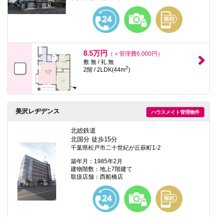
8.5万円
（＋管理費6,000円）
敷 無 / 礼 無
2
2階 / 2LDK(44m
)
美沢レヂデンス
ハウスメイト管理物件
北総鉄道
北国分 徒歩15分
千葉県松戸市二十世紀が丘萩町1-2
築年月：1985年2月
建物階数：地上7階建て
取扱店舗：西船橋店