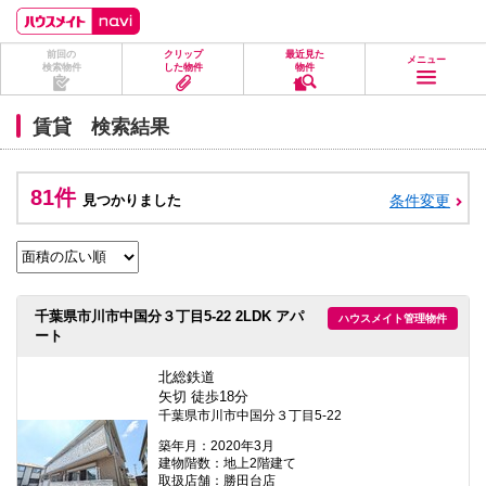
ペ
ペ
こ
こ
こ
ー
ー
こ
こ
こ
ジ
ジ
か
か
か
前回の
クリップ
最近見た
の
内
ら
ら
ら
メニュー
検索物件
した物件
物件
先
を
ヘ
本
フ
頭
移
ッ
文
ッ
に
動
ダ
に
タ
賃貸 検索結果
な
す
情
な
情
り
る
報
り
報
ま
た
に
ま
に
す。
め
な
す。
な
81件
見つかりました
条件変更
の
り
り
リ
ま
ま
ン
す。
す。
ク
で
す。
ヘ
千葉県市川市中国分３丁目5-22 2LDK アパ
ハウスメイト管理物件
ッ
ート
ダ
情
報
北総鉄道
に
矢切 徒歩18分
移
千葉県市川市中国分３丁目5-22
動
し
築年月：2020年3月
ま
建物階数：地上2階建て
す
取扱店舗：勝田台店