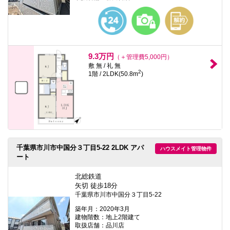
本
文
に
移
動
し
ま
9.3万円
（＋管理費5,000円）
す
敷 無 / 礼 無
フ
2
1階 / 2LDK(50.8m
)
ッ
タ
情
報
に
移
動
し
ま
千葉県市川市中国分３丁目5-22 2LDK アパ
ハウスメイト管理物件
す
ート
北総鉄道
矢切 徒歩18分
千葉県市川市中国分３丁目5-22
築年月：2020年3月
建物階数：地上2階建て
取扱店舗：品川店