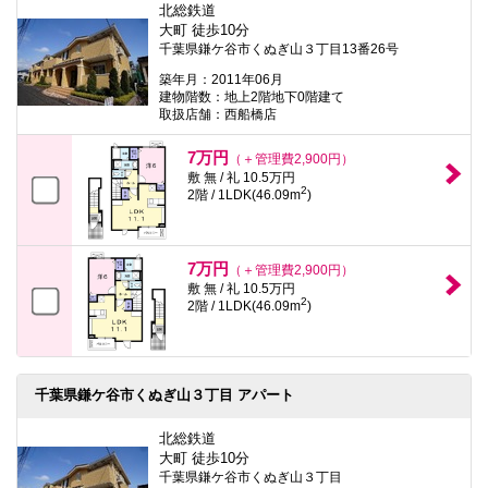
北総鉄道
大町 徒歩10分
千葉県鎌ケ谷市くぬぎ山３丁目13番26号
築年月：2011年06月
建物階数：地上2階地下0階建て
取扱店舗：西船橋店
7万円
（＋管理費2,900円）
敷 無 / 礼 10.5万円
2
2階 / 1LDK(46.09m
)
7万円
（＋管理費2,900円）
敷 無 / 礼 10.5万円
2
2階 / 1LDK(46.09m
)
千葉県鎌ケ谷市くぬぎ山３丁目 アパート
北総鉄道
大町 徒歩10分
千葉県鎌ケ谷市くぬぎ山３丁目