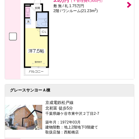
3.5万円
（＋管理費4,500円）
敷 無 / 礼 1.75万円
2
2階 / ワンルーム(21.23m
)
グレースサンヨーＡ棟
京成電鉄松戸線
北初富 徒歩5分
千葉県鎌ケ谷市東中沢２丁目2-7
築年月：1972年03月
建物階数：地上2階地下0階建て
取扱店舗：西船橋店