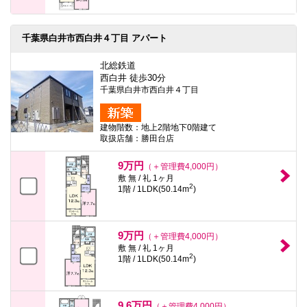
千葉県白井市西白井４丁目 アパート
北総鉄道
西白井 徒歩30分
千葉県白井市西白井４丁目
建物階数：地上2階地下0階建て
取扱店舗：勝田台店
9万円
（＋管理費4,000円）
敷 無 / 礼 1ヶ月
2
1階 / 1LDK(50.14m
)
9万円
（＋管理費4,000円）
敷 無 / 礼 1ヶ月
2
1階 / 1LDK(50.14m
)
9.6万円
（＋管理費4,000円）