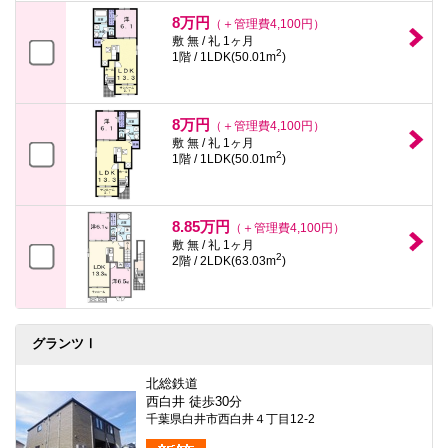
8万円
（＋管理費4,100円）
敷 無 / 礼 1ヶ月
2
1階 / 1LDK(50.01m
)
8万円
（＋管理費4,100円）
敷 無 / 礼 1ヶ月
2
1階 / 1LDK(50.01m
)
8.85万円
（＋管理費4,100円）
敷 無 / 礼 1ヶ月
2
2階 / 2LDK(63.03m
)
グランツⅠ
北総鉄道
西白井 徒歩30分
千葉県白井市西白井４丁目12-2