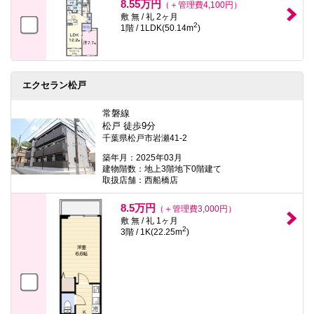
8.55万円
（＋管理費4,100円）
敷 無 / 礼 2ヶ月
2
1階 / 1LDK(50.14m
)
エクセラン松戸
常磐線
松戸 徒歩9分
千葉県松戸市岩瀬41-2
築年月：2025年03月
建物階数：地上3階地下0階建て
取扱店舗：西船橋店
8.5万円
（＋管理費3,000円）
敷 無 / 礼 1ヶ月
2
3階 / 1K(22.25m
)