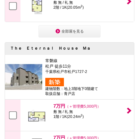
敷 無 / 礼 無
2
2階 / 1K(20.05m
)
全部屋を見る
Ｔｈｅ Ｅｔｅｒｎａｌ Ｈｏｕｓｅ Ｍａ
常磐線
松戸 徒歩11分
千葉県松戸市松戸1727-2
建物階数：地上3階地下0階建て
取扱店舗：青戸店
7万円
（＋管理費5,000円）
敷 無 / 礼 無
2
1階 / 1K(20.24m
)
7万円
（＋管理費5,000円）