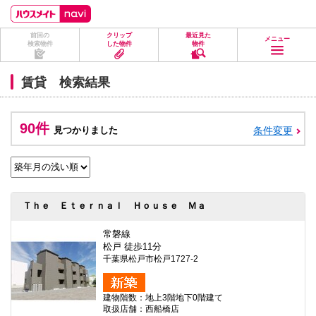
ペ
ペ
こ
こ
こ
ー
ー
こ
こ
こ
ジ
ジ
か
か
か
前回の
クリップ
最近見た
の
内
ら
ら
ら
メニュー
検索物件
した物件
物件
先
を
ヘ
本
フ
頭
移
ッ
文
ッ
に
動
ダ
に
タ
賃貸 検索結果
な
す
情
な
情
り
る
報
り
報
ま
た
に
ま
に
す。
め
な
す。
な
90件
見つかりました
条件変更
の
り
り
リ
ま
ま
ン
す。
す。
ク
で
す。
ヘ
Ｔｈｅ Ｅｔｅｒｎａｌ Ｈｏｕｓｅ Ｍａ
ッ
ダ
情
常磐線
報
松戸 徒歩11分
に
千葉県松戸市松戸1727-2
移
動
し
建物階数：地上3階地下0階建て
ま
取扱店舗：西船橋店
す