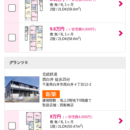
敷 無 / 礼 1ヶ月
2
2階 / 2LDK(58.6m
)
9.6万円
（＋管理費4,000円）
敷 無 / 礼 1ヶ月
2
2階 / 2LDK(58.6m
)
グランツⅡ
北総鉄道
西白井 徒歩25分
千葉県白井市西白井４丁目12-2
建物階数：地上2階地下0階建て
取扱店舗：西船橋店
9万円
（＋管理費4,000円）
敷 無 / 礼 1ヶ月
2
1階 / 2LDK(50.47m
)