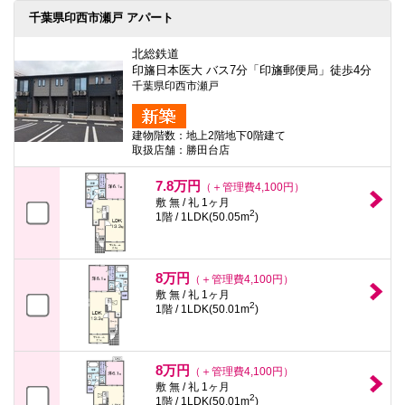
千葉県印西市瀬戸 アパート
北総鉄道
印旛日本医大 バス7分「印旛郵便局」徒歩4分
千葉県印西市瀬戸
建物階数：地上2階地下0階建て
取扱店舗：勝田台店
7.8万円
（＋管理費4,100円）
敷 無 / 礼 1ヶ月
2
1階 / 1LDK(50.05m
)
8万円
（＋管理費4,100円）
敷 無 / 礼 1ヶ月
2
1階 / 1LDK(50.01m
)
8万円
（＋管理費4,100円）
敷 無 / 礼 1ヶ月
2
1階 / 1LDK(50.01m
)