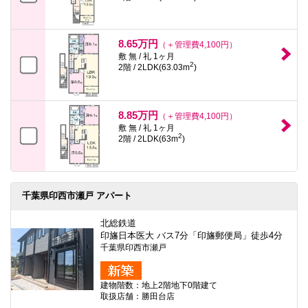
8.65万円
（＋管理費4,100円）
敷 無 / 礼 1ヶ月
2
2階 / 2LDK(63.03m
)
8.85万円
（＋管理費4,100円）
敷 無 / 礼 1ヶ月
2
2階 / 2LDK(63m
)
千葉県印西市瀬戸 アパート
北総鉄道
印旛日本医大 バス7分「印旛郵便局」徒歩4分
千葉県印西市瀬戸
建物階数：地上2階地下0階建て
取扱店舗：勝田台店