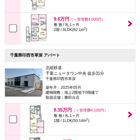
9.6万円
（＋管理費4,000円）
敷 無 / 礼 1ヶ月
2
2階 / 3LDK(62.1m
)
千葉県印西市草深 アパート
北総鉄道
千葉ニュータウン中央 徒歩31分
千葉県印西市草深
築年月：2025年05月
建物階数：地上2階地下0階建て
取扱店舗：勝田台店
8.35万円
（＋管理費4,100円）
敷 無 / 礼 1ヶ月
2
1階 / 1LDK(50.14m
)