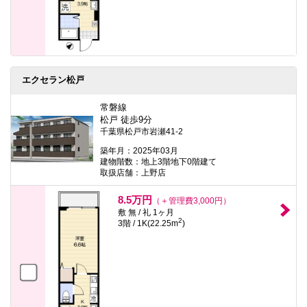
エクセラン松戸
常磐線
松戸 徒歩9分
千葉県松戸市岩瀬41-2
築年月：2025年03月
建物階数：地上3階地下0階建て
取扱店舗：上野店
8.5万円
（＋管理費3,000円）
敷 無 / 礼 1ヶ月
2
3階 / 1K(22.25m
)