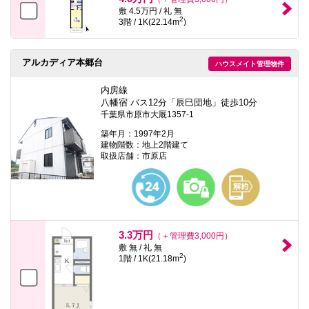
敷 4.5万円 / 礼 無
2
3階 / 1K(22.14m
)
アルカディア本郷台
ハウスメイト管理物件
内房線
八幡宿 バス12分「辰巳団地」徒歩10分
千葉県市原市大厩1357-1
築年月：1997年2月
建物階数：地上2階建て
取扱店舗：市原店
3.3万円
（＋管理費3,000円）
敷 無 / 礼 無
2
1階 / 1K(21.18m
)