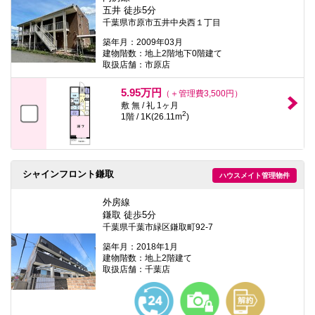
五井 徒歩5分
千葉県市原市五井中央西１丁目
築年月：2009年03月
建物階数：地上2階地下0階建て
取扱店舗：市原店
5.95万円
（＋管理費3,500円）
敷 無 / 礼 1ヶ月
2
1階 / 1K(26.11m
)
シャインフロント鎌取
ハウスメイト管理物件
外房線
鎌取 徒歩5分
千葉県千葉市緑区鎌取町92-7
築年月：2018年1月
建物階数：地上2階建て
取扱店舗：千葉店