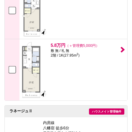
5.8万円
（＋管理費5,000円）
敷 無 / 礼 無
2
2階 / 1K(27.95m
)
ラネージュⅡ
ハウスメイト管理物件
内房線
八幡宿 徒歩6分