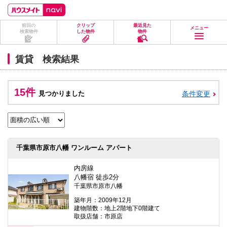
ペ
ペ
こ
こ
こ
ー
ー
こ
こ
こ
ジ
ジ
か
か
か
前回の
クリップ
最近見た
の
内
ら
ら
ら
メニュー
検索物件
した物件
物件
先
を
ヘ
本
フ
頭
移
ッ
文
ッ
に
動
ダ
に
タ
賃貸 検索結果
な
す
情
な
情
り
る
報
り
報
ま
た
に
ま
に
す。
め
な
す。
な
15件
見つかりました
条件変更
の
り
り
リ
ま
ま
ン
す。
す。
ク
で
す。
ヘ
千葉県市原市八幡 ワンルーム アパート
ッ
ダ
情
内房線
報
八幡宿 徒歩2分
に
千葉県市原市八幡
移
動
築年月：2009年12月
し
建物階数：地上2階地下0階建て
ま
取扱店舗：市原店
す