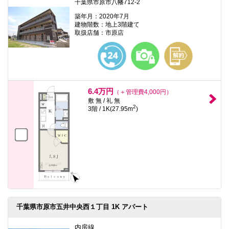
千葉県市原市八幡712-2
築年月：2020年7月
建物階数：地上3階建て
取扱店舗：市原店
6.4万円
（＋管理費4,000円）
敷 無 / 礼 無
2
3階 / 1K(27.95m
)
千葉県市原市五井中央西１丁目 1K アパート
内房線