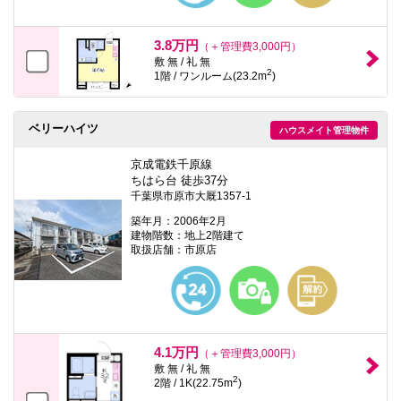
3.8万円
（＋管理費3,000円）
敷 無 / 礼 無
2
1階 / ワンルーム(23.2m
)
ベリーハイツ
ハウスメイト管理物件
京成電鉄千原線
ちはら台 徒歩37分
千葉県市原市大厩1357-1
築年月：2006年2月
建物階数：地上2階建て
取扱店舗：市原店
4.1万円
（＋管理費3,000円）
敷 無 / 礼 無
2
2階 / 1K(22.75m
)