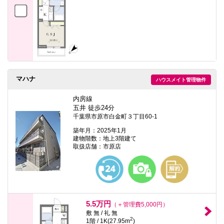
マハナ
ハウスメイト管理物件
内房線
五井 徒歩24分
千葉県市原市白金町３丁目60-1
築年月：2025年1月
建物階数：地上3階建て
取扱店舗：市原店
5.5万円
（＋管理費5,000円）
敷 無 / 礼 無
2
1階 / 1K(27.95m
)