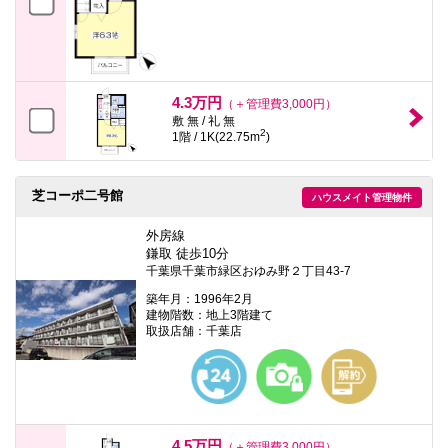
4.3万円
（＋管理費3,000円）
敷 無 / 礼 無
2
1階 / 1K(22.75m
)
芝コーポ二号館
ハウスメイト管理物件
外房線
鎌取 徒歩10分
千葉県千葉市緑区おゆみ野２丁目43-7
築年月：1996年2月
建物階数：地上3階建て
取扱店舗：千葉店
4.5万円
（＋管理費3,000円）