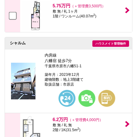
本
5.75万円
（＋管理費3,500円）
文
敷 無 / 礼 1ヶ月
に
2
1階 / ワンルーム(40.07m
)
移
動
し
ま
す
フ
シャルム
ハウスメイト管理物件
ッ
タ
内房線
情
八幡宿 徒歩7分
報
千葉県市原市八幡51-1
に
移
築年月：2023年12月
動
建物階数：地上3階建て
し
取扱店舗：市原店
ま
す
6.2万円
（＋管理費4,000円）
敷 無 / 礼 無
2
2階 / 1K(31.5m
)