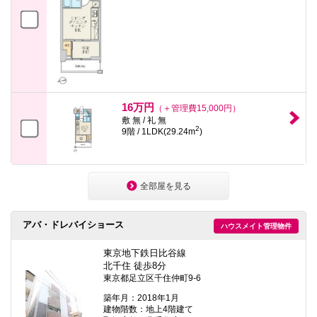
16万円
（＋管理費15,000円）
敷 無 / 礼 無
2
9階 / 1LDK(29.24m
)
全部屋を見る
アバ・ドレバイショース
ハウスメイト管理物件
東京地下鉄日比谷線
北千住 徒歩8分
東京都足立区千住仲町9-6
築年月：2018年1月
建物階数：地上4階建て