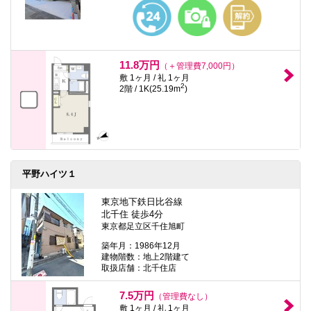
本
文
に
移
動
し
11.8万円
（＋管理費7,000円）
ま
敷 1ヶ月 / 礼 1ヶ月
す
2
2階 / 1K(25.19m
)
フ
ッ
タ
情
報
に
移
動
平野ハイツ１
し
ま
東京地下鉄日比谷線
す
北千住 徒歩4分
東京都足立区千住旭町
築年月：1986年12月
建物階数：地上2階建て
取扱店舗：北千住店
7.5万円
（管理費なし）
敷 1ヶ月 / 礼 1ヶ月