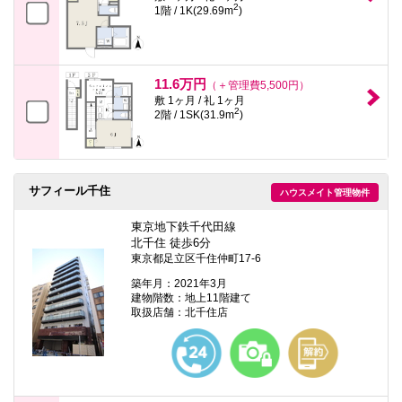
2
1階 / 1K(29.69m
)
11.6万円
（＋管理費5,500円）
敷 1ヶ月 / 礼 1ヶ月
2
2階 / 1SK(31.9m
)
サフィール千住
ハウスメイト管理物件
東京地下鉄千代田線
北千住 徒歩6分
東京都足立区千住仲町17-6
築年月：2021年3月
建物階数：地上11階建て
取扱店舗：北千住店