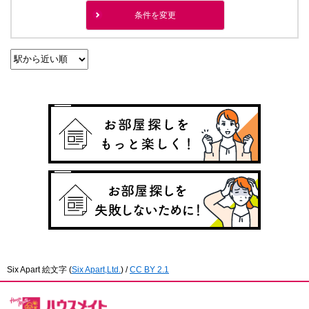
条件を変更
Six Apart 絵文字
(
Six Apart,Ltd.
) /
CC BY 2.1