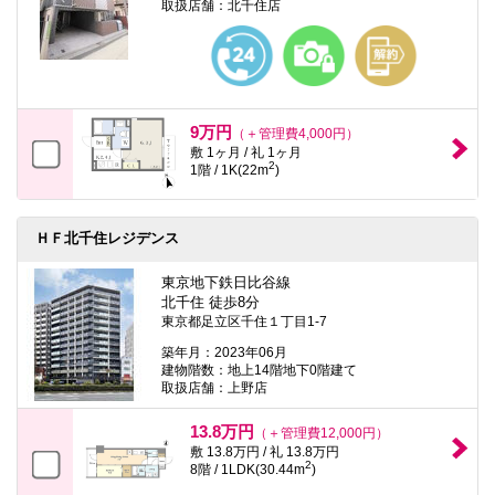
取扱店舗：北千住店
9万円
（＋管理費4,000円）
敷 1ヶ月 / 礼 1ヶ月
2
1階 / 1K(22m
)
ＨＦ北千住レジデンス
東京地下鉄日比谷線
北千住 徒歩8分
東京都足立区千住１丁目1-7
築年月：2023年06月
建物階数：地上14階地下0階建て
取扱店舗：上野店
13.8万円
（＋管理費12,000円）
敷 13.8万円 / 礼 13.8万円
2
8階 / 1LDK(30.44m
)