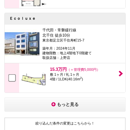
Ｅｃｏｌｕｘｅ
千代田・常磐緩行線
北千住 徒歩10分
東京都足立区千住寿町15-7
築年月：2024年11月
建物階数：地上4階地下0階建て
取扱店舗：上野店
15.3万円
（＋管理費5,000円）
敷 1ヶ月 / 礼 1ヶ月
2
4階 / 1LDK(40.16m
)
もっと見る
絞り込んだ条件の変更はこちらから！