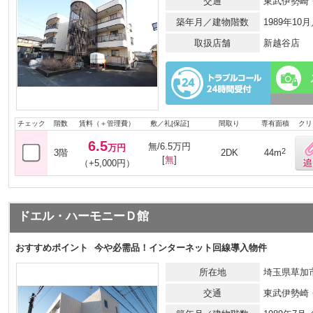
交通
東武伊勢崎
築年月／建物階数
1989年10
取扱店舗
新越谷店
チェック
階数
賃料（＋管理費）
敷／礼[保証]
間取り
専有面積
クリ
6.5
無/6.5万円
万円
2
3階
2DK
44m
[
無
]
（+5,000円）
ドエル・ハーモニーＤ館
おすすめポイント
今や必需品！インターネット回線導入物件
所在地
埼玉県草加市
交通
東武伊勢崎