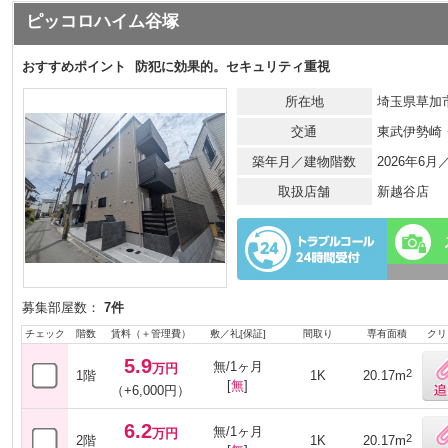
ピッコロハイム谷塚
おすすめポイント
防犯に効果的。セキュリティ重視
所在地
埼玉県草加市谷
交通
東武伊勢崎
築年月／建物階数
2026年6
取扱店舗
新越谷店
募集部屋数：
7件
チェック
階数
賃料（＋管理費）
敷／礼[保証]
間取り
専有面積
クリ
5.9
無/1ヶ月
万円
2
1階
1K
20.17m
[
無
]
（+6,000円）
6.2
無/1ヶ月
万円
2
2階
1K
20.17m