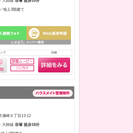
・大師線
谷塚 徒歩10分
月／地上3階建て
ップ
詳細
瀬崎６丁目13-12
・大師線
谷塚 徒歩18分