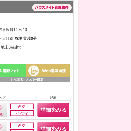
塚町1405-13
・大師線
谷塚 徒歩9分
月／地上3階建て
ップ
詳細