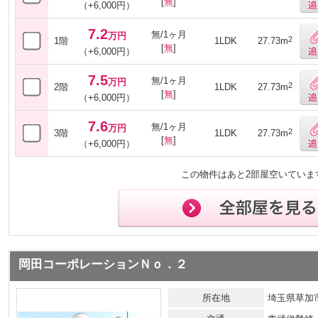
[
無
]
（+6,000円）
7.2
無/1ヶ月
万円
2
1階
1LDK
27.73m
[
無
]
（+6,000円）
7.5
無/1ヶ月
万円
2
2階
1LDK
27.73m
[
無
]
（+6,000円）
7.6
無/1ヶ月
万円
2
3階
1LDK
27.73m
[
無
]
（+6,000円）
この物件はあと2部屋空いていま
岡田コーポレーションＮｏ．２
所在地
埼玉県草加市