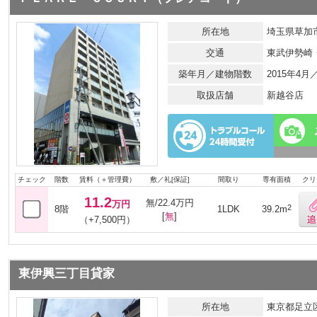
所在地
埼玉県草加市
交通
東武伊勢崎
築年月／建物階数
2015年4月
取扱店舗
新越谷店
チェック
階数
賃料（＋管理費）
敷／礼[保証]
間取り
専有面積
クリ
11.2
無/22.4万円
万円
2
8階
1LDK
39.2m
[
無
]
（+7,500円）
東伊興三丁目貸家
所在地
東京都足立