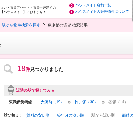
ハウスメイト店舗一覧
ション・賃貸アパート・賃貸一戸建ての
ハウスメイトの管理物件について
は【ハウスメイト】におまかせ！
・駅から物件検索を探す
東京都の賃貸 検索結果
果
18
件
見つかりました
近隣の駅で探してみる
東武伊勢崎線
大師前（19）
竹ノ塚（30）
谷塚（14）
並び替え：
賃料の安い順
築年月の浅い順
駅から近い順
面積