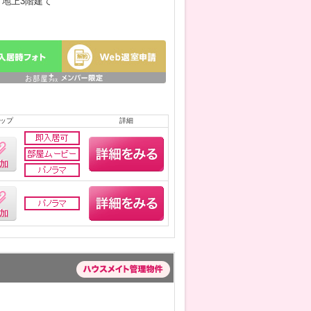
月／地上3階建て
ップ
詳細