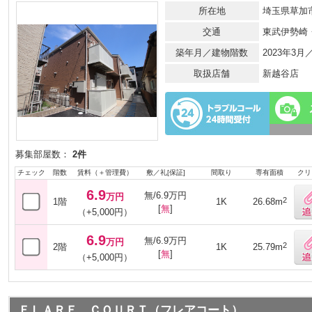
所在地
埼玉県草加市
交通
東武伊勢崎
築年月／建物階数
2023年3
取扱店舗
新越谷店
募集部屋数：
2件
チェック
階数
賃料（＋管理費）
敷／礼[保証]
間取り
専有面積
クリ
6.9
無/6.9万円
万円
2
1階
1K
26.68m
[
無
]
（+5,000円）
6.9
無/6.9万円
万円
2
2階
1K
25.79m
[
無
]
（+5,000円）
ＦＬＡＲＥ ＣＯＵＲＴ（フレアコート）