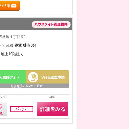
谷塚１丁目3-1
・大師線
谷塚 徒歩3分
／地上10階建て
ップ
詳細