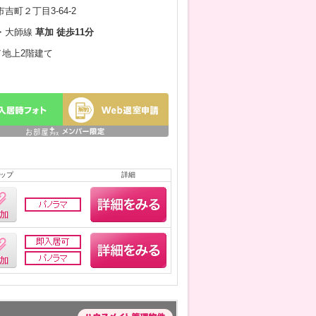
吉町２丁目3-64-2
・大師線
草加 徒歩11分
月／地上2階建て
ップ
詳細