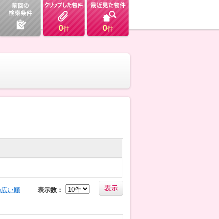
0
0
件
件
の広い順
表示数：