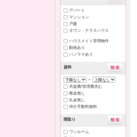
アパート
マンション
戸建
タウン・テラスハウス
ハウスメイト管理物件
動画あり
パノラマあり
賃料
～
共益費/管理費含む
敷金無し
礼金無し
仲介手数料無料
間取り
ワンルーム