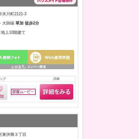
氷川町2121-3
・大師線
草加 徒歩2分
／地上10階建て
ップ
詳細
区東伊興３丁目