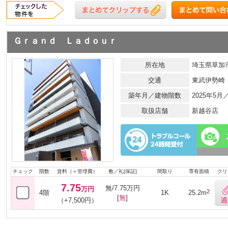
Ｇｒａｎｄ Ｌａｄｏｕｒ
所在地
埼玉県草加市
交通
東武伊勢崎
築年月／建物階数
2025年5月
取扱店舗
新越谷店
チェック
階数
賃料（＋管理費）
敷／礼[保証]
間取り
専有面積
クリ
7.75
無/7.75万円
万円
2
4階
1K
25.2m
[
無
]
（+7,500円）