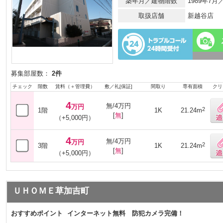
築年月／建物階数
1989年7
取扱店舗
新越谷店
募集部屋数：
2件
チェック
階数
賃料（＋管理費）
敷／礼[保証]
間取り
専有面積
クリ
4
無/4万円
万円
2
1階
1K
21.24m
[
無
]
（+5,000円）
4
無/4万円
万円
2
3階
1K
21.24m
[
無
]
（+5,000円）
ＵＨＯＭＥ草加吉町
おすすめポイント
インターネット無料 防犯カメラ完備！