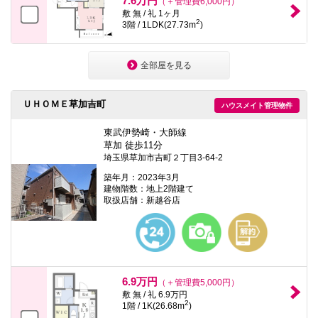
7.6万円
（＋管理費6,000円）
敷 無 / 礼 1ヶ月
2
3階 / 1LDK(27.73m
)
全部屋を見る
ＵＨＯＭＥ草加吉町
ハウスメイト管理物件
東武伊勢崎・大師線
草加 徒歩11分
埼玉県草加市吉町２丁目3-64-2
築年月：2023年3月
建物階数：地上2階建て
取扱店舗：新越谷店
6.9万円
（＋管理費5,000円）
敷 無 / 礼 6.9万円
2
1階 / 1K(26.68m
)