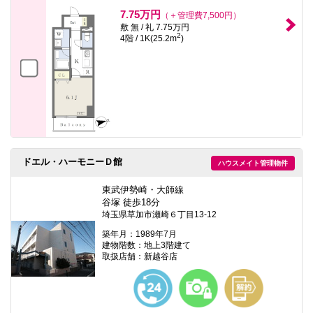
7.75万円
（＋管理費7,500円）
敷 無 / 礼 7.75万円
2
4階 / 1K(25.2m
)
ドエル・ハーモニーＤ館
ハウスメイト管理物件
東武伊勢崎・大師線
谷塚 徒歩18分
埼玉県草加市瀬崎６丁目13-12
築年月：1989年7月
建物階数：地上3階建て
取扱店舗：新越谷店