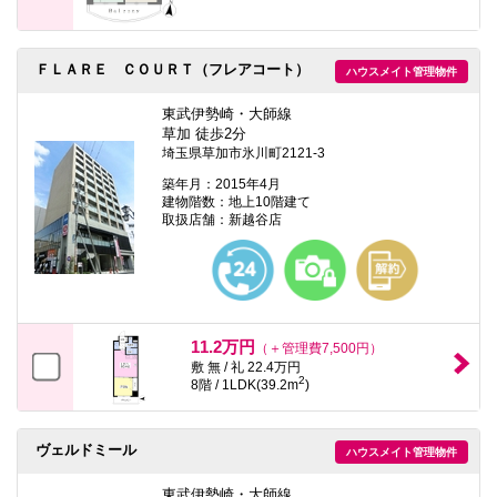
ＦＬＡＲＥ ＣＯＵＲＴ（フレアコート）
ハウスメイト管理物件
東武伊勢崎・大師線
草加 徒歩2分
埼玉県草加市氷川町2121-3
築年月：2015年4月
建物階数：地上10階建て
取扱店舗：新越谷店
11.2万円
（＋管理費7,500円）
敷 無 / 礼 22.4万円
2
8階 / 1LDK(39.2m
)
ヴェルドミール
ハウスメイト管理物件
東武伊勢崎・大師線