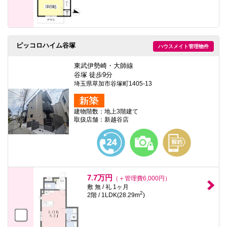
ピッコロハイム谷塚
ハウスメイト管理物件
東武伊勢崎・大師線
谷塚 徒歩9分
埼玉県草加市谷塚町1405-13
建物階数：地上3階建て
取扱店舗：新越谷店
7.7万円
（＋管理費6,000円）
敷 無 / 礼 1ヶ月
2
2階 / 1LDK(28.29m
)