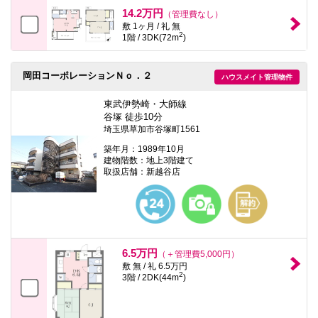
本
14.2万円
（管理費なし）
文
敷 1ヶ月 / 礼 無
に
2
1階 / 3DK(72m
)
移
動
し
ま
岡田コーポレーションＮｏ．２
ハウスメイト管理物件
す
フ
東武伊勢崎・大師線
ッ
谷塚 徒歩10分
タ
埼玉県草加市谷塚町1561
情
報
築年月：1989年10月
に
建物階数：地上3階建て
移
取扱店舗：新越谷店
動
し
ま
す
6.5万円
（＋管理費5,000円）
敷 無 / 礼 6.5万円
2
3階 / 2DK(44m
)