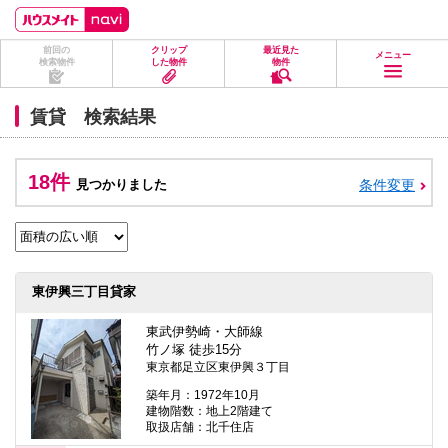
ペ
ペ
こ
こ
こ
ー
ー
こ
こ
こ
ジ
ジ
か
か
か
前回の
クリップ
最近見た
の
内
ら
ら
ら
メニュー
検索物件
した物件
物件
先
を
ヘ
本
フ
頭
移
ッ
文
ッ
に
動
ダ
に
タ
賃貸 検索結果
な
す
情
な
情
り
る
報
り
報
ま
た
に
ま
に
す。
め
な
す。
な
18件
見つかりました
条件変更
の
り
り
リ
ま
ま
ン
す。
す。
ク
で
す。
ヘ
東伊興三丁目貸家
ッ
ダ
情
東武伊勢崎・大師線
報
竹ノ塚 徒歩15分
に
東京都足立区東伊興３丁目
移
動
築年月：1972年10月
し
建物階数：地上2階建て
ま
取扱店舗：北千住店
す