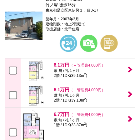
竹ノ塚 徒歩15分
東京都足立区東伊興１丁目3-17
築年月：2007年3月
建物階数：地上2階建て
取扱店舗：北千住店
8.1万円
（＋管理費4,000円）
敷 無 / 礼 1ヶ月
2
2階 / 1DK(39.13m
)
8.1万円
（＋管理費4,000円）
敷 無 / 礼 1ヶ月
2
2階 / 1DK(39.13m
)
6.7万円
（＋管理費4,000円）
敷 無 / 礼 1ヶ月
2
1階 / 1DK(33.87m
)