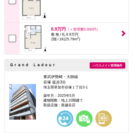
6.9万円
（＋管理費5,000円）
敷 無 / 礼 6.9万円
2
2階 / 1K(25.79m
)
Ｇｒａｎｄ Ｌａｄｏｕｒ
ハウスメイト管理物件
東武伊勢崎・大師線
谷塚 徒歩3分
埼玉県草加市谷塚１丁目3-1
築年月：2025年5月
建物階数：地上10階建て
取扱店舗：新越谷店