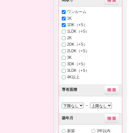
ワンルーム
1K
1DK（+S）
1LDK（+S）
2K
2DK（+S）
2LDK（+S）
3K
3DK（+S）
3LDK（+S）
4K以上
専有面積
～
築年月
新築
3年以内