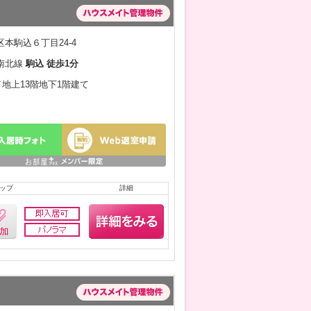
本駒込６丁目24-4
南北線
駒込 徒歩1分
月／地上13階地下1階建て
ップ
詳細