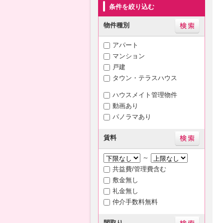
条件を絞り込む
物件種別
アパート
マンション
戸建
タウン・テラスハウス
ハウスメイト管理物件
動画あり
パノラマあり
賃料
～
共益費/管理費含む
敷金無し
礼金無し
仲介手数料無料
間取り