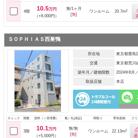
10.5
無/1ヶ月
万円
2
4階
ワンルーム
20.7m
[
無
]
（+8,000円）
ＳＯＰＨＩＡＳ西巣鴨
所在地
東京都豊島区
交通
東京都荒川
築年月／建物階数
2024年8
取扱店舗
本店
チェック
階数
賃料（＋管理費）
敷／礼[保証]
間取り
専有面積
クリ
10.1
無/無
万円
2
3階
ワンルーム
22.13m
[
無
]
（+5,000円）