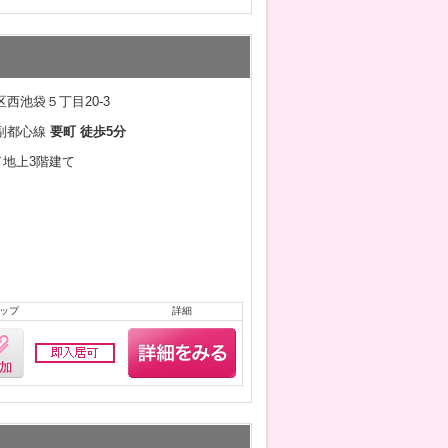
西池袋５丁目20-3
副都心線
要町 徒歩5分
月／地上3階建て
ップ
詳細