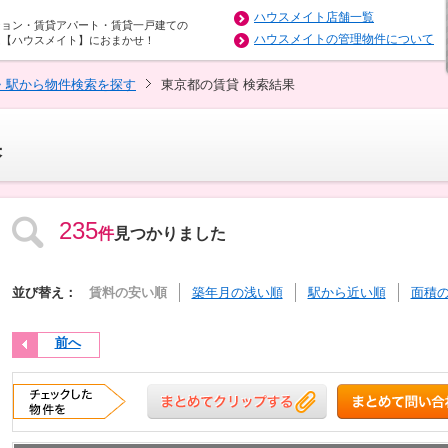
ハウスメイト店舗一覧
ション・賃貸アパート・賃貸一戸建ての
ハウスメイトの管理物件について
は【ハウスメイト】におまかせ！
・駅から物件検索を探す
東京都の賃貸 検索結果
果
235
件
見つかりました
並び替え：
賃料の安い順
築年月の浅い順
駅から近い順
面積
前へ