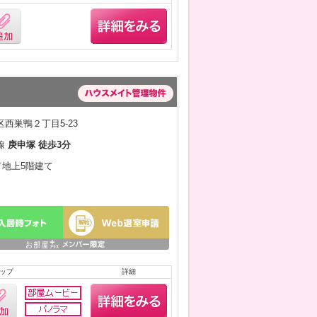
西巣鴨２丁目5-23
線
庚申塚 徒歩3分
月／地上5階建て
ップ
詳細