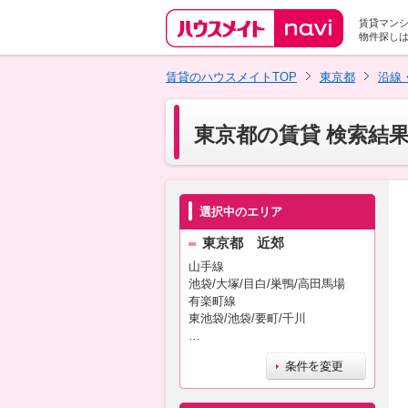
賃貸マン
物件探し
賃貸のハウスメイトTOP
東京都
沿線
東京都の賃貸 検索結
選択中のエリア
東京都 近郊
山手線
池袋/大塚/目白/巣鴨/高田馬場
有楽町線
東池袋/池袋/要町/千川
…