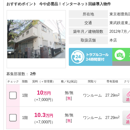
おすすめポイント
今や必需品！インターネット回線導入物件
所在地
東京都豊島区
交通
東武鉄道東
築年月／建物階数
2012年7
取扱店舗
本店
募集部屋数：
2件
チェック
階数
賃料（＋管理費）
敷／礼[保証]
間取り
専有面積
クリ
10
無/無
万円
2
1階
ワンルーム
27.29m
[
無
]
（+7,000円）
10.3
無/無
万円
2
1階
ワンルーム
27.29m
[
無
]
（+7,000円）