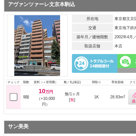
アヴァンツァーレ文京本駒込
所在地
東京都文京区
交通
東京地下鉄
築年月／建物階数
2002年4
取扱店舗
本店
チェック
階数
賃料（＋管理費）
敷／礼[保証]
間取り
専有面積
クリ
10
万円
無/1ヶ月
2
9階
1K
28.83m
（+10,000
[
無
]
円）
サン美美