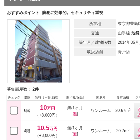
おすすめポイント
防犯に効果的。セキュリティ重視
所在地
東京都豊島区
交通
山手線
池袋
築年月／建物階数
2014年0
取扱店舗
青戸店
募集部屋数：
2件
チェック
階数
賃料（＋管理費）
敷／礼[保証]
間取り
専有面積
ク
10
無/1ヶ月
万円
2
6階
ワンルーム
20.67m
[
無
]
（+8,000円）
10.5
無/1ヶ月
万円
2
4階
ワンルーム
20.7m
[
無
]
（+8,000円）