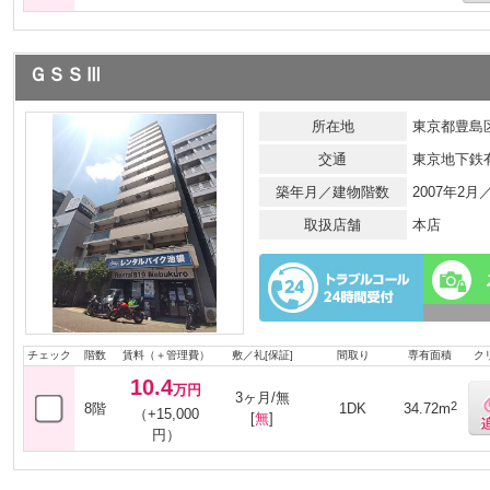
ＧＳＳⅢ
所在地
東京都豊島区
交通
東京地下鉄
築年月／建物階数
2007年2月
取扱店舗
本店
チェック
階数
賃料（＋管理費）
敷／礼[保証]
間取り
専有面積
ク
10.4
万円
3ヶ月/無
2
8階
1DK
34.72m
（+15,000
[
無
]
円）