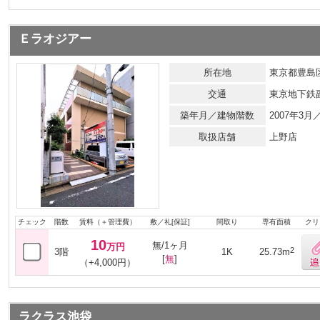
Ｅラオジアー
所在地
東京都豊島区
交通
東京地下鉄
築年月／建物階数
2007年3
取扱店舗
上野店
チェック
階数
賃料（＋管理費）
敷／礼[保証]
間取り
専有面積
クリ
10
無/1ヶ月
万円
2
3階
1K
25.73m
[
無
]
（+4,000円）
ラクラス池袋