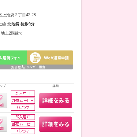
上池袋２丁目42-28
上線
北池袋 徒歩9分
月／地上2階建て
ップ
詳細