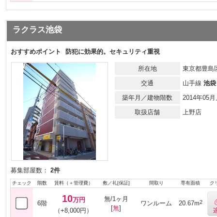
ラクラス池袋
おすすめポイント
防犯に効果的。セキュリティ重視
所在地
東京都豊島区
交通
山手線
池袋
築年月／建物階数
2014年0
取扱店舗
上野店
募集部屋数：
2件
チェック
階数
賃料（＋管理費）
敷／礼[保証]
間取り
専有面積
ク
10
無/1ヶ月
万円
2
6階
ワンルーム
20.67m
[
無
]
（+8,000円）