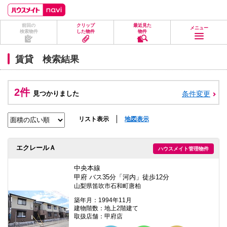
ペ
ペ
こ
こ
こ
ー
ー
こ
こ
こ
ジ
ジ
か
か
か
前回の
クリップ
最近見た
の
内
ら
ら
ら
メニュー
検索物件
した物件
物件
先
を
ヘ
本
フ
頭
移
ッ
文
ッ
に
動
ダ
に
タ
賃貸 検索結果
な
す
情
な
情
り
る
報
り
報
ま
た
に
ま
に
す。
め
な
す。
な
2件
見つかりました
条件変更
の
り
り
リ
ま
ま
ン
す。
す。
ク
リスト表示
地図表示
で
す。
ヘ
エクレールＡ
ハウスメイト管理物件
ッ
ダ
情
中央本線
報
甲府 バス35分「河内」徒歩12分
に
山梨県笛吹市石和町唐柏
移
動
築年月：1994年11月
し
建物階数：地上2階建て
ま
取扱店舗：甲府店
す