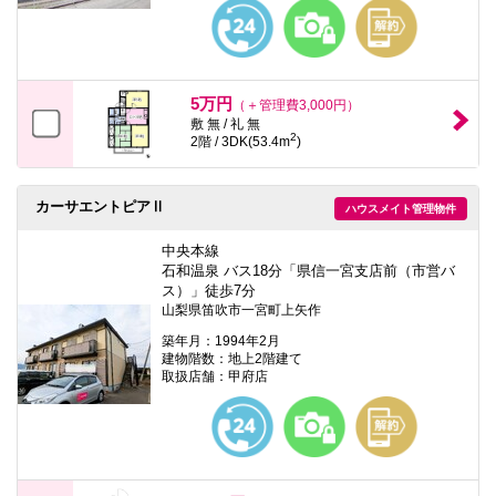
本
文
に
移
動
し
5万円
（＋管理費3,000円）
ま
敷 無 / 礼 無
す
2
2階 / 3DK(53.4m
)
フ
ッ
タ
情
カーサエントピアⅡ
ハウスメイト管理物件
報
に
中央本線
移
石和温泉 バス18分「県信一宮支店前（市営バ
動
ス）」徒歩7分
し
山梨県笛吹市一宮町上矢作
ま
す
築年月：1994年2月
建物階数：地上2階建て
取扱店舗：甲府店