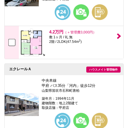
本
文
に
移
動
し
ま
4.2万円
（＋管理費3,000円）
す
敷 1ヶ月 / 礼 無
フ
2
2階 / 2LDK(47.54m
)
ッ
タ
情
報
に
移
エクレールＡ
ハウスメイト管理物件
動
し
ま
中央本線
す
甲府 バス35分「河内」徒歩12分
山梨県笛吹市石和町唐柏
築年月：1994年11月
建物階数：地上2階建て
取扱店舗：甲府店