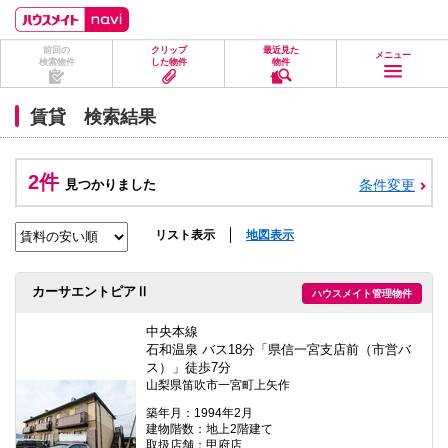
ペ
ペ
こ
こ
こ
ー
ー
こ
こ
こ
ジ
ジ
か
か
か
前回の
クリップ
最近見た
の
内
ら
ら
ら
メニュー
検索物件
した物件
物件
先
を
ヘ
本
フ
頭
移
ッ
文
ッ
に
動
ダ
に
タ
賃貸 検索結果
な
す
情
な
情
り
る
報
り
報
ま
た
に
ま
に
す。
め
な
す。
な
2件
見つかりました
条件変更
の
り
り
リ
ま
ま
ン
す。
す。
ク
リスト表示
地図表示
で
す。
ヘ
カーサエントピアⅡ
ハウスメイト管理物件
ッ
ダ
情
中央本線
報
石和温泉 バス18分「県信一宮支店前（市営バ
に
ス）」徒歩7分
移
山梨県笛吹市一宮町上矢作
動
し
築年月：1994年2月
ま
建物階数：地上2階建て
す
取扱店舗：甲府店