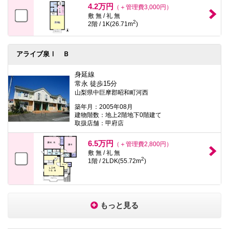
4.2万円
（＋管理費3,000円）
敷 無 / 礼 無
2
2階 / 1K(26.71m
)
アライブ泉Ⅰ Ｂ
身延線
常永 徒歩15分
山梨県中巨摩郡昭和町河西
築年月：2005年08月
建物階数：地上2階地下0階建て
取扱店舗：甲府店
6.5万円
（＋管理費2,800円）
敷 無 / 礼 無
2
1階 / 2LDK(55.72m
)
もっと見る