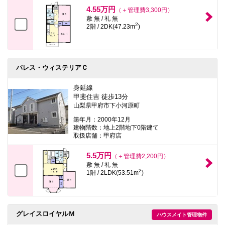
本
4.55万円
（＋管理費3,300円）
文
敷 無 / 礼 無
に
2
2階 / 2DK(47.23m
)
移
動
し
ま
す
パレス・ウィステリアＣ
フ
ッ
タ
身延線
情
甲斐住吉 徒歩13分
報
山梨県甲府市下小河原町
に
移
築年月：2000年12月
動
建物階数：地上2階地下0階建て
し
取扱店舗：甲府店
ま
す
5.5万円
（＋管理費2,200円）
敷 無 / 礼 無
2
1階 / 2LDK(53.51m
)
グレイスロイヤルＭ
ハウスメイト管理物件