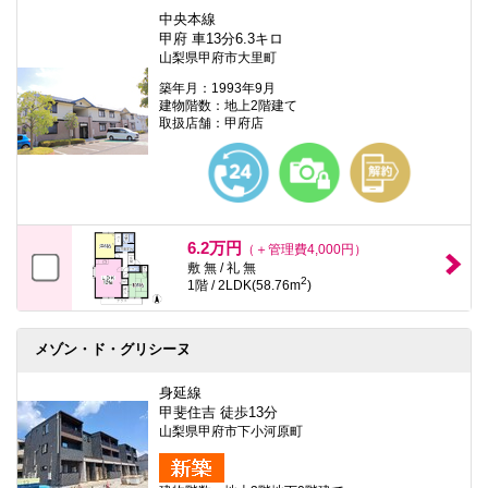
中央本線
甲府 車13分6.3キロ
山梨県甲府市大里町
築年月：1993年9月
建物階数：地上2階建て
取扱店舗：甲府店
6.2万円
（＋管理費4,000円）
敷 無 / 礼 無
2
1階 / 2LDK(58.76m
)
メゾン・ド・グリシーヌ
身延線
甲斐住吉 徒歩13分
山梨県甲府市下小河原町