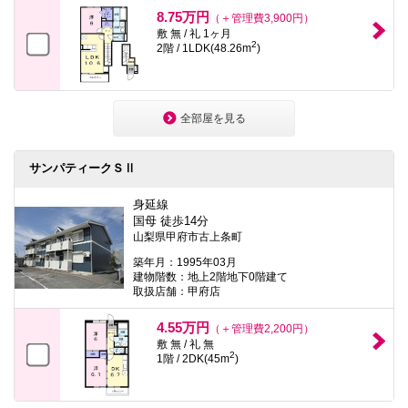
8.75万円
（＋管理費3,900円）
敷 無 / 礼 1ヶ月
2
2階 / 1LDK(48.26m
)
全部屋を見る
サンパティークＳⅡ
身延線
国母 徒歩14分
山梨県甲府市古上条町
築年月：1995年03月
建物階数：地上2階地下0階建て
取扱店舗：甲府店
4.55万円
（＋管理費2,200円）
敷 無 / 礼 無
2
1階 / 2DK(45m
)