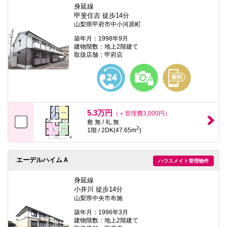
身延線
甲斐住吉 徒歩14分
山梨県甲府市中小河原町
築年月：1998年9月
建物階数：地上2階建て
取扱店舗：甲府店
5.3万円
（＋管理費3,000円）
敷 無 / 礼 無
2
1階 / 2DK(47.65m
)
エーデルハイムＡ
ハウスメイト管理物件
身延線
小井川 徒歩14分
山梨県中央市布施
築年月：1996年3月
建物階数：地上2階建て