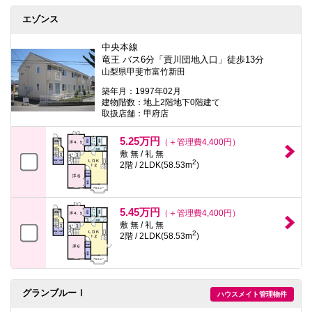
エゾンス
中央本線
竜王 バス6分「貢川団地入口」徒歩13分
山梨県甲斐市富竹新田
築年月：1997年02月
建物階数：地上2階地下0階建て
取扱店舗：甲府店
5.25万円
（＋管理費4,400円）
敷 無 / 礼 無
2
2階 / 2LDK(58.53m
)
5.45万円
（＋管理費4,400円）
敷 無 / 礼 無
2
2階 / 2LDK(58.53m
)
グランブルーⅠ
ハウスメイト管理物件