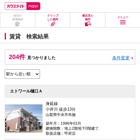
ペ
ペ
こ
こ
こ
ー
ー
こ
こ
こ
ジ
ジ
か
か
か
前回の
クリップ
最近見た
の
内
ら
ら
ら
メニュー
検索物件
した物件
物件
先
を
ヘ
本
フ
頭
移
ッ
文
ッ
に
動
ダ
に
タ
賃貸 検索結果
な
す
情
な
情
り
る
報
り
報
ま
た
に
ま
に
す。
め
な
す。
な
204件
見つかりました
条件変更
の
り
り
リ
ま
ま
ン
す。
す。
ク
で
す。
ヘ
エトワール樋口Ａ
ッ
ダ
情
身延線
報
小井川 徒歩13分
に
山梨県中央市布施
移
動
築年月：1996年03月
し
建物階数：地上2階地下0階建て
ま
取扱店舗：甲府店
す