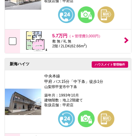
取扱店舗：甲府店
5.7万円
（＋管理費3,000円）
敷 無 / 礼 無
2
2階 / 2LDK(62.66m
)
新海ハイツ
ハウスメイト管理物件
中央本線
甲府 バス15分「中下条」徒歩1分
山梨県甲斐市中下条
築年月：1993年10月
建物階数：地上2階建て
取扱店舗：甲府店