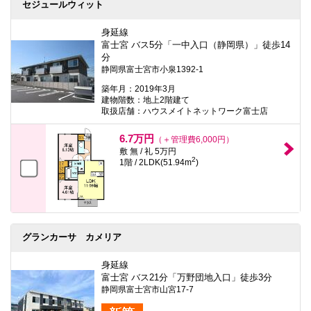
セジュールウィット
身延線
富士宮 バス5分「一中入口（静岡県）」徒歩14
分
静岡県富士宮市小泉1392-1
築年月：2019年3月
建物階数：地上2階建て
取扱店舗：ハウスメイトネットワーク富士店
6.7万円
（＋管理費6,000円）
敷 無 / 礼 5万円
2
1階 / 2LDK(51.94m
)
グランカーサ カメリア
身延線
富士宮 バス21分「万野団地入口」徒歩3分
静岡県富士宮市山宮17-7