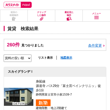
ペ
ペ
こ
こ
こ
ー
ー
こ
こ
こ
ジ
ジ
か
か
か
前回の
クリップ
最近見た
の
内
ら
ら
ら
メニュー
検索物件
した物件
物件
先
を
ヘ
本
フ
頭
移
ッ
文
ッ
に
動
ダ
に
タ
賃貸 検索結果
な
す
情
な
情
り
る
報
り
報
ま
た
に
ま
に
す。
め
な
す。
な
260件
見つかりました
条件変更
の
り
り
リ
ま
ま
ン
す。
す。
ク
リスト表示
地図表示
で
す。
ヘ
スカイグランデⅠ
ッ
ダ
情
身延線
報
源道寺 バス29分「富士宮ペインクリニッ」徒
に
歩1分
移
静岡県富士宮市小泉1539-7
動
し
ま
建物階数：地上2階建て
す