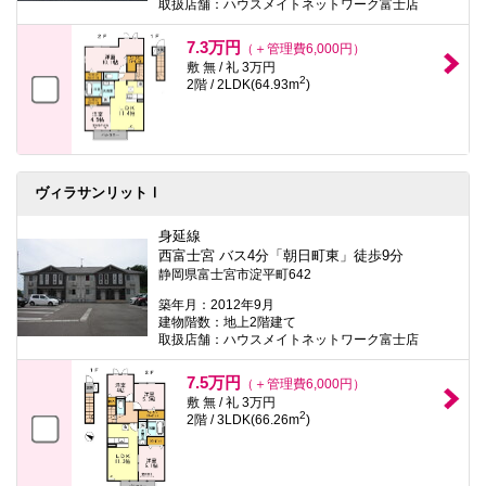
取扱店舗：ハウスメイトネットワーク富士店
7.3万円
（＋管理費6,000円）
敷 無 / 礼 3万円
2
2階 / 2LDK(64.93m
)
ヴィラサンリットⅠ
身延線
西富士宮 バス4分「朝日町東」徒歩9分
静岡県富士宮市淀平町642
築年月：2012年9月
建物階数：地上2階建て
取扱店舗：ハウスメイトネットワーク富士店
7.5万円
（＋管理費6,000円）
敷 無 / 礼 3万円
2
2階 / 3LDK(66.26m
)