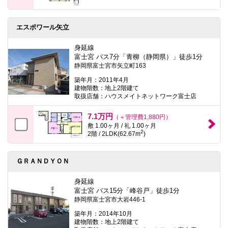
エスポワール矢立
身延線
富士宮 バス7分「青柳（静岡県）」徒歩1分
静岡県富士宮市矢立町163
築年月：2011年4月
建物階数：地上2階建て
取扱店舗：ハウスメイトネットワーク富士店
7.1万円
（＋管理費1,880円）
敷 1.00ヶ月 / 礼 1.00ヶ月
2
2階 / 2LDK(62.67m
)
ＧＲＡＮＤＹＯＮ
身延線
富士宮 バス15分「峰谷戸」徒歩1分
静岡県富士宮市大岩446-1
築年月：2014年10月
建物階数：地上2階建て