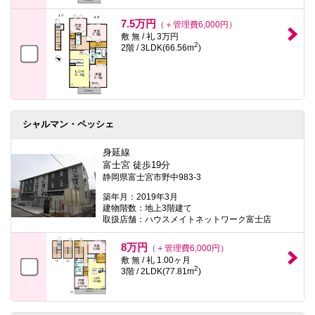
7.5万円
（＋管理費6,000円）
敷 無 / 礼 3万円
2
2階 / 3LDK(66.56m
)
シャルマン・ペッシェ
身延線
富士宮 徒歩19分
静岡県富士宮市野中983-3
築年月：2019年3月
建物階数：地上3階建て
取扱店舗：ハウスメイトネットワーク富士店
8万円
（＋管理費6,000円）
敷 無 / 礼 1.00ヶ月
2
3階 / 2LDK(77.81m
)