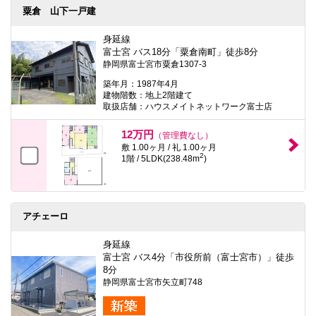
粟倉 山下一戸建
身延線
富士宮 バス18分「粟倉南町」徒歩8分
静岡県富士宮市粟倉1307-3
築年月：1987年4月
建物階数：地上2階建て
取扱店舗：ハウスメイトネットワーク富士店
12万円
（管理費なし）
敷 1.00ヶ月 / 礼 1.00ヶ月
2
1階 / 5LDK(238.48m
)
アチェーロ
身延線
富士宮 バス4分「市役所前（富士宮市）」徒歩
8分
静岡県富士宮市矢立町748