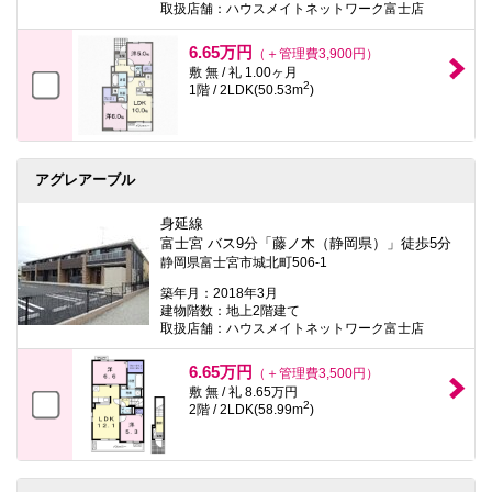
取扱店舗：ハウスメイトネットワーク富士店
本
文
に
6.65万円
（＋管理費3,900円）
移
敷 無 / 礼 1.00ヶ月
動
2
1階 / 2LDK(50.53m
)
し
ま
す
フ
ッ
アグレアーブル
タ
情
報
身延線
に
富士宮 バス9分「藤ノ木（静岡県）」徒歩5分
移
静岡県富士宮市城北町506-1
動
し
築年月：2018年3月
ま
建物階数：地上2階建て
す
取扱店舗：ハウスメイトネットワーク富士店
6.65万円
（＋管理費3,500円）
敷 無 / 礼 8.65万円
2
2階 / 2LDK(58.99m
)