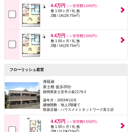
本
4.4万円
（＋管理費3,000円）
文
敷 1.00ヶ月 / 礼 無
に
2
2階 / 1K(29.75m
)
移
動
し
ま
4.4万円
す
（＋管理費3,000円）
フ
敷 1.00ヶ月 / 礼 無
2
ッ
2階 / 1K(29.75m
)
タ
情
報
に
移
フローリッシュ若宮
動
し
身延線
ま
富士根 徒歩20分
す
静岡県富士宮市小泉2179-2
築年月：2003年10月
建物階数：地上2階建て
取扱店舗：ハウスメイトネットワーク富士店
4.4万円
（＋管理費4,500円）
敷 1.00ヶ月 / 礼 無
2
2階 / 1LDK(33m
)