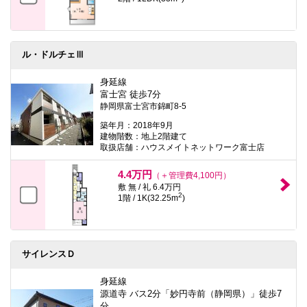
ル・ドルチェⅢ
身延線
富士宮 徒歩7分
静岡県富士宮市錦町8-5
築年月：2018年9月
建物階数：地上2階建て
取扱店舗：ハウスメイトネットワーク富士店
4.4万円
（＋管理費4,100円）
敷 無 / 礼 6.4万円
2
1階 / 1K(32.25m
)
サイレンスＤ
身延線
源道寺 バス2分「妙円寺前（静岡県）」徒歩7
分