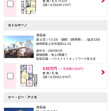
敷 無 / 礼 6.75万円
2
2階 / 1LDK(49.17m
)
セトルサーノ
身延線
富士宮 バス1分「錦町（静岡県）」徒歩13分
静岡県富士宮市黒田12-10
築年月：2003年4月
建物階数：地上2階建て
取扱店舗：ハウスメイトネットワーク富士店
4.55万円
（＋管理費2,600円）
敷 無 / 礼 無
2
2階 / 2LDK(51.67m
)
ケー・ビー・アイⅢ
身延線