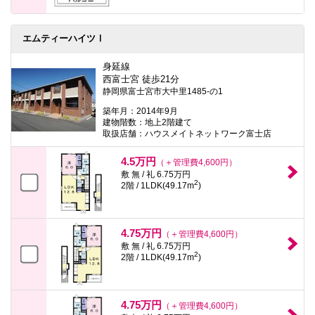
エムティーハイツⅠ
身延線
西富士宮 徒歩21分
静岡県富士宮市大中里1485-の1
築年月：2014年9月
建物階数：地上2階建て
取扱店舗：ハウスメイトネットワーク富士店
4.5万円
（＋管理費4,600円）
敷 無 / 礼 6.75万円
2
2階 / 1LDK(49.17m
)
4.75万円
（＋管理費4,600円）
敷 無 / 礼 6.75万円
2
2階 / 1LDK(49.17m
)
4.75万円
（＋管理費4,600円）