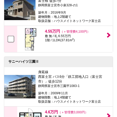
富士根 徒歩7分
静岡県富士宮市小泉328-の1
築年月：2016年9月
建物階数：地上2階建て
取扱店舗：ハウスメイトネットワーク富士店
4.55万円
（＋管理費4,100円）
敷 無 / 礼 6.55万円
2
1階 / 1LDK(37.81m
)
サニーハイツ三園Ⅱ
身延線
西富士宮 バス6分「鉄工団地入口（富士宮
市）」徒歩12分
静岡県富士宮市三園平1083-1
築年月：2009年11月
建物階数：地上4階建て
取扱店舗：ハウスメイトネットワーク富士店
4.6万円
（＋管理費3,000円）
敷 無 / 礼 無