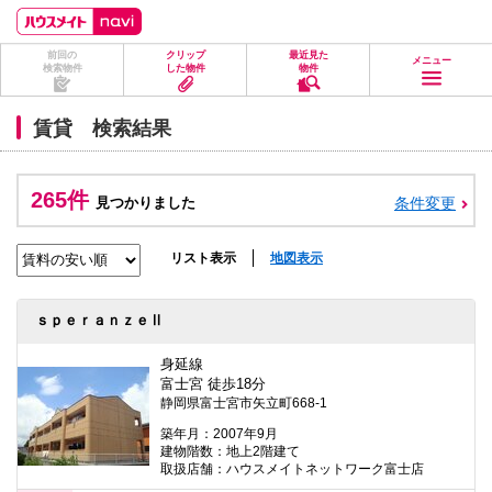
ペ
ペ
こ
こ
こ
ー
ー
こ
こ
こ
ジ
ジ
か
か
か
前回の
クリップ
最近見た
の
内
ら
ら
ら
メニュー
検索物件
した物件
物件
先
を
ヘ
本
フ
頭
移
ッ
文
ッ
に
動
ダ
に
タ
賃貸 検索結果
な
す
情
な
情
り
る
報
り
報
ま
た
に
ま
に
す。
め
な
す。
な
265件
見つかりました
条件変更
の
り
り
リ
ま
ま
ン
す。
す。
ク
リスト表示
地図表示
で
す。
ヘ
ｓｐｅｒａｎｚｅⅡ
ッ
ダ
情
身延線
報
富士宮 徒歩18分
に
静岡県富士宮市矢立町668-1
移
動
築年月：2007年9月
し
建物階数：地上2階建て
ま
取扱店舗：ハウスメイトネットワーク富士店
す