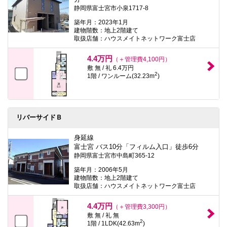
静岡県富士宮市小泉1717-8
築年月：2023年1月
建物階数：地上2階建て
取扱店舗：ハウスメイトネットワーク富士店
4.4万円
（＋管理費4,100円）
敷 無 / 礼 6.4万円
2
1階 / ワンルーム(32.23m
)
リバーサイドＢ
身延線
富士宮 バス10分「フィルム入口」徒歩6分
静岡県富士宮市中島町365-12
築年月：2006年5月
建物階数：地上2階建て
取扱店舗：ハウスメイトネットワーク富士店
4.4万円
（＋管理費3,300円）
敷 無 / 礼 無
2
1階 / 1LDK(42.63m
)