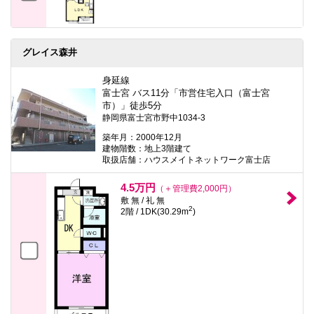
グレイス森井
身延線
富士宮 バス11分「市営住宅入口（富士宮
市）」徒歩5分
静岡県富士宮市野中1034-3
築年月：2000年12月
建物階数：地上3階建て
取扱店舗：ハウスメイトネットワーク富士店
4.5万円
（＋管理費2,000円）
敷 無 / 礼 無
2
2階 / 1DK(30.29m
)