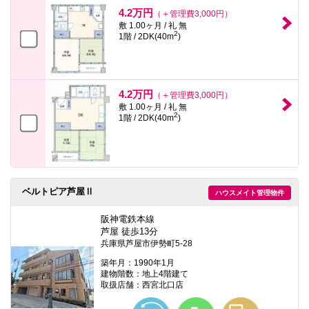
本
4.2万円
（＋管理費3,000円）
文
敷 1.00ヶ月 / 礼 無
に
2
1階 / 2DK(40m
)
移
動
し
ま
す
4.2万円
フ
（＋管理費3,000円）
ッ
敷 1.00ヶ月 / 礼 無
2
タ
1階 / 2DK(40m
)
情
報
に
移
動
し
ベルトピア芦屋Ⅱ
ま
ハウスメイト管理物件
す
阪神電鉄本線
芦屋 徒歩13分
兵庫県芦屋市伊勢町5-28
築年月：1990年1月
建物階数：地上4階建て
取扱店舗：西宮北口店