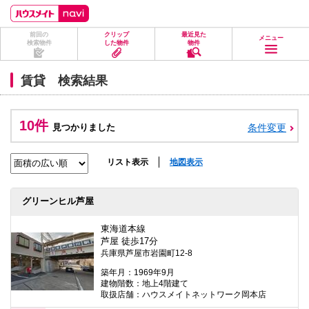
ペ
ペ
こ
こ
こ
ー
ー
こ
こ
こ
ジ
ジ
か
か
か
前回の
クリップ
最近見た
の
内
ら
ら
ら
メニュー
検索物件
した物件
物件
先
を
ヘ
本
フ
頭
移
ッ
文
ッ
に
動
ダ
に
タ
賃貸 検索結果
な
す
情
な
情
り
る
報
り
報
ま
た
に
ま
に
す。
め
な
す。
な
10件
見つかりました
条件変更
の
り
り
リ
ま
ま
ン
す。
す。
ク
リスト表示
地図表示
で
す。
ヘ
グリーンヒル芦屋
ッ
ダ
情
東海道本線
報
芦屋 徒歩17分
に
兵庫県芦屋市岩園町12-8
移
動
築年月：1969年9月
し
建物階数：地上4階建て
ま
取扱店舗：ハウスメイトネットワーク岡本店
す