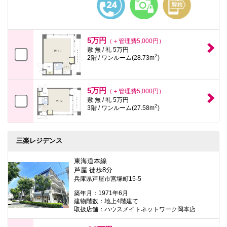
5万円
（＋管理費5,000円）
敷 無 / 礼 5万円
2
2階 / ワンルーム(28.73m
)
5万円
（＋管理費5,000円）
敷 無 / 礼 5万円
2
3階 / ワンルーム(27.58m
)
三楽レジデンス
東海道本線
芦屋 徒歩8分
兵庫県芦屋市宮塚町15-5
築年月：1971年6月
建物階数：地上4階建て
取扱店舗：ハウスメイトネットワーク岡本店