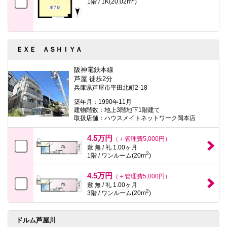
1階 / 1K(20.02m
)
ＥＸＥ ＡＳＨＩＹＡ
阪神電鉄本線
芦屋 徒歩2分
兵庫県芦屋市平田北町2-18
築年月：1990年11月
建物階数：地上3階地下1階建て
取扱店舗：ハウスメイトネットワーク岡本店
4.5万円
（＋管理費5,000円）
敷 無 / 礼 1.00ヶ月
2
1階 / ワンルーム(20m
)
4.5万円
（＋管理費5,000円）
敷 無 / 礼 1.00ヶ月
2
3階 / ワンルーム(20m
)
ドルム芦屋川