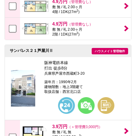
4.9万円
（管理費なし）
敷 無 / 礼 2.00ヶ月
2
4階 / 1DK(27m
)
4.9万円
（管理費なし）
敷 無 / 礼 2.00ヶ月
2
2階 / 1DK(27m
)
サンパレス２１芦屋川Ⅱ
ハウスメイト管理物件
阪神電鉄本線
打出 徒歩8分
兵庫県芦屋市西蔵町3-20
築年月：1990年2月
建物階数：地上3階建て
取扱店舗：西宮北口店
3.9万円
（＋管理費3,000円）
敷 無 / 礼 無
2