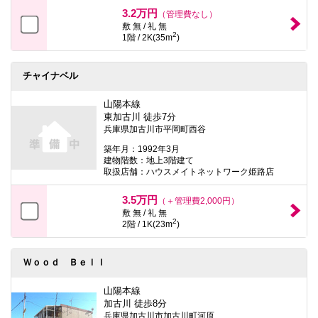
本
3.2万円
（管理費なし）
文
敷 無 / 礼 無
に
2
1階 / 2K(35m
)
移
動
し
ま
チャイナベル
す
フ
山陽本線
ッ
東加古川 徒歩7分
タ
兵庫県加古川市平岡町西谷
情
報
築年月：1992年3月
に
建物階数：地上3階建て
移
取扱店舗：ハウスメイトネットワーク姫路店
動
し
3.5万円
ま
（＋管理費2,000円）
す
敷 無 / 礼 無
2
2階 / 1K(23m
)
Ｗｏｏｄ Ｂｅｌｌ
山陽本線
加古川 徒歩8分
兵庫県加古川市加古川町河原