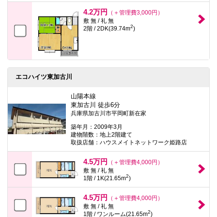
4.2万円
（＋管理費3,000円）
敷 無 / 礼 無
2
2階 / 2DK(39.74m
)
エコハイツ東加古川
山陽本線
東加古川 徒歩6分
兵庫県加古川市平岡町新在家
築年月：2009年3月
建物階数：地上2階建て
取扱店舗：ハウスメイトネットワーク姫路店
4.5万円
（＋管理費4,000円）
敷 無 / 礼 無
2
1階 / 1K(21.65m
)
4.5万円
（＋管理費4,000円）
敷 無 / 礼 無
2
1階 / ワンルーム(21.65m
)