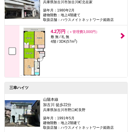
兵庫県加古川市加古川町北在家
築年月：1980年2月
建物階数：地上4階建て
取扱店舗：ハウスメイトネットワーク姫路店
4.2万円
（＋管理費3,000円）
敷 無 / 礼 無
2
4階 / 3DK(57m
)
三幸ハイツ
山陽本線
加古川 徒歩22分
兵庫県加古川市野口町良野
築年月：1991年5月
建物階数：地上2階建て
取扱店舗：ハウスメイトネットワーク姫路店