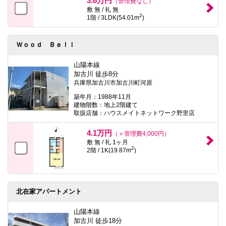
3.8万円
（管理費なし）
敷 無 / 礼 無
2
1階 / 3LDK(54.01m
)
Ｗｏｏｄ Ｂｅｌｌ
山陽本線
加古川 徒歩8分
兵庫県加古川市加古川町河原
築年月：1988年11月
建物階数：地上2階建て
取扱店舗：ハウスメイトネットワーク野里店
4.1万円
（＋管理費4,000円）
敷 無 / 礼 1ヶ月
2
2階 / 1K(19.87m
)
北在家アパートメント
山陽本線
加古川 徒歩18分