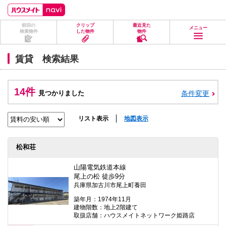
ペ
ペ
こ
こ
こ
ー
ー
こ
こ
こ
ジ
ジ
か
か
か
前回の
クリップ
最近見た
の
内
ら
ら
ら
メニュー
検索物件
した物件
物件
先
を
ヘ
本
フ
頭
移
ッ
文
ッ
に
動
ダ
に
タ
賃貸 検索結果
な
す
情
な
情
り
る
報
り
報
ま
た
に
ま
に
す。
め
な
す。
な
14件
見つかりました
条件変更
の
り
り
リ
ま
ま
ン
す。
す。
ク
リスト表示
地図表示
で
す。
ヘ
松和荘
ッ
ダ
情
山陽電気鉄道本線
報
尾上の松 徒歩9分
に
兵庫県加古川市尾上町養田
移
動
築年月：1974年11月
し
建物階数：地上2階建て
ま
取扱店舗：ハウスメイトネットワーク姫路店
す