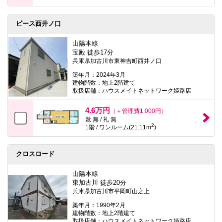
ピース西井ノ口
山陽本線
宝殿 徒歩17分
兵庫県加古川市東神吉町西井ノ口
築年月：2024年3月
建物階数：地上2階建て
取扱店舗：ハウスメイトネットワーク姫路店
4.6万円
（＋管理費1,000円）
敷 無 / 礼 無
2
1階 / ワンルーム(21.11m
)
クロスロード
山陽本線
東加古川 徒歩20分
兵庫県加古川市平岡町山之上
築年月：1990年2月
建物階数：地上2階建て
取扱店舗：ハウスメイトネットワーク姫路店