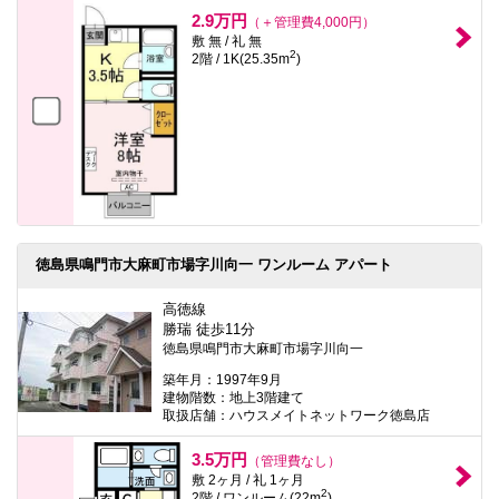
本
2.9万円
（＋管理費4,000円）
文
敷 無 / 礼 無
に
2
2階 / 1K(25.35m
)
移
動
し
ま
す
フ
ッ
タ
情
報
に
移
徳島県鳴門市大麻町市場字川向一 ワンルーム アパート
動
し
高徳線
ま
勝瑞 徒歩11分
す
徳島県鳴門市大麻町市場字川向一
築年月：1997年9月
建物階数：地上3階建て
取扱店舗：ハウスメイトネットワーク徳島店
3.5万円
（管理費なし）
敷 2ヶ月 / 礼 1ヶ月
2
2階 / ワンルーム(22m
)