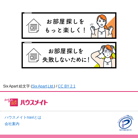
Six Apart 絵文字
(
Six Apart,Ltd.
) /
CC BY 2.1
ハウスメイトnaviとは
会社案内