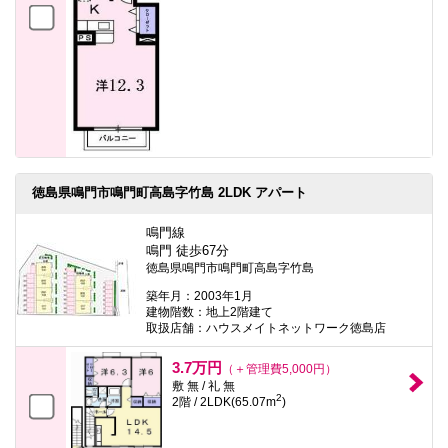
徳島県鳴門市鳴門町高島字竹島 2LDK アパート
鳴門線
鳴門 徒歩67分
徳島県鳴門市鳴門町高島字竹島
築年月：2003年1月
建物階数：地上2階建て
取扱店舗：ハウスメイトネットワーク徳島店
3.7万円
（＋管理費5,000円）
敷 無 / 礼 無
2
2階 / 2LDK(65.07m
)