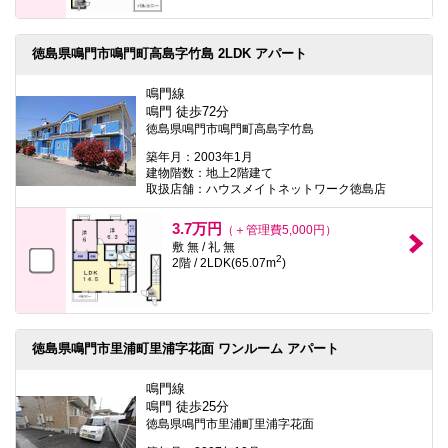
徳島県鳴門市鳴門町高島字竹島 2LDK アパート
鳴門線
鳴門 徒歩72分
徳島県鳴門市鳴門町高島字竹島
築年月：2003年1月
建物階数：地上2階建て
取扱店舗：ハウスメイトネットワーク徳島店
3.7万円
（＋管理費5,000円）
敷 無 / 礼 無
2
2階 / 2LDK(65.07m
)
徳島県鳴門市里浦町里浦字花面 ワンルーム アパート
鳴門線
鳴門 徒歩25分
徳島県鳴門市里浦町里浦字花面