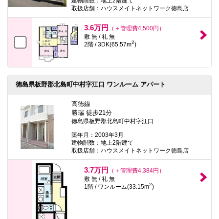
建物階数：地上2階建て
取扱店舗：ハウスメイトネットワーク徳島店
3.6万円
（＋管理費4,500円）
敷 無 / 礼 無
2
2階 / 3DK(65.57m
)
徳島県板野郡北島町中村字江口 ワンルーム アパート
高徳線
勝瑞 徒歩21分
徳島県板野郡北島町中村字江口
築年月：2003年3月
建物階数：地上2階建て
取扱店舗：ハウスメイトネットワーク徳島店
3.7万円
（＋管理費4,384円）
敷 無 / 礼 無
2
1階 / ワンルーム(33.15m
)