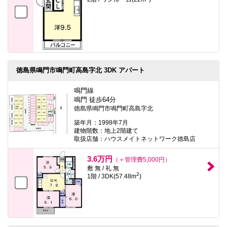
徳島県鳴門市鳴門町高島字北 3DK アパート
鳴門線
鳴門 徒歩64分
徳島県鳴門市鳴門町高島字北
築年月：1998年7月
建物階数：地上2階建て
取扱店舗：ハウスメイトネットワーク徳島店
3.6万円
（＋管理費5,000円）
敷 無 / 礼 無
2
1階 / 3DK(57.48m
)