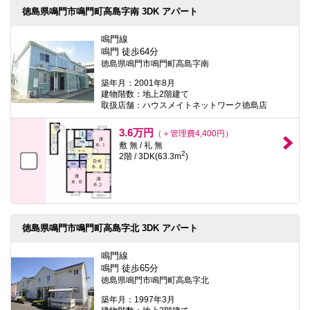
徳島県鳴門市鳴門町高島字南 3DK アパート
鳴門線
鳴門 徒歩64分
徳島県鳴門市鳴門町高島字南
築年月：2001年8月
建物階数：地上2階建て
取扱店舗：ハウスメイトネットワーク徳島店
3.6万円
（＋管理費4,400円）
敷 無 / 礼 無
2
2階 / 3DK(63.3m
)
徳島県鳴門市鳴門町高島字北 3DK アパート
鳴門線
鳴門 徒歩65分
徳島県鳴門市鳴門町高島字北
築年月：1997年3月