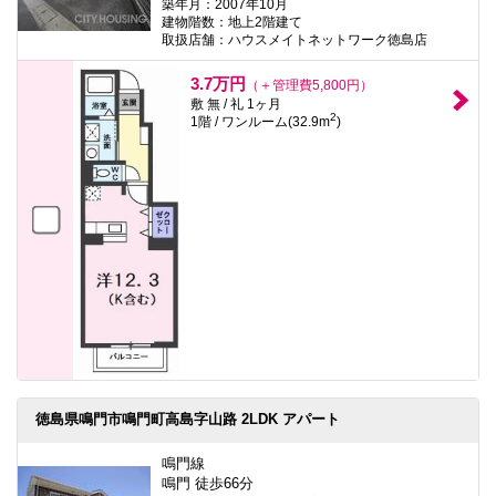
築年月：2007年10月
建物階数：地上2階建て
取扱店舗：ハウスメイトネットワーク徳島店
3.7万円
（＋管理費5,800円）
敷 無 / 礼 1ヶ月
2
1階 / ワンルーム(32.9m
)
徳島県鳴門市鳴門町高島字山路 2LDK アパート
鳴門線
鳴門 徒歩66分