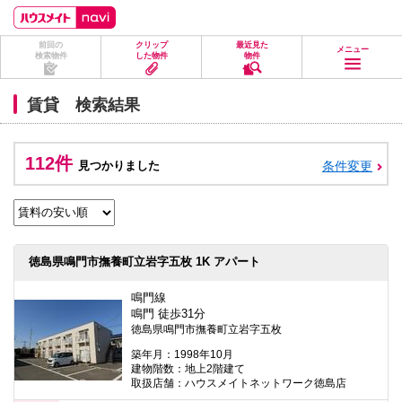
ペ
ペ
こ
こ
こ
ー
ー
こ
こ
こ
ジ
ジ
か
か
か
前回の
クリップ
最近見た
の
内
ら
ら
ら
メニュー
検索物件
した物件
物件
先
を
ヘ
本
フ
頭
移
ッ
文
ッ
に
動
ダ
に
タ
賃貸 検索結果
な
す
情
な
情
り
る
報
り
報
ま
た
に
ま
に
す。
め
な
す。
な
112件
見つかりました
条件変更
の
り
り
リ
ま
ま
ン
す。
す。
ク
で
す。
ヘ
徳島県鳴門市撫養町立岩字五枚 1K アパート
ッ
ダ
情
鳴門線
報
鳴門 徒歩31分
に
徳島県鳴門市撫養町立岩字五枚
移
動
築年月：1998年10月
し
建物階数：地上2階建て
ま
取扱店舗：ハウスメイトネットワーク徳島店
す