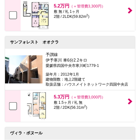
本
5.2万円
（＋管理費3,300円）
文
敷 無 / 礼 1ヶ月
に
2
2階 / 2LDK(59.82m
)
移
動
し
ま
す
サンフォレスト オオクラ
フ
ッ
タ
予讃線
情
伊予寒川 車6分2.2キロ
報
愛媛県四国中央市寒川町1779-1
に
移
築年月：2012年1月
動
建物階数：地上2階建て
し
取扱店舗：ハウスメイトネットワーク四国中央店
ま
す
5.3万円
（＋管理費3,000円）
敷 1.5ヶ月 / 礼 無
2
2階 / 2DK(56.31m
)
ヴィラ・ボヌール