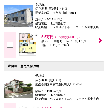
予讃線
伊予寒川 車5分1.7キロ
愛媛県四国中央市寒川町1858-1
築年月：2013年12月
建物階数：地上2階建て
取扱店舗：ハウスメイトネットワーク四国中央店
5.5万円
（＋管理費4,000円）
敷 ペット飼育時、1ヶ月 / 礼 1ヶ月
2
1階 / 1LDK(52.62m
)
豊岡町 恵之久保戸建
予讃線
伊予寒川 徒歩30分
愛媛県四国中央市豊岡町大町2540-1
築年月：1983年2月
建物階数：地上2階建て
取扱店舗：ハウスメイトネットワーク四国中央店