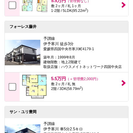
5.5万円
（管理費なし）
敷 2ヶ月 / 礼 1ヶ月
2
1-2階 / 5LDK(95.22m
)
フォーレス藤井
予讃線
伊予寒川 徒歩3分
愛媛県四国中央市寒川町4179-1
築年月：1999年8月
建物階数：地上2階建て
取扱店舗：ハウスメイトネットワーク四国中央店
5.5万円
（＋管理費2,000円）
敷 2ヶ月 / 礼 無
2
2階 / 3DK(58.79m
)
サン・ユリ豊岡
予讃線
伊予寒川 車5分2.5キロ