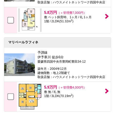
取扱店舗：ハウスメイトネットワーク四国中央店
5.8万円
（＋管理費7,000円）
敷 ペット飼育時、1ヶ月 / 礼 1ヶ月
2
1階 / 2LDK(51.32m
)
マリベールラフィネ
予讃線
伊予寒川 徒歩6分
愛媛県四国中央市豊岡町豊田34-12
築年月：2004年12月
建物階数：地上2階建て
取扱店舗：ハウスメイトネットワーク四国中央店
5.9万円
（＋管理費4,000円）
敷 無 / 礼 無
2
1階 / 3LDK(70.19m
)