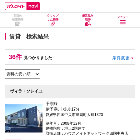
ペ
ペ
こ
こ
こ
ー
ー
こ
こ
こ
ジ
ジ
か
か
か
前回の
クリップ
最近見た
の
内
ら
ら
ら
メニュー
検索物件
した物件
物件
先
を
ヘ
本
フ
頭
移
ッ
文
ッ
に
動
ダ
に
タ
賃貸 検索結果
な
す
情
な
情
り
る
報
り
報
ま
た
に
ま
に
す。
め
な
す。
な
36件
見つかりました
条件変更
の
り
り
リ
ま
ま
ン
す。
す。
ク
で
す。
ヘ
ヴィラ・ソレイユ
ッ
ダ
情
予讃線
報
伊予寒川 徒歩17分
に
愛媛県四国中央市豊岡町大町1323
移
動
築年月：2008年12月
し
建物階数：地上2階建て
ま
取扱店舗：ハウスメイトネットワーク四国中央店
す