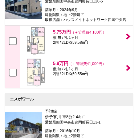
愛媛県四国中央市豊岡町長田120-5
築年月：2024年9月
建物階数：地上2階建て
取扱店舗：ハウスメイトネットワーク四国中央店
5.75万円
（＋管理費4,100円）
敷 無 / 礼 1ヶ月
2
2階 / 2LDK(59.58m
)
5.9万円
（＋管理費41,000円）
敷 無 / 礼 1ヶ月
2
2階 / 2LDK(59.55m
)
エスポワール
予讃線
伊予寒川 車8分2.4キロ
愛媛県四国中央市豊岡町長田13-1
築年月：2016年10月
建物階数：地上2階建て