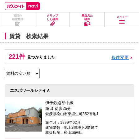
ペ
ペ
こ
こ
こ
ー
ー
こ
こ
こ
ジ
ジ
か
か
か
前回の
クリップ
最近見た
の
内
ら
ら
ら
メニュー
検索物件
した物件
物件
先
を
ヘ
本
フ
頭
移
ッ
文
ッ
に
動
ダ
に
タ
賃貸 検索結果
な
す
情
な
情
り
る
報
り
報
ま
た
に
ま
に
す。
め
な
す。
な
221件
見つかりました
条件変更
の
り
り
リ
ま
ま
ン
す。
す。
ク
で
す。
ヘ
エスポワールシテイＡ
ッ
ダ
情
伊予鉄道郡中線
報
鎌田 徒歩25分
に
愛媛県松山市東垣生町352番地1
移
動
築年月：1999年02月
し
建物階数：地上2階地下0階建て
ま
取扱店舗：松山城南店
す