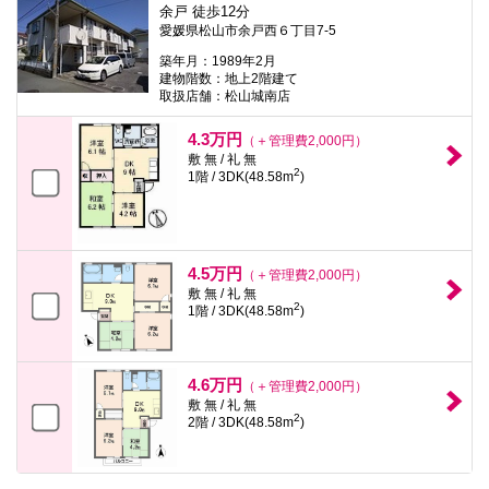
余戸 徒歩12分
愛媛県松山市余戸西６丁目7-5
築年月：1989年2月
建物階数：地上2階建て
取扱店舗：松山城南店
4.3万円
（＋管理費2,000円）
敷 無 / 礼 無
2
1階 / 3DK(48.58m
)
4.5万円
（＋管理費2,000円）
敷 無 / 礼 無
2
1階 / 3DK(48.58m
)
4.6万円
（＋管理費2,000円）
敷 無 / 礼 無
2
2階 / 3DK(48.58m
)