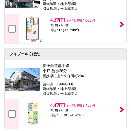
建物階数：地上2階建て
取扱店舗：松山城南店
4.3万円
（＋管理費4,000円）
敷 無 / 礼 無
2
1階 / 1K(37.79m
)
フォブールくぼた
伊予鉄道郡中線
余戸 徒歩26分
愛媛県松山市久保田町204-1
築年月：1994年1月
建物階数：地上2階建て
取扱店舗：松山城南店
4.4万円
（＋管理費3,450円）
敷 無 / 礼 無
2
2階 / 3LDK(59.62m
)