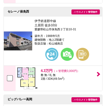
セレーノ保免西
ハウスメイト管理物件
伊予鉄道郡中線
土居田 徒歩10分
愛媛県松山市保免西２丁目10-31
築年月：1988年5月
建物階数：地上2階建て
取扱店舗：松山城南店
4.3万円
（＋管理費3,000円）
敷 無 / 礼 無
2
1階 / 3DK(49.5m
)
ビッグバレー高岡
ハウスメイト管理物件