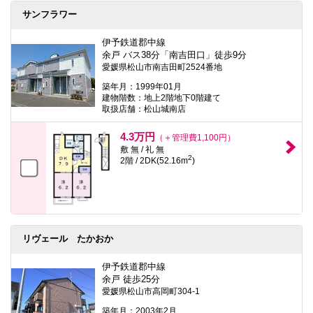
サンフラワー
伊予鉄道郡中線
余戸 バス38分「南吉田口」徒歩9分
愛媛県松山市南吉田町2524番地
築年月：1999年01月
建物階数：地上2階地下0階建て
取扱店舗：松山城南店
4.3万円
（＋管理費1,100円）
敷 無 / 礼 無
2
2階 / 2DK(52.16m
)
リヴェール たかおか
伊予鉄道郡中線
余戸 徒歩25分
愛媛県松山市高岡町304-1
築年月：2003年2月