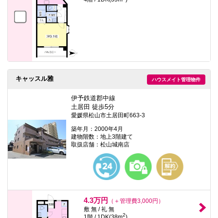
キャッスル雅
ハウスメイト管理物件
伊予鉄道郡中線
土居田 徒歩5分
愛媛県松山市土居田町663-3
築年月：2000年4月
建物階数：地上3階建て
取扱店舗：松山城南店
4.3万円
（＋管理費3,000円）
敷 無 / 礼 無
2
1階 / 1DK(38m
)