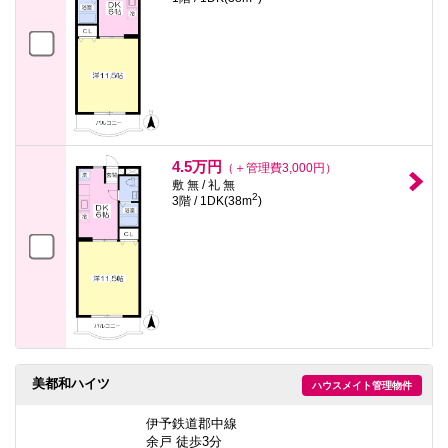
4.5万円
（＋管理費3,000円）
敷 無 / 礼 無
2
3階 / 1DK(38m
)
美都和ハイツ
ハウスメイト管理物件
伊予鉄道郡中線
余戸 徒歩3分