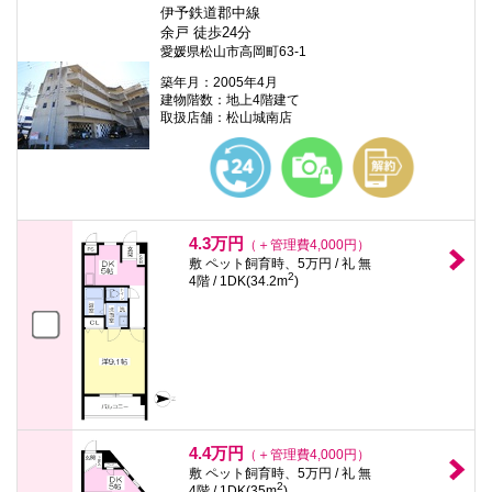
伊予鉄道郡中線
余戸 徒歩24分
愛媛県松山市高岡町63-1
築年月：2005年4月
建物階数：地上4階建て
取扱店舗：松山城南店
4.3万円
（＋管理費4,000円）
敷 ペット飼育時、5万円 / 礼 無
2
4階 / 1DK(34.2m
)
4.4万円
（＋管理費4,000円）
敷 ペット飼育時、5万円 / 礼 無
2
4階 / 1DK(35m
)