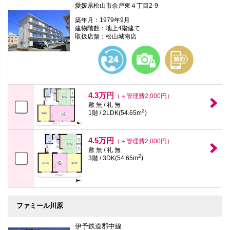
愛媛県松山市余戸東４丁目2-9
築年月：1979年9月
建物階数：地上4階建て
取扱店舗：松山城南店
4.3万円
（＋管理費2,000円）
敷 無 / 礼 無
2
1階 / 2LDK(54.65m
)
4.5万円
（＋管理費2,000円）
敷 無 / 礼 無
2
3階 / 3DK(54.65m
)
ファミール川原
伊予鉄道郡中線