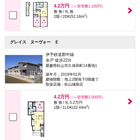
本
4.2万円
（＋管理費1,100円）
文
敷 無 / 礼 無
に
2
2階 / 2DK(52.16m
)
移
動
し
ま
す
グレイス ヌーヴォー Ｅ
フ
ッ
タ
伊予鉄道郡中線
情
余戸 徒歩22分
報
愛媛県松山市久保田町14番地1
に
移
築年月：2018年02月
動
建物階数：地上2階地下0階建て
し
取扱店舗：松山城南店
ま
す
4.2万円
（＋管理費3,500円）
敷 無 / 礼 5.2万円
2
1階 / 1LDK(32.44m
)