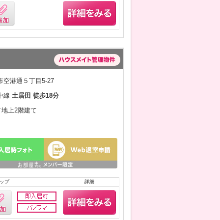
空港通５丁目5-27
中線
土居田 徒歩18分
月／地上2階建て
ップ
詳細