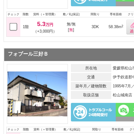
チェック
階数
賃料（＋管理費）
敷／礼[保証]
間取り
専有面積
クリ
5.3
無/無
万円
2
1階
3DK
58.38m
[
無
]
（+3,000円）
フォブール三好Ｂ
所在地
愛媛県松山市
交通
伊予鉄道郡
築年月／建物階数
1995年7
取扱店舗
松山城南店
チェック
階数
賃料（＋管理費）
敷／礼[保証]
間取り
専有面積
ク