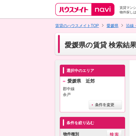
賃貸マン
物件探し
賃貸のハウスメイトTOP
愛媛県
沿線
愛媛県の賃貸 検索結
選択中のエリア
愛媛県 近郊
郡中線
余戸
条件を絞り込む
物件種別