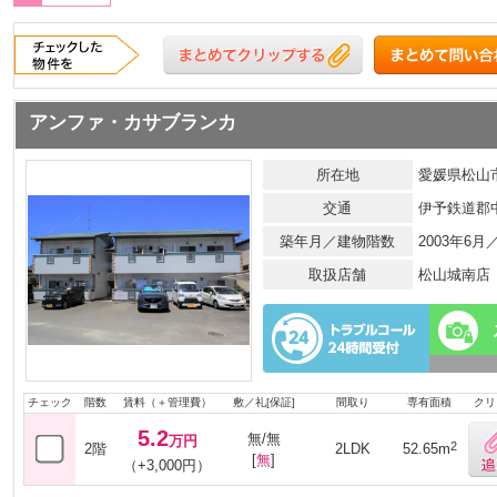
アンファ・カサブランカ
所在地
愛媛県松山市
交通
伊予鉄道郡
築年月／建物階数
2003年6
取扱店舗
松山城南店
チェック
階数
賃料（＋管理費）
敷／礼[保証]
間取り
専有面積
クリ
5.2
無/無
万円
2
2階
2LDK
52.65m
[
無
]
（+3,000円）