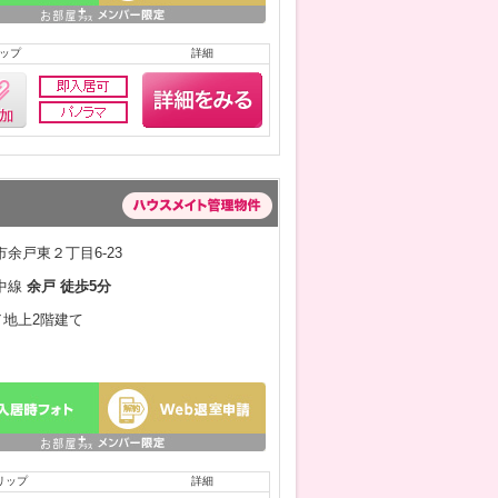
ップ
詳細
余戸東２丁目6-23
中線
余戸 徒歩5分
月／地上2階建て
リップ
詳細