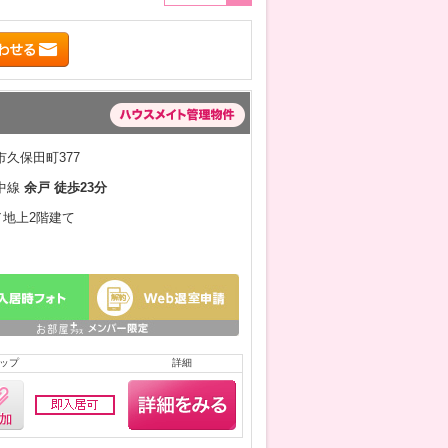
久保田町377
中線
余戸 徒歩23分
月／地上2階建て
ップ
詳細