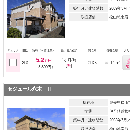
築年月／建物階数
2009年3
取扱店舗
松山城南店
チェック
階数
賃料（＋管理費）
敷／礼[保証]
間取り
専有面積
クリ
5.2
1ヶ月/無
万円
2
2階
2LDK
55.14m
[
無
]
（+3,800円）
セジュール永木 Ⅱ
所在地
愛媛県松山市
交通
伊予鉄道郡
築年月／建物階数
2003年7
取扱店舗
松山城南店