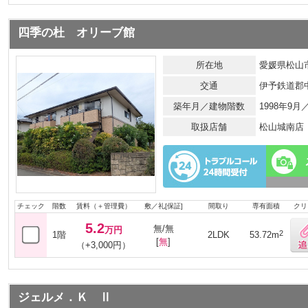
四季の杜 オリーブ館
所在地
愛媛県松山市
交通
伊予鉄道郡
築年月／建物階数
1998年9
取扱店舗
松山城南店
チェック
階数
賃料（＋管理費）
敷／礼[保証]
間取り
専有面積
クリ
5.2
無/無
万円
2
1階
2LDK
53.72m
[
無
]
（+3,000円）
ジェルメ．Ｋ Ⅱ