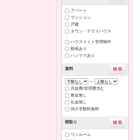
アパート
マンション
戸建
タウン・テラスハウス
ハウスメイト管理物件
動画あり
パノラマあり
賃料
～
共益費/管理費含む
敷金無し
礼金無し
仲介手数料無料
間取り
ワンルーム