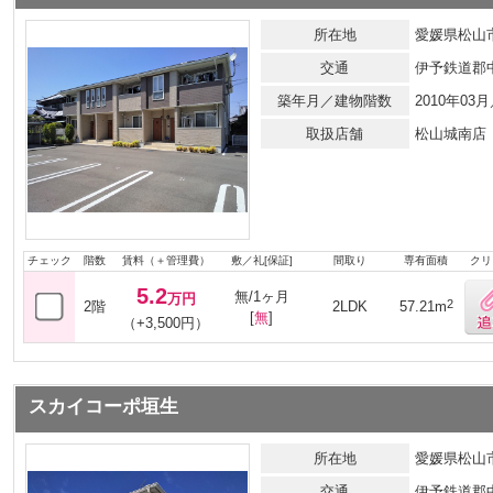
所在地
愛媛県松山市
交通
伊予鉄道郡
築年月／建物階数
2010年0
取扱店舗
松山城南店
チェック
階数
賃料（＋管理費）
敷／礼[保証]
間取り
専有面積
クリ
5.2
無/1ヶ月
万円
2
2階
2LDK
57.21m
[
無
]
（+3,500円）
スカイコーポ垣生
所在地
愛媛県松山市
交通
伊予鉄道郡