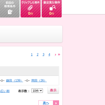
0
0
件
件
1
2
3
4
5
6
7
8
9
10
11
12
13
鎌田（139）
岡田（26）
の広い順
表示数：
次へ