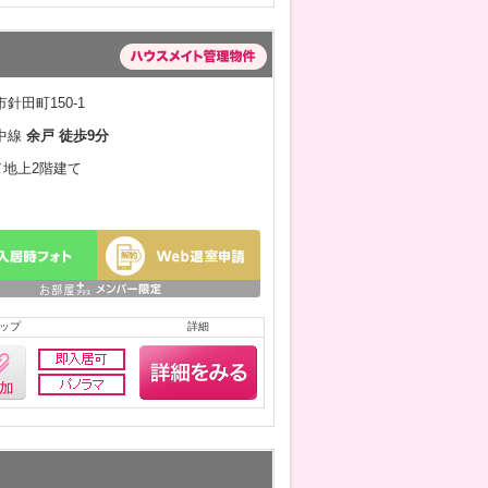
針田町150-1
中線
余戸 徒歩9分
月／地上2階建て
ップ
詳細