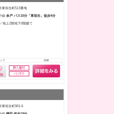
東垣生町513番地
中線
余戸 バス10分「東垣生」徒歩4分
3月／地上2階地下0階建て
ップ
詳細
東垣生町901-6
中線
鎌田 徒歩19分