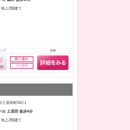
月／地上2階建て
ップ
詳細
土居田町562-1
中線
土居田 徒歩4分
月／地上2階建て