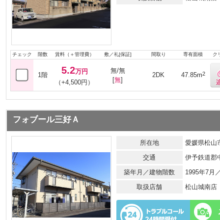
チェック
階数
賃料（＋管理費）
敷／礼[保証]
間取り
専有面積
ク
5.2
無/無
万円
2
1階
2DK
47.85m
[
無
]
（+4,500円）
フォブール三好Ａ
所在地
愛媛県松山市
交通
伊予鉄道郡
築年月／建物階数
1995年7
取扱店舗
松山城南店