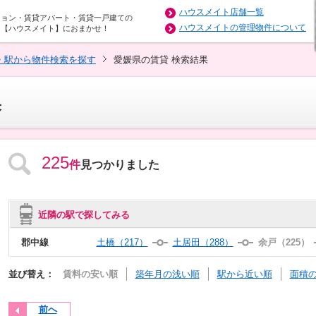
ハウスメイト店舗一覧
ション・賃貸アパート・賃貸一戸建ての
ハウスメイトの管理物件について
は【ハウスメイト】におまかせ！
・駅から物件検索を探す
愛媛県の賃貸 検索結果
果
225
件
見つかりました
近隣の駅で探してみる
郡中線
土橋（217）
土居田（288）
余戸（225）
並び替え：
賃料の安い順
築年月の浅い順
駅から近い順
面積
前へ