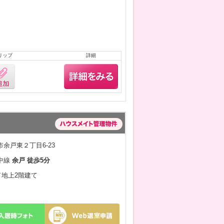
リップ
詳細
余戸東２丁目6-23
中線
余戸 徒歩5分
月／地上2階建て