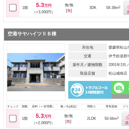
5.3
無/無
万円
2
1階
3DK
58.38m
[
無
]
（+3,000円）
空港サヤハイツⅡＢ棟
所在地
愛媛県松山市
交通
伊予鉄道郡
築年月／建物階数
2001年3
取扱店舗
松山城南店
チェック
階数
賃料（＋管理費）
敷／礼[保証]
間取り
専有面積
クリ
5.3
無/無
万円
2
1階
2LDK
50.66m
[
無
]
（+2,000円）