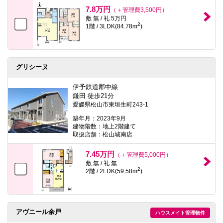
本
7.8万円
（＋管理費3,500円）
文
敷 無 / 礼 5万円
に
2
1階 / 3LDK(84.78m
)
移
動
し
ま
す
グリシーヌ
フ
ッ
タ
伊予鉄道郡中線
情
鎌田 徒歩21分
報
愛媛県松山市東垣生町243-1
に
移
築年月：2023年9月
動
建物階数：地上2階建て
し
取扱店舗：松山城南店
ま
す
7.45万円
（＋管理費5,000円）
敷 無 / 礼 無
2
2階 / 2LDK(59.58m
)
アヴニール余戸
ハウスメイト管理物件