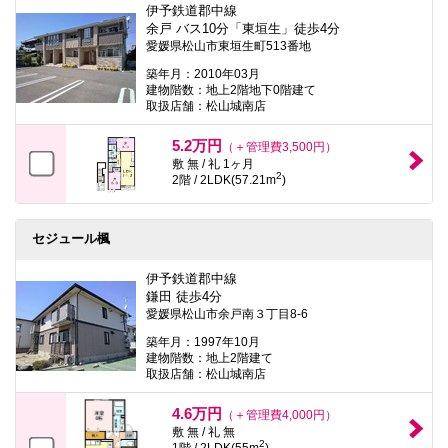
伊予鉄道郡中線
余戸 バス10分「東垣生」徒歩4分
愛媛県松山市東垣生町513番地
築年月：2010年03月
建物階数：地上2階地下0階建て
取扱店舗：松山城南店
5.2万円
（＋管理費3,500円）
敷 無 / 礼 1ヶ月
2
2階 / 2LDK(57.21m
)
セジュール楓
伊予鉄道郡中線
鎌田 徒歩4分
愛媛県松山市余戸南３丁目8-6
築年月：1997年10月
建物階数：地上2階建て
取扱店舗：松山城南店
4.6万円
（＋管理費4,000円）
敷 無 / 礼 無
2
1階 / 2LDK(55m
)