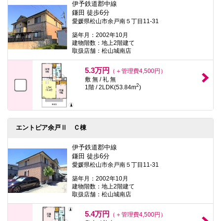
伊予鉄道郡中線
鎌田 徒歩6分
愛媛県松山市余戸南５丁目11-31
築年月：2002年10月
建物階数：地上2階建て
取扱店舗：松山城南店
5.3万円
（＋管理費4,500円）
敷 無 / 礼 無
2
1階 / 2LDK(53.84m
)
エントピア余戸Ⅱ Ｃ棟
伊予鉄道郡中線
鎌田 徒歩6分
愛媛県松山市余戸南５丁目11-31
築年月：2002年10月
建物階数：地上2階建て
取扱店舗：松山城南店
5.4万円
（＋管理費4,500円）