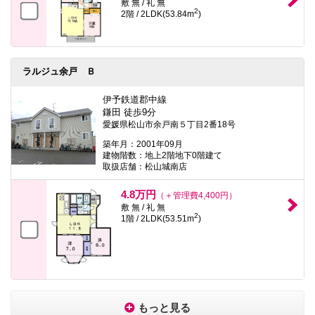
敷 無 / 礼 無
2
2階 / 2LDK(53.84m
)
ラルジュ余戸 Ｂ
伊予鉄道郡中線
鎌田 徒歩9分
愛媛県松山市余戸南５丁目2番18号
築年月：2001年09月
建物階数：地上2階地下0階建て
取扱店舗：松山城南店
4.8万円
（＋管理費4,400円）
敷 無 / 礼 無
2
1階 / 2LDK(53.51m
)
もっと見る