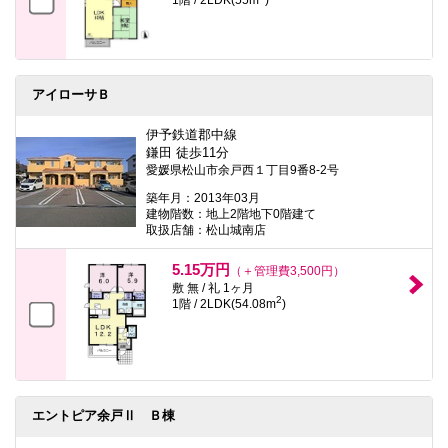
アイローサＢ
伊予鉄道郡中線
鎌田 徒歩11分
愛媛県松山市余戸西１丁目9番8-2号
築年月：2013年03月
建物階数：地上2階地下0階建て
取扱店舗：松山城南店
5.15万円
（＋管理費3,500円）
敷 無 / 礼 1ヶ月
2
1階 / 2LDK(54.08m
)
エントピア余戸Ⅱ Ｂ棟