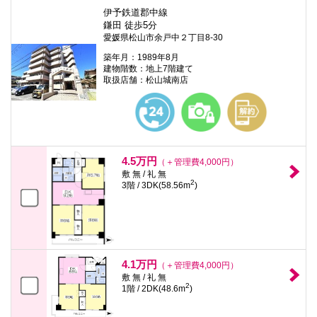
伊予鉄道郡中線
鎌田 徒歩5分
愛媛県松山市余戸中２丁目8-30
築年月：1989年8月
建物階数：地上7階建て
取扱店舗：松山城南店
4.5万円
（＋管理費4,000円）
敷 無 / 礼 無
2
3階 / 3DK(58.56m
)
4.1万円
（＋管理費4,000円）
敷 無 / 礼 無
2
1階 / 2DK(48.6m
)