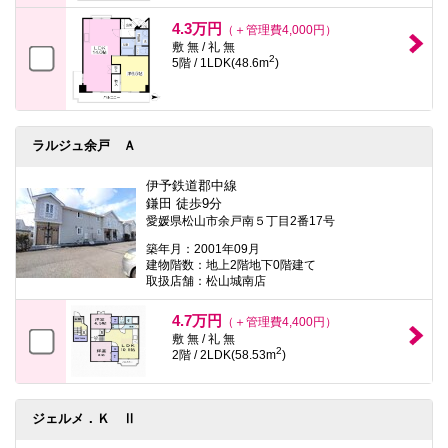
4.3万円
（＋管理費4,000円）
敷 無 / 礼 無
2
5階 / 1LDK(48.6m
)
ラルジュ余戸 Ａ
伊予鉄道郡中線
鎌田 徒歩9分
愛媛県松山市余戸南５丁目2番17号
築年月：2001年09月
建物階数：地上2階地下0階建て
取扱店舗：松山城南店
4.7万円
（＋管理費4,400円）
敷 無 / 礼 無
2
2階 / 2LDK(58.53m
)
ジェルメ．Ｋ Ⅱ