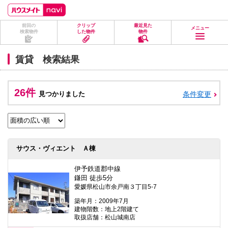
ペ
ペ
こ
こ
こ
ー
ー
こ
こ
こ
ジ
ジ
か
か
か
前回の
クリップ
最近見た
の
内
ら
ら
ら
メニュー
検索物件
した物件
物件
先
を
ヘ
本
フ
頭
移
ッ
文
ッ
に
動
ダ
に
タ
賃貸 検索結果
な
す
情
な
情
り
る
報
り
報
ま
た
に
ま
に
す。
め
な
す。
な
26件
見つかりました
条件変更
の
り
り
リ
ま
ま
ン
す。
す。
ク
で
す。
ヘ
サウス・ヴィエント Ａ棟
ッ
ダ
情
伊予鉄道郡中線
報
鎌田 徒歩5分
に
愛媛県松山市余戸南３丁目5-7
移
動
築年月：2009年7月
し
建物階数：地上2階建て
ま
取扱店舗：松山城南店
す