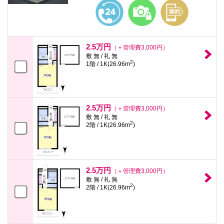
本
文
に
移
動
し
2.5万円
（＋管理費3,000円）
ま
敷 無 / 礼 無
す
2
1階 / 1K(26.96m
)
フ
ッ
タ
情
報
2.5万円
に
（＋管理費3,000円）
移
敷 無 / 礼 無
2
動
2階 / 1K(26.96m
)
し
ま
す
2.5万円
（＋管理費3,000円）
敷 無 / 礼 無
2
2階 / 1K(26.96m
)