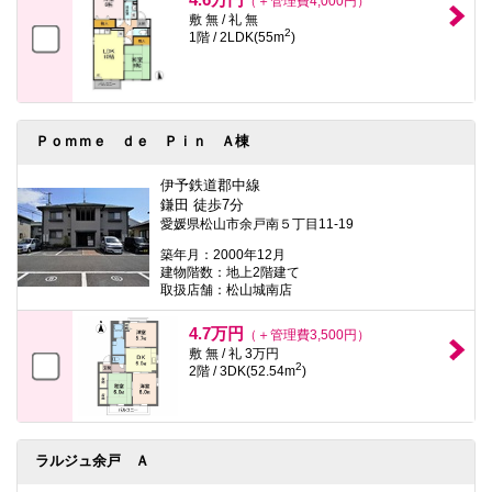
（＋管理費4,000円）
敷 無 / 礼 無
2
1階 / 2LDK(55m
)
Ｐｏｍｍｅ ｄｅ Ｐｉｎ Ａ棟
伊予鉄道郡中線
鎌田 徒歩7分
愛媛県松山市余戸南５丁目11-19
築年月：2000年12月
建物階数：地上2階建て
取扱店舗：松山城南店
4.7万円
（＋管理費3,500円）
敷 無 / 礼 3万円
2
2階 / 3DK(52.54m
)
ラルジュ余戸 Ａ