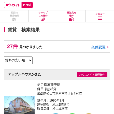
ペ
ペ
こ
こ
こ
ー
ー
こ
こ
こ
ジ
ジ
か
か
か
前回の
クリップ
最近見た
の
内
ら
ら
ら
メニュー
検索物件
した物件
物件
先
を
ヘ
本
フ
頭
移
ッ
文
ッ
に
動
ダ
に
タ
賃貸 検索結果
な
す
情
な
情
り
る
報
り
報
ま
た
に
ま
に
す。
め
な
す。
な
27件
見つかりました
条件変更
の
り
り
リ
ま
ま
ン
す。
す。
ク
で
す。
ヘ
アップルハウスかまた
ハウスメイト管理物件
ッ
ダ
情
伊予鉄道郡中線
報
鎌田 徒歩5分
に
愛媛県松山市余戸南５丁目12-22
移
動
築年月：1990年3月
し
建物階数：地上2階建て
ま
取扱店舗：松山城南店
す