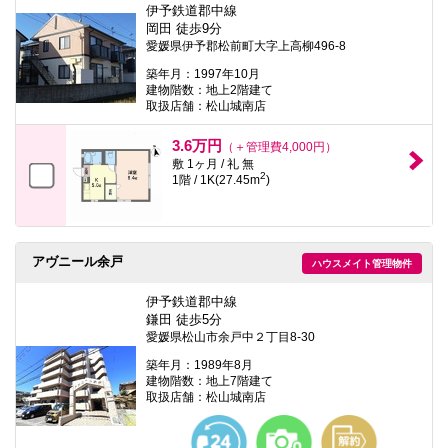
伊予鉄道郡中線
岡田 徒歩9分
愛媛県伊予郡松前町大字上高柳496-8
築年月：1997年10月
建物階数：地上2階建て
取扱店舗：松山城南店
3.6万円
（＋管理費4,000円）
敷 1ヶ月 / 礼 無
2
1階 / 1K(27.45m
)
アヴニール余戸
ハウスメイト管理物件
伊予鉄道郡中線
鎌田 徒歩5分
愛媛県松山市余戸中２丁目8-30
築年月：1989年8月
建物階数：地上7階建て
取扱店舗：松山城南店