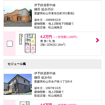
伊予鉄道郡中線
鎌田 徒歩25分
愛媛県松山市東垣生町352番地1
築年月：1999年02月
建物階数：地上2階地下0階建て
取扱店舗：松山城南店
4.2万円
（＋管理費1,100円）
敷 無 / 礼 無
2
2階 / 2DK(52.16m
)
セジュール楓
伊予鉄道郡中線
鎌田 徒歩4分
愛媛県松山市余戸南３丁目8-6
築年月：1997年10月
建物階数：地上2階建て
取扱店舗：松山城南店
4.6万円