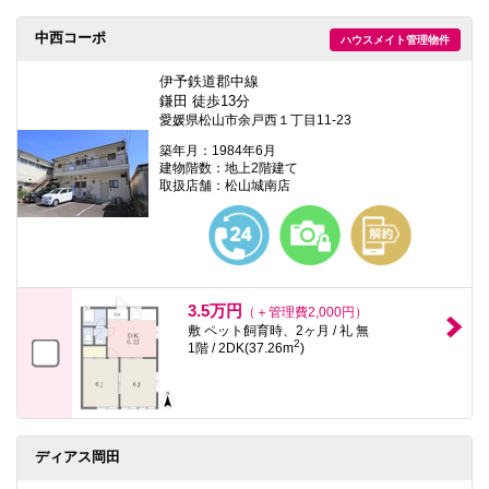
中西コーポ
ハウスメイト管理物件
伊予鉄道郡中線
鎌田 徒歩13分
愛媛県松山市余戸西１丁目11-23
築年月：1984年6月
建物階数：地上2階建て
取扱店舗：松山城南店
3.5万円
（＋管理費2,000円）
敷 ペット飼育時、2ヶ月 / 礼 無
2
1階 / 2DK(37.26m
)
ディアス岡田