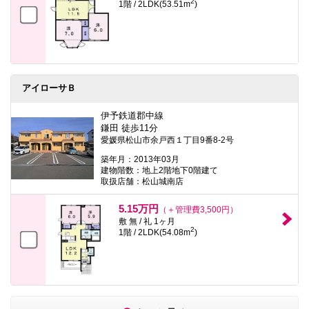
2
1階 / 2LDK(53.51m
)
アイローサＢ
伊予鉄道郡中線
鎌田 徒歩11分
愛媛県松山市余戸西１丁目9番8-2号
築年月：2013年03月
建物階数：地上2階地下0階建て
取扱店舗：松山城南店
5.15万円
（＋管理費3,500円）
敷 無 / 礼 1ヶ月
2
1階 / 2LDK(54.08m
)