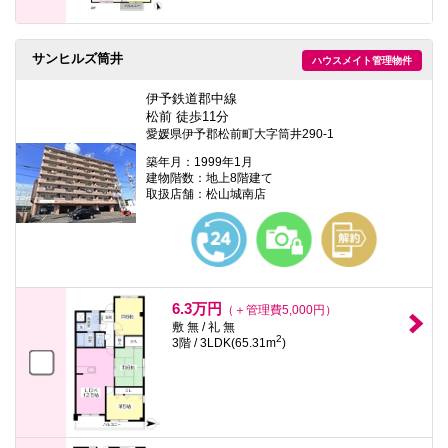
サンヒルズ筒井
ハウスメイト管理物件
伊予鉄道郡中線
松前 徒歩11分
愛媛県伊予郡松前町大字筒井290-1
築年月：1999年1月
建物階数：地上8階建て
取扱店舗：松山城南店
6.3万円
（＋管理費5,000円）
敷 無 / 礼 無
2
3階 / 3LDK(65.31m
)