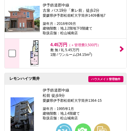
伊予鉄道郡中線
古泉 バス19分「東レ前」徒歩2分
愛媛県伊予郡松前町大字筒井1409番地7
築年月：2016年09月
建物階数：地上2階地下0階建て
取扱店舗：松山城南店
4.45万円
（＋管理費3,500円）
敷 無 / 礼 5.45万円
2
1階 / ワンルーム(34.15m
)
レモンハイツ筒井
ハウスメイト管理物件
伊予鉄道郡中線
松前 徒歩9分
愛媛県伊予郡松前町大字筒井1364-15
築年月：1995年1月
建物階数：地上4階建て
取扱店舗：松山城南店