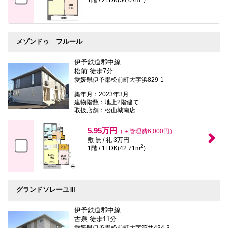
メゾンドゥ フルール
伊予鉄道郡中線
松前 徒歩7分
愛媛県伊予郡松前町大字浜829-1
築年月：2023年3月
建物階数：地上2階建て
取扱店舗：松山城南店
5.95万円
（＋管理費6,000円）
敷 無 / 礼 3万円
2
1階 / 1LDK(42.71m
)
グランドソレーユⅢ
伊予鉄道郡中線
古泉 徒歩11分
愛媛県伊予郡松前町大字筒井434-3