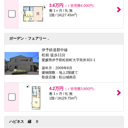
本
3.6万円
（＋管理費4,000円）
文
敷 1ヶ月 / 礼 無
に
2
1階 / 1K(27.45m
)
移
動
し
ま
す
ガーデン・フェアリー．
フ
ッ
タ
伊予鉄道郡中線
情
松前 徒歩11分
報
愛媛県伊予郡松前町大字筒井302-1
に
移
築年月：2009年8月
動
建物階数：地上2階建て
し
取扱店舗：松山城南店
ま
す
4.2万円
（＋管理費3,800円）
敷 1ヶ月 / 礼 無
2
1階 / 1K(29.75m
)
ハピネス 縁 Ⅱ