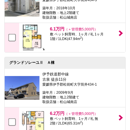
築年月：2018年10月
建物階数：地上2階建て
取扱店舗：松山城南店
6.1万円
（＋管理費5,000円）
敷 ペット飼育時、1ヶ月 / 礼 1ヶ月
2
1階 / 1LDK(47.94m
)
グランドソレーユⅡ Ａ棟
伊予鉄道郡中線
古泉 徒歩11分
愛媛県伊予郡松前町大字筒井434-1
築年月：2009年9月
建物階数：地上2階建て
取扱店舗：松山城南店
6.2万円
（＋管理費5,000円）
敷 ペット飼育時、1ヶ月 / 礼 無
2
2階 / 2LDK(65.31m
)