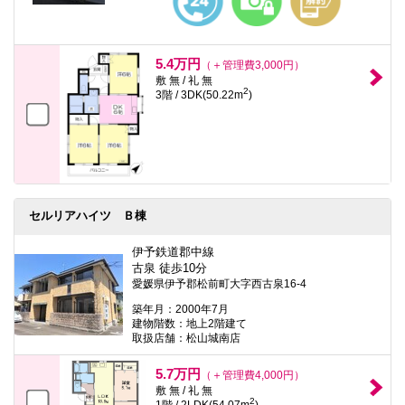
5.4万円
（＋管理費3,000円）
敷 無 / 礼 無
2
3階 / 3DK(50.22m
)
セルリアハイツ Ｂ棟
伊予鉄道郡中線
古泉 徒歩10分
愛媛県伊予郡松前町大字西古泉16-4
築年月：2000年7月
建物階数：地上2階建て
取扱店舗：松山城南店
5.7万円
（＋管理費4,000円）
敷 無 / 礼 無
2
1階 / 2LDK(54.07m
)