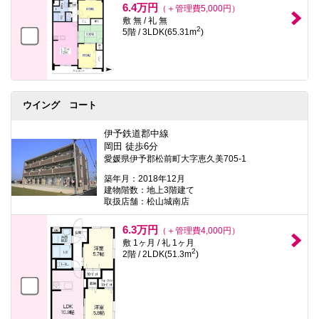
6.4万円
（＋管理費5,000円）
敷 無 / 礼 無
2
5階 / 3LDK(65.31m
)
ウイング コート
伊予鉄道郡中線
岡田 徒歩6分
愛媛県伊予郡松前町大字恵久美705-1
築年月：2018年12月
建物階数：地上3階建て
取扱店舗：松山城南店
6.3万円
（＋管理費4,000円）
敷 1ヶ月 / 礼 1ヶ月
2
2階 / 2LDK(51.3m
)