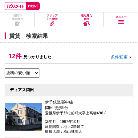
ペ
ペ
こ
こ
こ
ー
ー
こ
こ
こ
ジ
ジ
か
か
か
前回の
クリップ
最近見た
の
内
ら
ら
ら
メニュー
検索物件
した物件
物件
先
を
ヘ
本
フ
頭
移
ッ
文
ッ
に
動
ダ
に
タ
賃貸 検索結果
な
す
情
な
情
り
る
報
り
報
ま
た
に
ま
に
す。
め
な
す。
な
12件
見つかりました
条件変更
の
り
り
リ
ま
ま
ン
す。
す。
ク
で
す。
ヘ
ディアス岡田
ッ
ダ
情
伊予鉄道郡中線
報
岡田 徒歩9分
に
愛媛県伊予郡松前町大字上高柳496-8
移
動
築年月：1997年10月
し
建物階数：地上2階建て
ま
取扱店舗：松山城南店
す