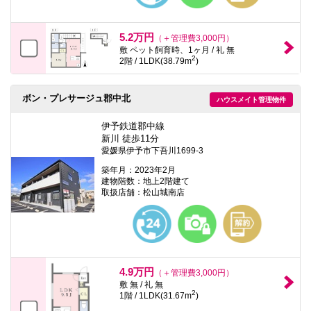
5.2万円
（＋管理費3,000円）
敷 ペット飼育時、1ヶ月 / 礼 無
2
2階 / 1LDK(38.79m
)
ボン・プレサージュ郡中北
ハウスメイト管理物件
伊予鉄道郡中線
新川 徒歩11分
愛媛県伊予市下吾川1699-3
築年月：2023年2月
建物階数：地上2階建て
取扱店舗：松山城南店
4.9万円
（＋管理費3,000円）
敷 無 / 礼 無
2
1階 / 1LDK(31.67m
)