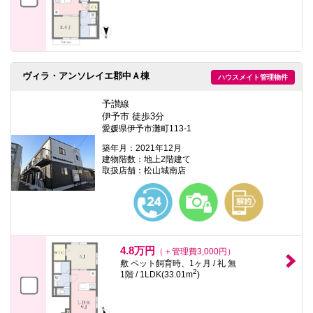
ヴィラ・アンソレイエ郡中Ａ棟
ハウスメイト管理物件
予讃線
伊予市 徒歩3分
愛媛県伊予市灘町113-1
築年月：2021年12月
建物階数：地上2階建て
取扱店舗：松山城南店
4.8万円
（＋管理費3,000円）
敷 ペット飼育時、1ヶ月 / 礼 無
2
1階 / 1LDK(33.01m
)