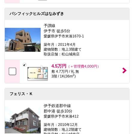
パシフィックヒルズはなみずき
予讃線
伊予市 徒歩5分
愛媛県伊予市米湊1670-1
築年月：2011年4月
建物階数：地上3階建て
取扱店舗：松山城南店
4.5万円
（＋管理費4,000円）
敷 4.7万円 / 礼 無
2
3階 / 1K(36m
)
フェリス・Ｋ
伊予鉄道郡中線
郡中港 徒歩10分
愛媛県伊予市米湊412
築年月：2010年12月
建物階数：地上2階建て