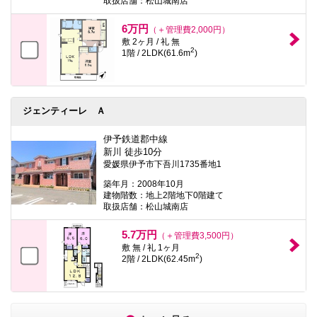
取扱店舗：松山城南店
6万円
（＋管理費2,000円）
敷 2ヶ月 / 礼 無
2
1階 / 2LDK(61.6m
)
ジェンティーレ Ａ
伊予鉄道郡中線
新川 徒歩10分
愛媛県伊予市下吾川1735番地1
築年月：2008年10月
建物階数：地上2階地下0階建て
取扱店舗：松山城南店
5.7万円
（＋管理費3,500円）
敷 無 / 礼 1ヶ月
2
2階 / 2LDK(62.45m
)