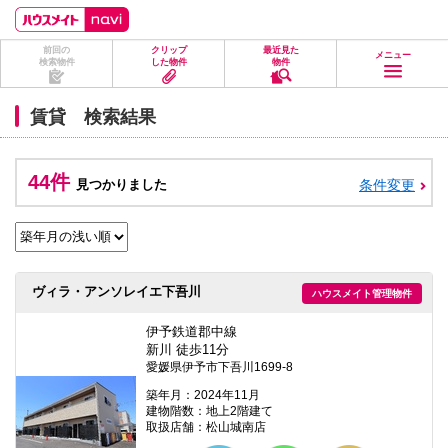
ペ
ペ
こ
こ
こ
ー
ー
こ
こ
こ
ジ
ジ
か
か
か
前回の
クリップ
最近見た
の
内
ら
ら
ら
メニュー
検索物件
した物件
物件
先
を
ヘ
本
フ
頭
移
ッ
文
ッ
に
動
ダ
に
タ
賃貸 検索結果
な
す
情
な
情
り
る
報
り
報
ま
た
に
ま
に
す。
め
な
す。
な
44件
見つかりました
条件変更
の
り
り
リ
ま
ま
ン
す。
す。
ク
で
す。
ヘ
ヴィラ・アンソレイエ下吾川
ハウスメイト管理物件
ッ
ダ
情
伊予鉄道郡中線
報
新川 徒歩11分
に
愛媛県伊予市下吾川1699-8
移
動
築年月：2024年11月
し
建物階数：地上2階建て
ま
取扱店舗：松山城南店
す