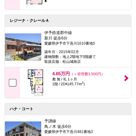
レジーナ・クレールＡ
伊予鉄道郡中線
新川 徒歩6分
愛媛県伊予市下吾川1610番地5
築年月：2015年02月
建物階数：地上2階地下0階建て
取扱店舗：松山城南店
4.65万円
（＋管理費3,500円）
敷 無 / 礼 1ヶ月
2
1階 / 2DK(45.77m
)
ハナ・コート
予讃線
鳥ノ木 徒歩6分
愛媛県伊予市下吾川481番地3