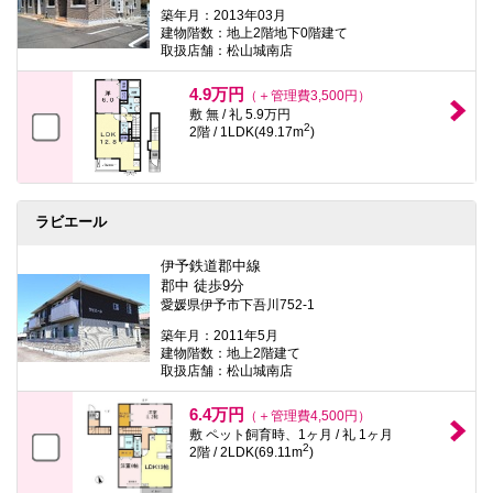
築年月：2013年03月
建物階数：地上2階地下0階建て
取扱店舗：松山城南店
4.9万円
（＋管理費3,500円）
敷 無 / 礼 5.9万円
2
2階 / 1LDK(49.17m
)
ラビエール
伊予鉄道郡中線
郡中 徒歩9分
愛媛県伊予市下吾川752-1
築年月：2011年5月
建物階数：地上2階建て
取扱店舗：松山城南店
6.4万円
（＋管理費4,500円）
敷 ペット飼育時、1ヶ月 / 礼 1ヶ月
2
2階 / 2LDK(69.11m
)