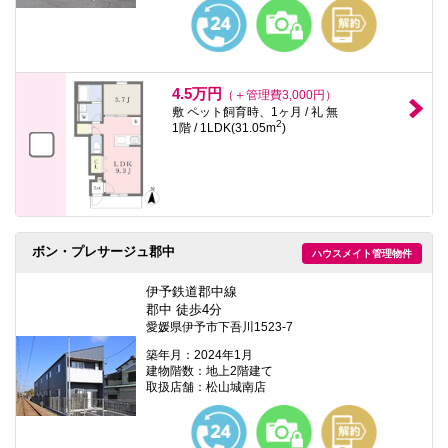
本
文
に
移
動
し
4.5万円
（＋管理費3,000円）
ま
敷 ペット飼育時、1ヶ月 / 礼 無
す
2
1階 / 1LDK(31.05m
)
フ
ッ
タ
情
報
に
移
動
ボン・プレサージュ郡中
ハウスメイト管理物件
し
ま
伊予鉄道郡中線
す
郡中 徒歩4分
愛媛県伊予市下吾川1523-7
築年月：2024年1月
建物階数：地上2階建て
取扱店舗：松山城南店