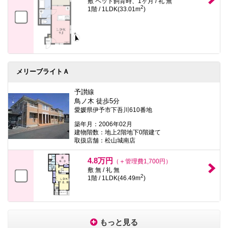
敷 ペット飼育時、1ヶ月 / 礼 無
2
1階 / 1LDK(33.01m
)
メリーブライトＡ
予讃線
鳥ノ木 徒歩5分
愛媛県伊予市下吾川610番地
築年月：2006年02月
建物階数：地上2階地下0階建て
取扱店舗：松山城南店
4.8万円
（＋管理費1,700円）
敷 無 / 礼 無
2
1階 / 1LDK(46.49m
)
もっと見る