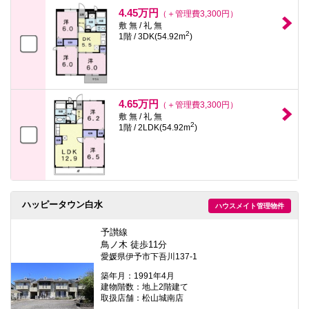
本
4.45万円
（＋管理費3,300円）
文
敷 無 / 礼 無
に
2
1階 / 3DK(54.92m
)
移
動
し
ま
す
フ
4.65万円
（＋管理費3,300円）
ッ
タ
敷 無 / 礼 無
2
情
1階 / 2LDK(54.92m
)
報
に
移
動
し
ま
ハッピータウン白水
す
ハウスメイト管理物件
予讃線
鳥ノ木 徒歩11分
愛媛県伊予市下吾川137-1
築年月：1991年4月
建物階数：地上2階建て
取扱店舗：松山城南店