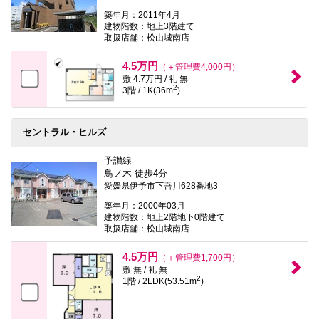
築年月：2011年4月
建物階数：地上3階建て
取扱店舗：松山城南店
4.5万円
（＋管理費4,000円）
敷 4.7万円 / 礼 無
2
3階 / 1K(36m
)
セントラル・ヒルズ
予讃線
鳥ノ木 徒歩4分
愛媛県伊予市下吾川628番地3
築年月：2000年03月
建物階数：地上2階地下0階建て
取扱店舗：松山城南店
4.5万円
（＋管理費1,700円）
敷 無 / 礼 無
2
1階 / 2LDK(53.51m
)