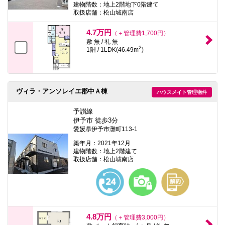
建物階数：地上2階地下0階建て
取扱店舗：松山城南店
4.7万円
（＋管理費1,700円）
敷 無 / 礼 無
2
1階 / 1LDK(46.49m
)
ヴィラ・アンソレイエ郡中Ａ棟
ハウスメイト管理物件
予讃線
伊予市 徒歩3分
愛媛県伊予市灘町113-1
築年月：2021年12月
建物階数：地上2階建て
取扱店舗：松山城南店
4.8万円
（＋管理費3,000円）