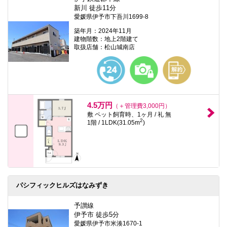
新川 徒歩11分
愛媛県伊予市下吾川1699-8
築年月：2024年11月
建物階数：地上2階建て
取扱店舗：松山城南店
4.5万円
（＋管理費3,000円）
敷 ペット飼育時、1ヶ月 / 礼 無
2
1階 / 1LDK(31.05m
)
パシフィックヒルズはなみずき
予讃線
伊予市 徒歩5分
愛媛県伊予市米湊1670-1