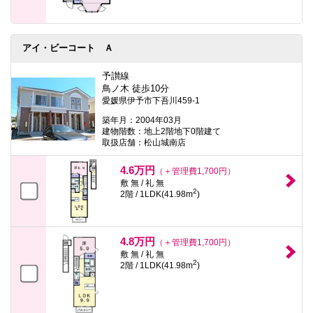
アイ・ビーコート Ａ
予讃線
鳥ノ木 徒歩10分
愛媛県伊予市下吾川459-1
築年月：2004年03月
建物階数：地上2階地下0階建て
取扱店舗：松山城南店
4.6万円
（＋管理費1,700円）
敷 無 / 礼 無
2
2階 / 1LDK(41.98m
)
4.8万円
（＋管理費1,700円）
敷 無 / 礼 無
2
2階 / 1LDK(41.98m
)