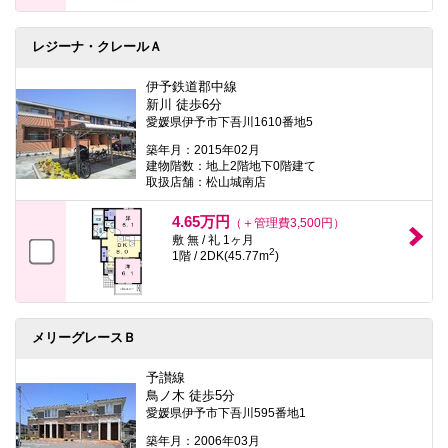
レジーナ・クレールＡ
伊予鉄道郡中線
新川 徒歩6分
愛媛県伊予市下吾川1610番地5
築年月：2015年02月
建物階数：地上2階地下0階建て
取扱店舗：松山城南店
4.65万円
（＋管理費3,500円）
敷 無 / 礼 1ヶ月
2
1階 / 2DK(45.77m
)
メリーグレースＢ
予讃線
鳥ノ木 徒歩5分
愛媛県伊予市下吾川595番地1
築年月：2006年03月