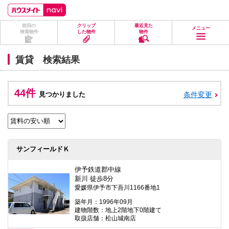
ペ
ペ
こ
こ
こ
ー
ー
こ
こ
こ
ジ
ジ
か
か
か
前回の
クリップ
最近見た
の
内
ら
ら
ら
メニュー
検索物件
した物件
物件
先
を
ヘ
本
フ
頭
移
ッ
文
ッ
に
動
ダ
に
タ
賃貸 検索結果
な
す
情
な
情
り
る
報
り
報
ま
た
に
ま
に
す。
め
な
す。
な
44件
見つかりました
条件変更
の
り
り
リ
ま
ま
ン
す。
す。
ク
で
す。
ヘ
サンフィールドＫ
ッ
ダ
情
伊予鉄道郡中線
報
新川 徒歩8分
に
愛媛県伊予市下吾川1166番地1
移
動
築年月：1996年09月
し
建物階数：地上2階地下0階建て
ま
取扱店舗：松山城南店
す