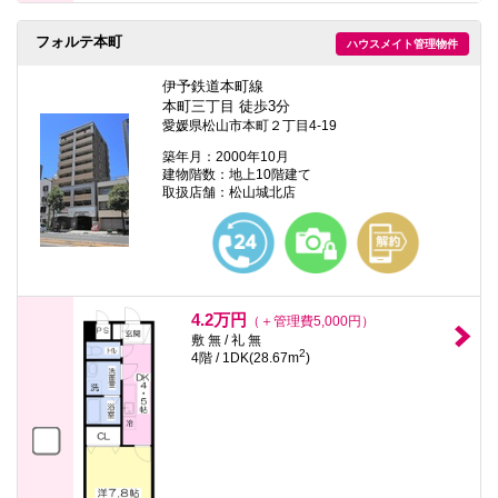
フォルテ本町
ハウスメイト管理物件
伊予鉄道本町線
本町三丁目 徒歩3分
愛媛県松山市本町２丁目4-19
築年月：2000年10月
建物階数：地上10階建て
取扱店舗：松山城北店
4.2万円
（＋管理費5,000円）
敷 無 / 礼 無
2
4階 / 1DK(28.67m
)