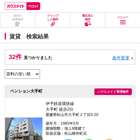
ペ
ペ
こ
こ
こ
ー
ー
こ
こ
こ
ジ
ジ
か
か
か
前回の
クリップ
最近見た
の
内
ら
ら
ら
メニュー
検索物件
した物件
物件
先
を
ヘ
本
フ
頭
移
ッ
文
ッ
に
動
ダ
に
タ
賃貸 検索結果
な
す
情
な
情
り
る
報
り
報
ま
た
に
ま
に
す。
め
な
す。
な
32件
見つかりました
条件変更
の
り
り
リ
ま
ま
ン
す。
す。
ク
で
す。
ヘ
ペンション大手町
ハウスメイト管理物件
ッ
ダ
情
伊予鉄道環状線
報
大手町 徒歩2分
に
愛媛県松山市大手町２丁目5-20
移
動
築年月：1985年5月
し
建物階数：地上6階建て
ま
取扱店舗：松山柳井町店
す