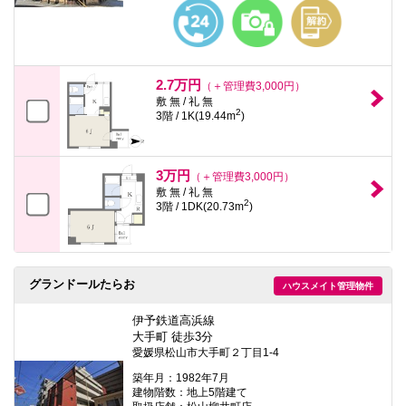
本
文
に
移
動
し
2.7万円
（＋管理費3,000円）
ま
敷 無 / 礼 無
す
2
3階 / 1K(19.44m
)
フ
ッ
タ
情
3万円
（＋管理費3,000円）
報
敷 無 / 礼 無
に
2
3階 / 1DK(20.73m
)
移
動
し
ま
す
グランドールたらお
ハウスメイト管理物件
伊予鉄道高浜線
大手町 徒歩3分
愛媛県松山市大手町２丁目1-4
築年月：1982年7月
建物階数：地上5階建て