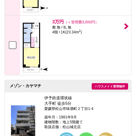
3万円
（＋管理費3,000円）
敷 無 / 礼 無
2
4階 / 1K(23.34m
)
メゾン・カヤマチ
ハウスメイト管理物件
伊予鉄道環状線
大手町 徒歩5分
愛媛県松山市味酒町２丁目1-4
築年月：1981年9月
建物階数：地上5階建て
取扱店舗：松山城北店