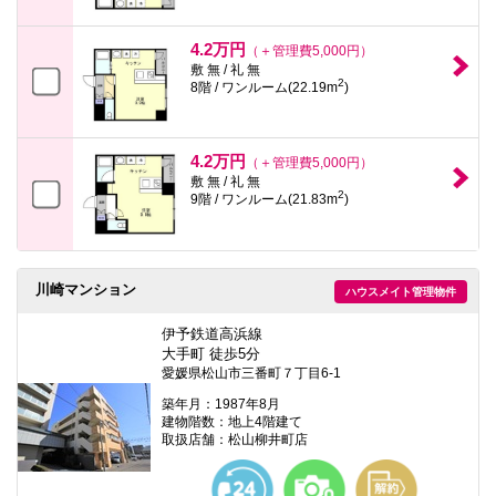
4.2万円
（＋管理費5,000円）
敷 無 / 礼 無
2
8階 / ワンルーム(22.19m
)
4.2万円
（＋管理費5,000円）
敷 無 / 礼 無
2
9階 / ワンルーム(21.83m
)
川崎マンション
ハウスメイト管理物件
伊予鉄道高浜線
大手町 徒歩5分
愛媛県松山市三番町７丁目6-1
築年月：1987年8月
建物階数：地上4階建て
取扱店舗：松山柳井町店