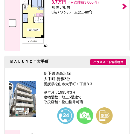
3.7万円
（＋管理費3,000円）
敷 無 / 礼 無
2
3階 / ワンルーム(21.4m
)
ＢＡＬＵＹＯＴ大手町
ハウスメイト管理物件
伊予鉄道高浜線
大手町 徒歩3分
愛媛県松山市大手町１丁目8-3
築年月：1995年3月
建物階数：地上5階建て
取扱店舗：松山柳井町店