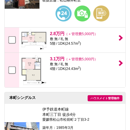
取扱店舗：松山柳井町店
2.8万円
（＋管理費5,000円）
敷 無 / 礼 無
2
5階 / 1DK(24.57m
)
3.1万円
（＋管理費5,000円）
敷 無 / 礼 無
2
4階 / 1DK(24.43m
)
本町シングルス
ハウスメイト管理物件
伊予鉄道本町線
本町三丁目 徒歩4分
愛媛県松山市松前町２丁目3-2
築年月：1985年3月