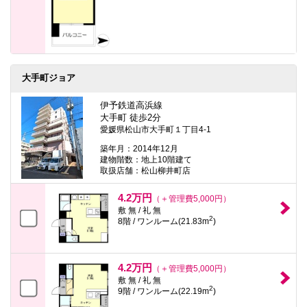
大手町ジョア
伊予鉄道高浜線
大手町 徒歩2分
愛媛県松山市大手町１丁目4-1
築年月：2014年12月
建物階数：地上10階建て
取扱店舗：松山柳井町店
4.2万円
（＋管理費5,000円）
敷 無 / 礼 無
2
8階 / ワンルーム(21.83m
)
4.2万円
（＋管理費5,000円）
敷 無 / 礼 無
2
9階 / ワンルーム(22.19m
)