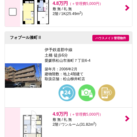
4.8万円
（＋管理費5,000円）
敷 無 / 礼 無
2
2階 / 1K(25.49m
)
フォブール湊町Ⅱ
ハウスメイト管理物件
伊予鉄道郡中線
土橋 徒歩6分
愛媛県松山市湊町７丁目6-4
築年月：2006年2月
建物階数：地上4階建て
取扱店舗：松山柳井町店
4.9万円
（＋管理費5,000円）
敷 無 / 礼 無
2
2階 / ワンルーム(31.82m
)