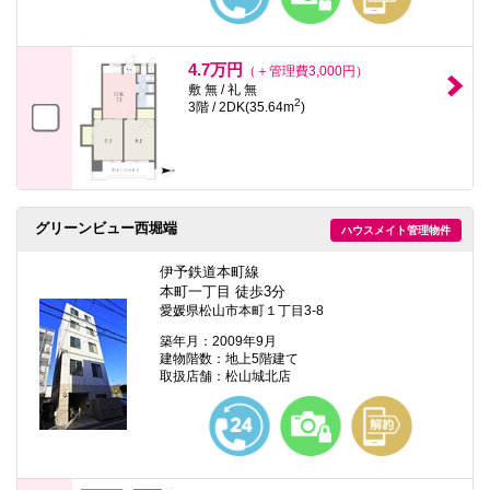
4.7万円
（＋管理費3,000円）
敷 無 / 礼 無
2
3階 / 2DK(35.64m
)
グリーンビュー西堀端
ハウスメイト管理物件
伊予鉄道本町線
本町一丁目 徒歩3分
愛媛県松山市本町１丁目3-8
築年月：2009年9月
建物階数：地上5階建て
取扱店舗：松山城北店