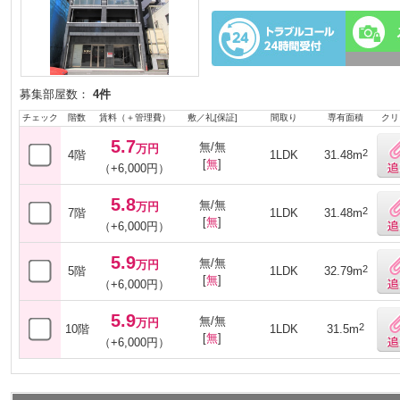
募集部屋数：
4件
チェック
階数
賃料（＋管理費）
敷／礼[保証]
間取り
専有面積
クリ
5.7
無/無
万円
2
4階
1LDK
31.48m
[
無
]
（+6,000円）
5.8
無/無
万円
2
7階
1LDK
31.48m
[
無
]
（+6,000円）
5.9
無/無
万円
2
5階
1LDK
32.79m
[
無
]
（+6,000円）
5.9
無/無
万円
2
10階
1LDK
31.5m
[
無
]
（+6,000円）