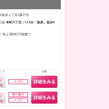
姫原２丁目2番27号
町線
本町六丁目 バス5分「姫原」徒歩4
8月／地上2階地下0階建て
ップ
詳細