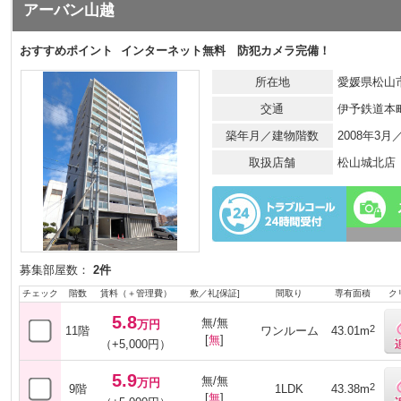
アーバン山越
おすすめポイント
インターネット無料 防犯カメラ完備！
所在地
愛媛県松山市
交通
伊予鉄道本
築年月／建物階数
2008年3月
取扱店舗
松山城北店
募集部屋数：
2件
チェック
階数
賃料（＋管理費）
敷／礼[保証]
間取り
専有面積
ク
5.8
無/無
万円
2
11階
ワンルーム
43.01m
[
無
]
（+5,000円）
5.9
無/無
万円
2
9階
1LDK
43.38m
[
無
]