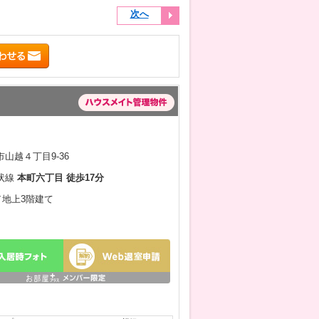
次へ
山越４丁目9-36
状線
本町六丁目 徒歩17分
月／地上3階建て