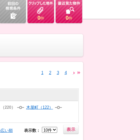
0
0
件
件
1
2
3
4
5
6
7
8
9
10
11
12
（220）
木屋町（122）
の広い順
表示数：