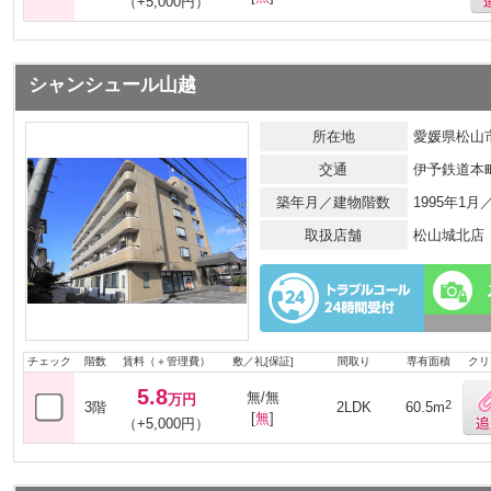
（+5,000円）
シャンシュール山越
所在地
愛媛県松山市
交通
伊予鉄道本
築年月／建物階数
1995年1
取扱店舗
松山城北店
チェック
階数
賃料（＋管理費）
敷／礼[保証]
間取り
専有面積
クリ
5.8
無/無
万円
2
3階
2LDK
60.5m
[
無
]
（+5,000円）