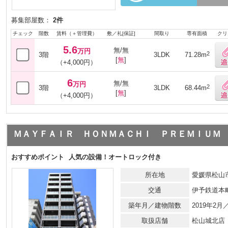
募集部屋数：
2件
チェック
階数
賃料（＋管理費）
敷／礼[保証]
間取り
専有面積
クリ
5.6
無/無
万円
2
3階
3LDK
71.28m
[
無
]
（+4,000円）
6
無/無
万円
2
3階
3LDK
68.44m
[
無
]
（+4,000円）
ＭＡＹＦＡＩＲ ＨＯＮＭＡＣＨＩ ＰＲＥＭＩＵＭ
おすすめポイント
人気の設備！オートロック付き
所在地
愛媛県松山市
交通
伊予鉄道本
築年月／建物階数
2019年2月
取扱店舗
松山城北店