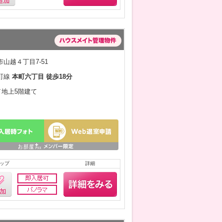
山越４丁目7-51
町線
本町六丁目 徒歩18分
月／地上5階建て
ップ
詳細