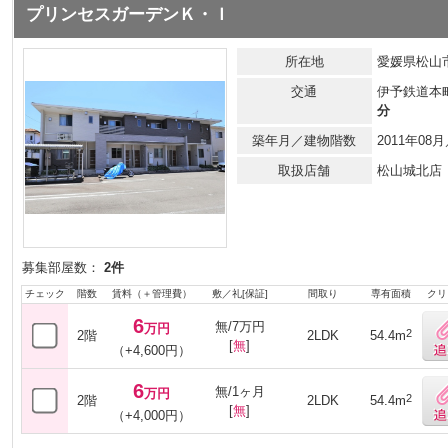
プリンセスガーデンＫ・Ｉ
所在地
愛媛県松山市
交通
伊予鉄道本
分
築年月／建物階数
2011年0
取扱店舗
松山城北店
募集部屋数：
2件
チェック
階数
賃料（＋管理費）
敷／礼[保証]
間取り
専有面積
クリ
6
無/7万円
万円
2
2階
2LDK
54.4m
[
無
]
（+4,600円）
6
無/1ヶ月
万円
2
2階
2LDK
54.4m
[
無
]
（+4,000円）