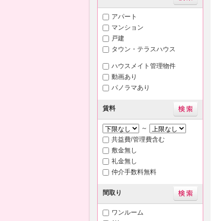
アパート
マンション
戸建
タウン・テラスハウス
ハウスメイト管理物件
動画あり
パノラマあり
賃料
～
共益費/管理費含む
敷金無し
礼金無し
仲介手数料無料
間取り
ワンルーム