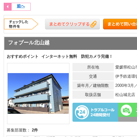
前へ
フォブール北山越
おすすめポイント
インターネット無料 防犯カメラ完備！
所在地
愛媛県松山市
交通
伊予鉄道環
築年月／建物階数
2000年3
取扱店舗
松山城北店
募集部屋数：
2件