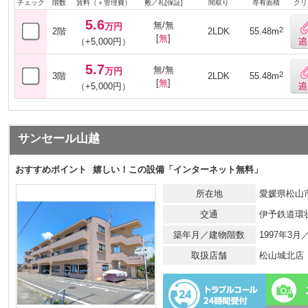
チェック
階数
賃料（＋管理費）
敷／礼[保証]
間取り
専有面積
クリ
5.6
無/無
万円
2
2階
2LDK
55.48m
[
無
]
（+5,000円）
5.7
無/無
万円
2
3階
2LDK
55.48m
[
無
]
（+5,000円）
サンセール山越
おすすめポイント
嬉しい！この設備「インターネット無料」
所在地
愛媛県松山市
交通
伊予鉄道環
築年月／建物階数
1997年3
取扱店舗
松山城北店