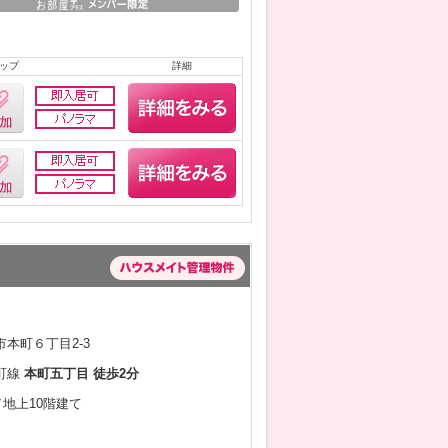
ップ
詳細
本町６丁目2-3
町線
本町五丁目 徒歩2分
／地上10階建て