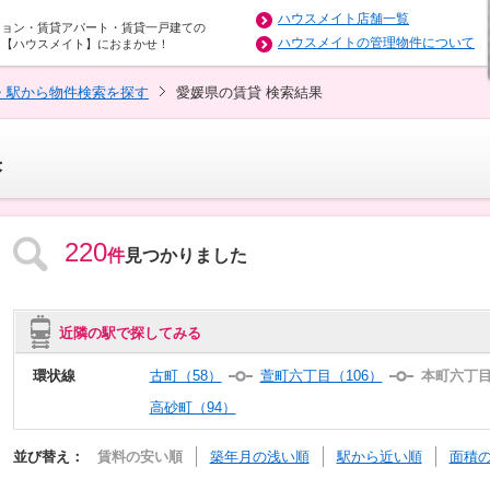
ハウスメイト店舗一覧
ション・賃貸アパート・賃貸一戸建ての
ハウスメイトの管理物件について
は【ハウスメイト】におまかせ！
・駅から物件検索を探す
愛媛県の賃貸 検索結果
果
220
件
見つかりました
近隣の駅で探してみる
環状線
古町（58）
萱町六丁目（106）
本町六丁目
高砂町（94）
並び替え：
賃料の安い順
築年月の浅い順
駅から近い順
面積