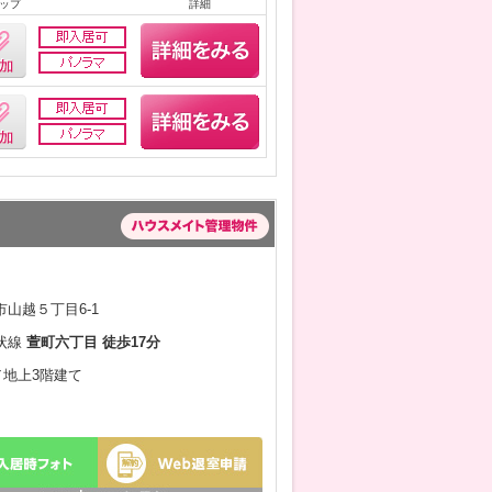
ップ
詳細
山越５丁目6-1
状線
萱町六丁目 徒歩17分
月／地上3階建て