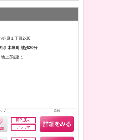
姫原１丁目2-38
状線
木屋町 徒歩20分
月／地上2階建て
ップ
詳細