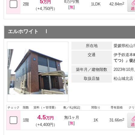
5
8万円/無
万円
2
2階
1LDK
42.84m
[
無
]
（+4,750円）
エルホワイト Ⅰ
所在地
愛媛県松山市
交通
伊予鉄道本
てつ）」徒
築年月／建物階数
2023年1
取扱店舗
松山城北店
チェック
階数
賃料（＋管理費）
敷／礼[保証]
間取り
専有面積
クリ
4.5
無/1ヶ月
万円
2
1階
1K
31.66m
[
無
]
（+4,400円）