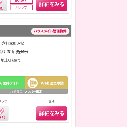
六軒家町3-42
浜線
衣山 徒歩9分
月／地上6階建て
リップ
詳細