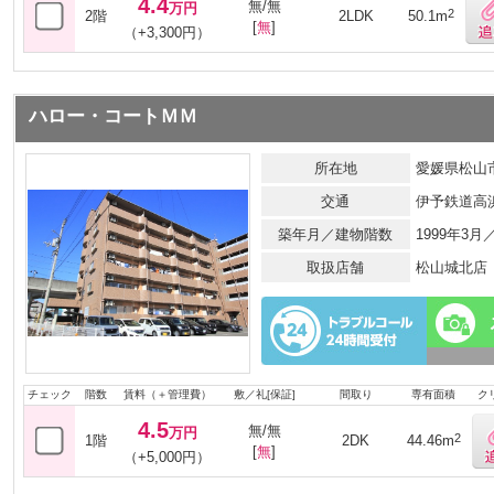
4.4
無/無
万円
2
2階
2LDK
50.1m
[
無
]
（+3,300円）
ハロー・コートＭＭ
所在地
愛媛県松山市
交通
伊予鉄道高
築年月／建物階数
1999年3
取扱店舗
松山城北店
チェック
階数
賃料（＋管理費）
敷／礼[保証]
間取り
専有面積
ク
4.5
無/無
万円
2
1階
2DK
44.46m
[
無
]
（+5,000円）