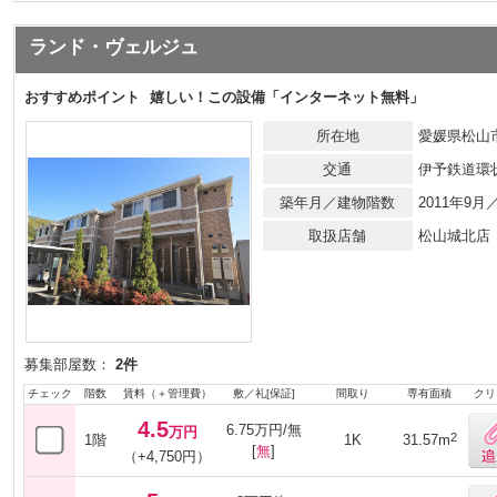
ランド・ヴェルジュ
おすすめポイント
嬉しい！この設備「インターネット無料」
所在地
愛媛県松山市
交通
伊予鉄道環
築年月／建物階数
2011年9
取扱店舗
松山城北店
募集部屋数：
2件
チェック
階数
賃料（＋管理費）
敷／礼[保証]
間取り
専有面積
クリ
4.5
6.75万円/無
万円
2
1階
1K
31.57m
[
無
]
（+4,750円）