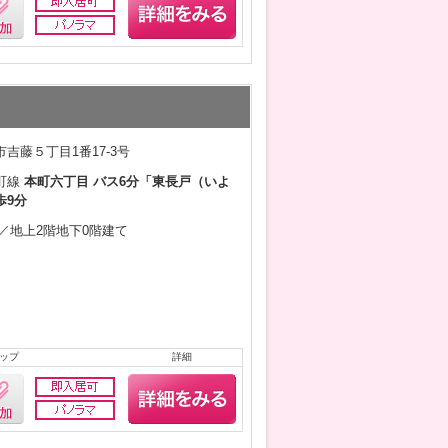
吉藤５丁目1番17-3号
町線
本町六丁目 バス6分「東長戸（いよ
歩9分
0月／地上2階地下0階建て
ップ
詳細