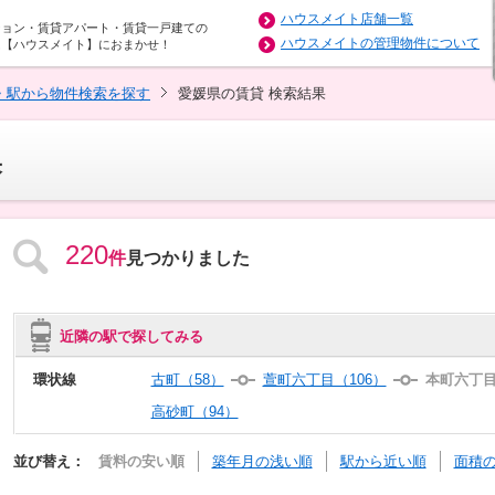
ハウスメイト店舗一覧
ション・賃貸アパート・賃貸一戸建ての
ハウスメイトの管理物件について
は【ハウスメイト】におまかせ！
・駅から物件検索を探す
愛媛県の賃貸 検索結果
果
220
件
見つかりました
近隣の駅で探してみる
環状線
古町（58）
萱町六丁目（106）
本町六丁目
高砂町（94）
並び替え：
賃料の安い順
築年月の浅い順
駅から近い順
面積