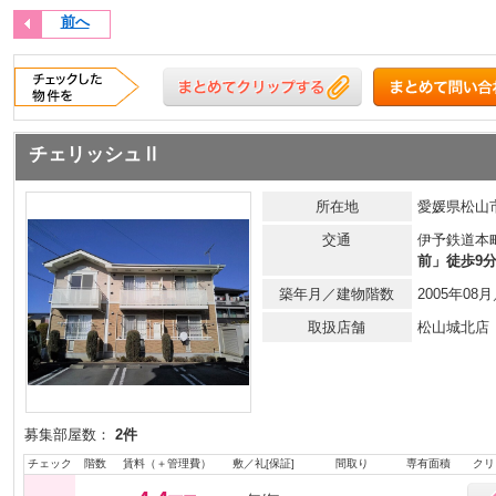
前へ
チェリッシュⅡ
所在地
愛媛県松山市
交通
伊予鉄道本
前」徒歩9
築年月／建物階数
2005年0
取扱店舗
松山城北店
募集部屋数：
2件
チェック
階数
賃料（＋管理費）
敷／礼[保証]
間取り
専有面積
クリ