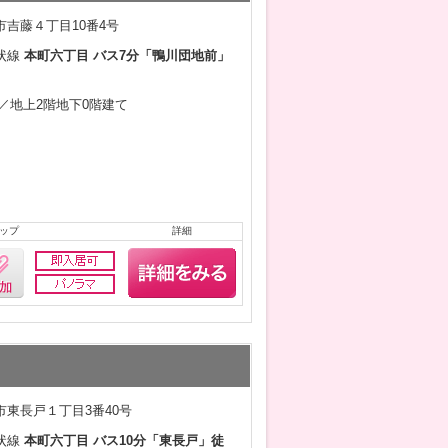
吉藤４丁目10番4号
状線
本町六丁目 バス7分「鴨川団地前」
8月／地上2階地下0階建て
ップ
詳細
市東長戸１丁目3番40号
状線
本町六丁目 バス10分「東長戸」徒