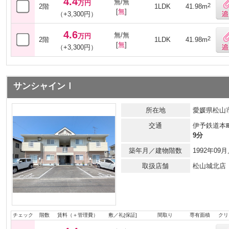
4.4
無/無
万円
2
2階
1LDK
41.98m
[
無
]
（+3,300円）
4.6
無/無
万円
2
2階
1LDK
41.98m
[
無
]
（+3,300円）
サンシャインⅠ
所在地
愛媛県松山
交通
伊予鉄道本
9分
築年月／建物階数
1992年0
取扱店舗
松山城北店
チェック
階数
賃料（＋管理費）
敷／礼[保証]
間取り
専有面積
クリ