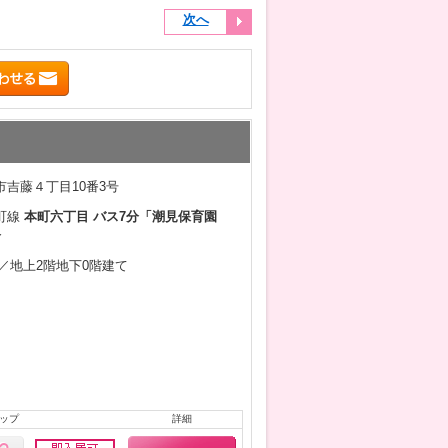
次へ
吉藤４丁目10番3号
町線
本町六丁目 バス7分「潮見保育園
分
8月／地上2階地下0階建て
ップ
詳細