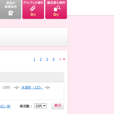
0
0
件
件
1
2
3
4
5
6
7
8
9
10
11
12
（220）
木屋町（122）
の広い順
表示数：