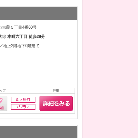
吉藤５丁目4番60号
状線
本町六丁目 徒歩28分
7月／地上2階地下0階建て
ップ
詳細