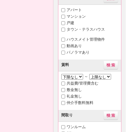
アパート
マンション
戸建
タウン・テラスハウス
ハウスメイト管理物件
動画あり
パノラマあり
賃料
～
共益費/管理費含む
敷金無し
礼金無し
仲介手数料無料
間取り
ワンルーム