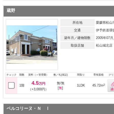
蔵野
所在地
愛媛県松山市
交通
伊予鉄道環
築年月／建物階数
2005年0
取扱店舗
松山城北店
チェック
階数
賃料（＋管理費）
敷／礼[保証]
間取り
専有面積
クリ
4.5
無/無
万円
2
1階
1LDK
45.72m
[
無
]
（+3,000円）
ベルコリーヌ・Ｎ Ⅰ