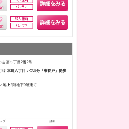
市吉藤５丁目2番2号
町線
本町六丁目 バス5分「東長戸」徒歩
9月／地上2階地下0階建て
ップ
詳細