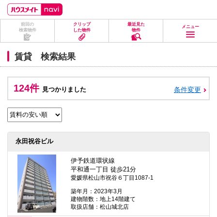
ペ
ペ
こ
こ
こ
ー
ー
こ
こ
こ
ジ
ジ
か
か
か
前回の
クリップ
最近見た
の
内
ら
ら
ら
メニュー
検索物件
した物件
物件
先
を
ヘ
本
フ
頭
移
ッ
文
ッ
に
動
ダ
に
タ
賃貸 検索結果
な
す
情
な
情
り
る
報
り
報
ま
た
に
ま
に
す。
め
な
す。
な
124件
見つかりました
条件変更
の
り
り
リ
ま
ま
ン
す。
す。
ク
で
す。
ヘ
永田祝谷ビル
ッ
ダ
情
伊予鉄道環状線
報
平和通一丁目 徒歩21分
に
愛媛県松山市祝谷６丁目1087-1
移
動
築年月：2023年3月
し
建物階数：地上14階建て
ま
取扱店舗：松山城北店
す