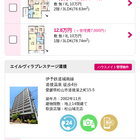
敷 無 / 礼 10万円
2
2階 / 3LDK(76.63m
)
12.8万円
（＋管理費7,000円）
敷 無 / 礼 10万円
2
1階 / 3LDK(78.74m
)
エイルヴィラプレステージ道後
ハウスメイト管理物件
伊予鉄道城南線
道後温泉 徒歩4分
愛媛県松山市道後湯之町15-5
築年月：2002年11月
建物階数：地上14階建て
取扱店舗：松山城北店