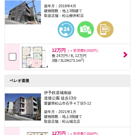
築年月：2018年4月
建物階数：地上3階建て
取扱店舗：松山柳井町店
12万円
（＋管理費8,000円）
敷 24万円 / 礼 12万円
2
3階 / 3LDK(73.1m
)
ベレオ道後
伊予鉄道城南線
道後公園 徒歩13分
愛媛県松山市石手４丁目5-12
築年月：2021年1月
建物階数：地上3階建て
取扱店舗：松山城北店
12万円
（＋管理費7,000円）