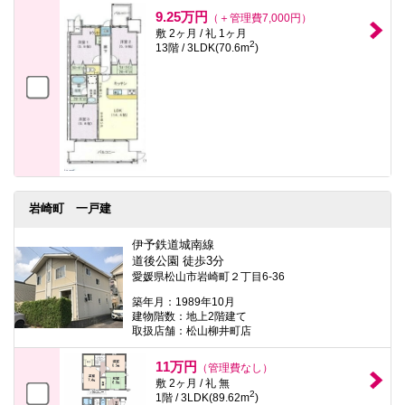
本
9.25万円
（＋管理費7,000円）
文
敷 2ヶ月 / 礼 1ヶ月
に
2
13階 / 3LDK(70.6m
)
移
動
し
ま
す
フ
ッ
タ
情
報
に
岩崎町 一戸建
移
動
し
伊予鉄道城南線
ま
道後公園 徒歩3分
す
愛媛県松山市岩崎町２丁目6-36
築年月：1989年10月
建物階数：地上2階建て
取扱店舗：松山柳井町店
11万円
（管理費なし）
敷 2ヶ月 / 礼 無
2
1階 / 3LDK(89.62m
)