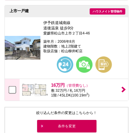
上市一戸建
ハウスメイト管理物件
伊予鉄道城南線
道後温泉 徒歩9分
愛媛県松山市上市２丁目4-46
築年月：2006年8月
建物階数：地上2階建て
取扱店舗：松山柳井町店
16万円
（管理費なし）
敷 32万円 / 礼 16万円
2
1階 / 4SLDK(100.19m
)
絞り込んだ条件の変更はこちらから！
条件を変更