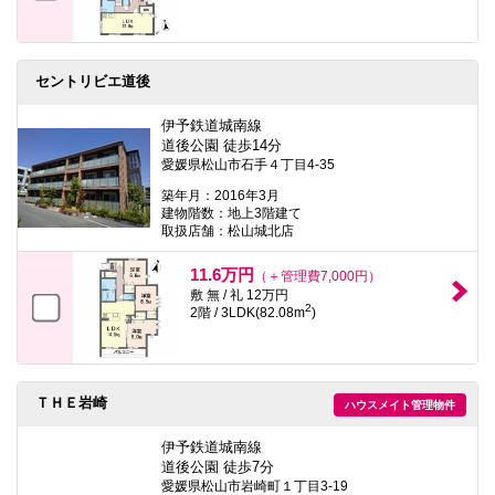
セントリビエ道後
伊予鉄道城南線
道後公園 徒歩14分
愛媛県松山市石手４丁目4-35
築年月：2016年3月
建物階数：地上3階建て
取扱店舗：松山城北店
11.6万円
（＋管理費7,000円）
敷 無 / 礼 12万円
2
2階 / 3LDK(82.08m
)
ＴＨＥ岩崎
ハウスメイト管理物件
伊予鉄道城南線
道後公園 徒歩7分
愛媛県松山市岩崎町１丁目3-19