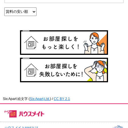
Six Apart 絵文字
(
Six Apart,Ltd.
) /
CC BY 2.1
ハウスメイトnaviとは