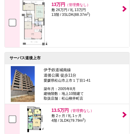
13万円
（管理費なし）
敷 26万円 / 礼 13万円
2
13階 / 3SLDK(88.37m
)
サーパス道後上市
伊予鉄道城南線
道後公園 徒歩11分
愛媛県松山市上市１丁目1-41
築年月：2005年8月
建物階数：地上10階建て
取扱店舗：松山柳井町店
13.5万円
（管理費なし）
敷 2ヶ月 / 礼 1ヶ月
2
4階 / 3LDK(79.79m
)