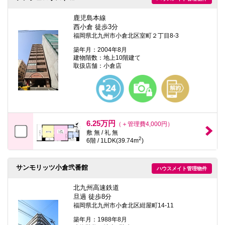
鹿児島本線
西小倉 徒歩3分
福岡県北九州市小倉北区室町２丁目8-3
築年月：2004年8月
建物階数：地上10階建て
取扱店舗：小倉店
6.25万円
（＋管理費4,000円）
敷 無 / 礼 無
2
6階 / 1LDK(39.74m
)
サンモリッツ小倉弐番館
ハウスメイト管理物件
北九州高速鉄道
旦過 徒歩8分
福岡県北九州市小倉北区紺屋町14-11
築年月：1988年8月