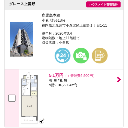
グレース上富野
ハウスメイト管理物件
鹿児島本線
小倉 徒歩18分
福岡県北九州市小倉北区上富野１丁目1-11
築年月：2020年3月
建物階数：地上11階建て
取扱店舗：小倉店
5.1万円
（＋管理費5,500円）
敷 無 / 礼 無
2
9階 / 1K(29.04m
)