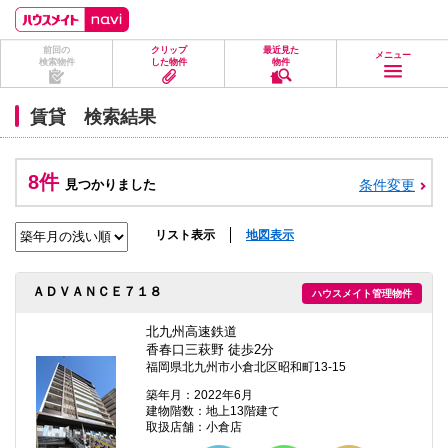
ペ
ペ
こ
こ
こ
ー
ー
こ
こ
こ
ジ
ジ
か
か
か
前回の
クリップ
最近見た
の
内
ら
ら
ら
メニュー
検索物件
した物件
物件
先
を
ヘ
本
フ
頭
移
ッ
文
ッ
に
動
ダ
に
タ
賃貸 検索結果
な
す
情
な
情
り
る
報
り
報
ま
た
に
ま
に
す。
め
な
す。
な
8件
見つかりました
条件変更
の
り
り
リ
ま
ま
ン
す。
す。
ク
リスト表示
地図表示
で
す。
ヘ
ＡＤＶＡＮＣＥ７１８
ハウスメイト管理物件
ッ
ダ
情
北九州高速鉄道
報
香春口三萩野 徒歩2分
に
福岡県北九州市小倉北区昭和町13-15
移
動
築年月：2022年6月
し
建物階数：地上13階建て
ま
取扱店舗：小倉店
す