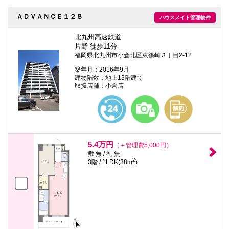
ＡＤＶＡＮＣＥ１２８
ハウスメイト管理物件
北九州高速鉄道
片野 徒歩11分
福岡県北九州市小倉北区東篠崎３丁目2-12
築年月：2016年9月
建物階数：地上13階建て
取扱店舗：小倉店
5.4万円
（＋管理費5,000円）
敷 無 / 礼 無
2
3階 / 1LDK(38m
)