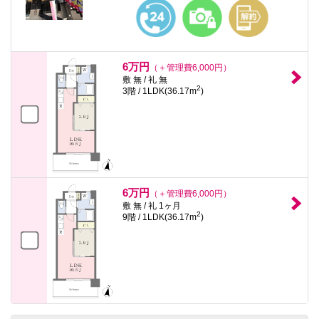
本
文
に
移
動
し
6万円
（＋管理費6,000円）
ま
敷 無 / 礼 無
す
2
3階 / 1LDK(36.17m
)
フ
ッ
タ
情
報
に
移
動
し
6万円
（＋管理費6,000円）
ま
敷 無 / 礼 1ヶ月
す
2
9階 / 1LDK(36.17m
)