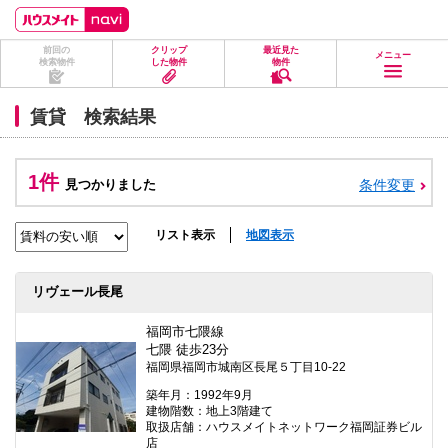
ペ
ペ
こ
こ
こ
ー
ー
こ
こ
こ
ジ
ジ
か
か
か
前回の
クリップ
最近見た
の
内
ら
ら
ら
メニュー
検索物件
した物件
物件
先
を
ヘ
本
フ
頭
移
ッ
文
ッ
に
動
ダ
に
タ
賃貸 検索結果
な
す
情
な
情
り
る
報
り
報
ま
た
に
ま
に
す。
め
な
す。
な
1件
見つかりました
条件変更
の
り
り
リ
ま
ま
ン
す。
す。
ク
リスト表示
地図表示
で
す。
ヘ
リヴェール長尾
ッ
ダ
情
福岡市七隈線
報
七隈 徒歩23分
に
福岡県福岡市城南区長尾５丁目10-22
移
動
築年月：1992年9月
し
建物階数：地上3階建て
ま
取扱店舗：ハウスメイトネットワーク福岡証券ビル
す
店