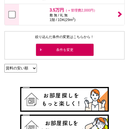
本
文
3.5万円
（＋管理費2,000円）
に
敷 無 / 礼 無
移
2
1階 / 1DK(29m
)
動
し
ま
す
絞り込んだ条件の変更はこちらから！
フ
ッ
タ
条件を変更
情
報
に
移
動
し
ま
す