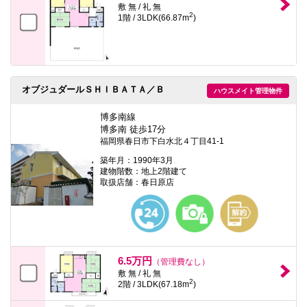
敷 無 / 礼 無
2
1階 / 3LDK(66.87m
)
オブジュダールＳＨＩＢＡＴＡ／Ｂ
ハウスメイト管理物件
博多南線
博多南 徒歩17分
福岡県春日市下白水北４丁目41-1
築年月：1990年3月
建物階数：地上2階建て
取扱店舗：春日原店
6.5万円
（管理費なし）
敷 無 / 礼 無
2
2階 / 3LDK(67.18m
)