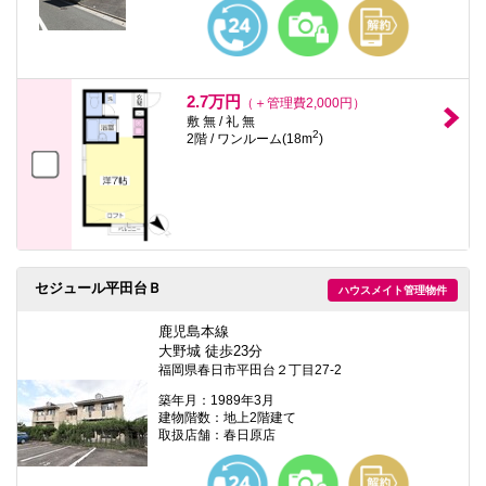
本
文
に
移
動
し
2.7万円
（＋管理費2,000円）
ま
敷 無 / 礼 無
す
2
2階 / ワンルーム(18m
)
フ
ッ
タ
情
報
に
移
動
し
セジュール平田台Ｂ
ハウスメイト管理物件
ま
す
鹿児島本線
大野城 徒歩23分
福岡県春日市平田台２丁目27-2
築年月：1989年3月
建物階数：地上2階建て
取扱店舗：春日原店