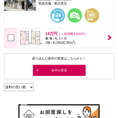
取扱店舗：春日原店
14万円
（＋管理費3,000円）
敷 無 / 礼 2ヶ月
2
1階 / 4LDK(92.95m
)
絞り込んだ条件の変更はこちらから！
条件を変更