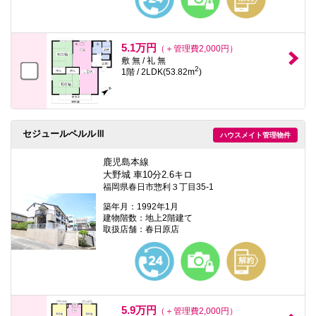
5.1万円
（＋管理費2,000円）
敷 無 / 礼 無
2
1階 / 2LDK(53.82m
)
セジュールペルルⅢ
ハウスメイト管理物件
鹿児島本線
大野城 車10分2.6キロ
福岡県春日市惣利３丁目35-1
築年月：1992年1月
建物階数：地上2階建て
取扱店舗：春日原店
5.9万円
（＋管理費2,000円）