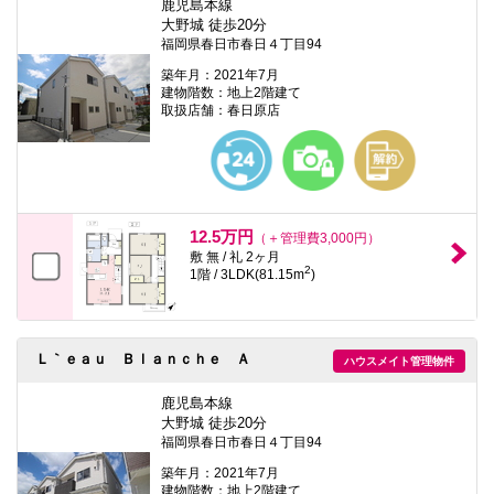
鹿児島本線
大野城 徒歩20分
福岡県春日市春日４丁目94
築年月：2021年7月
建物階数：地上2階建て
取扱店舗：春日原店
12.5万円
（＋管理費3,000円）
敷 無 / 礼 2ヶ月
2
1階 / 3LDK(81.15m
)
Ｌ｀ｅａｕ Ｂｌａｎｃｈｅ Ａ
ハウスメイト管理物件
鹿児島本線
大野城 徒歩20分
福岡県春日市春日４丁目94
築年月：2021年7月
建物階数：地上2階建て