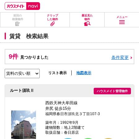
ペ
ペ
こ
こ
こ
ー
ー
こ
こ
こ
ジ
ジ
か
か
か
前回の
クリップ
最近見た
の
内
ら
ら
ら
メニュー
検索物件
した物件
物件
先
を
ヘ
本
フ
頭
移
ッ
文
ッ
に
動
ダ
に
タ
賃貸 検索結果
な
す
情
な
情
り
る
報
り
報
ま
た
に
ま
に
す。
め
な
す。
な
9件
見つかりました
条件変更
の
り
り
リ
ま
ま
ン
す。
す。
ク
リスト表示
地図表示
で
す。
ヘ
ルート須玖Ⅱ
ハウスメイト管理物件
ッ
ダ
情
西鉄天神大牟田線
報
井尻 徒歩15分
に
福岡県春日市須玖北３丁目107-3
移
動
築年月：1992年9月
し
建物階数：地上2階建て
ま
取扱店舗：春日原店
す