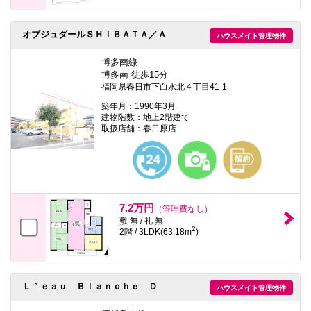
オブジュダールＳＨＩＢＡＴＡ／Ａ
ハウスメイト管理物件
博多南線
博多南 徒歩15分
福岡県春日市下白水北４丁目41-1
築年月：1990年3月
建物階数：地上2階建て
取扱店舗：春日原店
7.2万円
（管理費なし）
敷 無 / 礼 無
2
2階 / 3LDK(63.18m
)
Ｌ｀ｅａｕ Ｂｌａｎｃｈｅ Ｄ
ハウスメイト管理物件