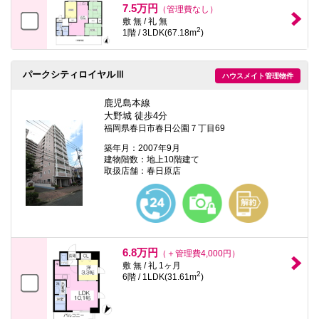
7.5万円
（管理費なし）
敷 無 / 礼 無
2
1階 / 3LDK(67.18m
)
パークシティロイヤルⅢ
ハウスメイト管理物件
鹿児島本線
大野城 徒歩4分
福岡県春日市春日公園７丁目69
築年月：2007年9月
建物階数：地上10階建て
取扱店舗：春日原店
6.8万円
（＋管理費4,000円）
敷 無 / 礼 1ヶ月
2
6階 / 1LDK(31.61m
)