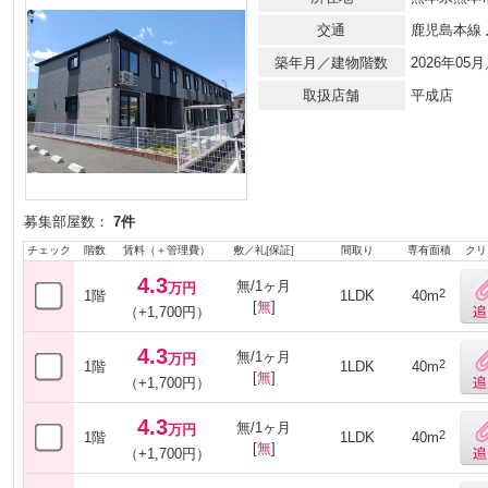
交通
鹿児島本線
築年月／建物階数
2026年0
取扱店舗
平成店
募集部屋数：
7件
チェック
階数
賃料（＋管理費）
敷／礼[保証]
間取り
専有面積
クリ
4.3
無/1ヶ月
万円
2
1階
1LDK
40m
[
無
]
（+1,700円）
4.3
無/1ヶ月
万円
2
1階
1LDK
40m
[
無
]
（+1,700円）
4.3
無/1ヶ月
万円
2
1階
1LDK
40m
[
無
]
（+1,700円）