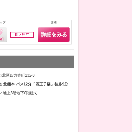
ップ
詳細
北区四方寄町132-3
道
北熊本 バス12分「四王子橋」徒歩9分
3月／地上3階地下0階建て