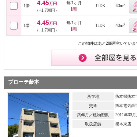
4.45
無/1ヶ月
万円
2
1階
1LDK
40m
[
無
]
（+1,700円）
4.45
無/1ヶ月
万円
2
1階
1LDK
40m
[
無
]
（+1,700円）
この物件はあと2部屋空いていま
ブローテ藤本
所在地
熊本県熊本市
交通
熊本電気鉄
築年月／建物階数
2011年0
取扱店舗
熊本東店