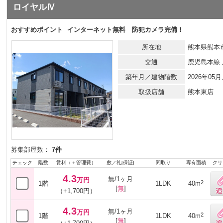
ロイヤルⅣ
おすすめポイント
インターネット無料 防犯カメラ完備！
所在地
熊本県熊本
交通
鹿児島本線
築年月／建物階数
2026年0
取扱店舗
熊本東店
募集部屋数：
7件
チェック
階数
賃料（＋管理費）
敷／礼[保証]
間取り
専有面積
クリ
4.3
無/1ヶ月
万円
2
1階
1LDK
40m
[
無
]
（+1,700円）
4.3
無/1ヶ月
万円
2
1階
1LDK
40m
[
無
]