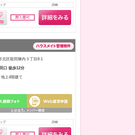
ップ
詳細
北区龍田陳内３丁目8-1
田口 徒歩12分
月／地上4階建て
ップ
詳細