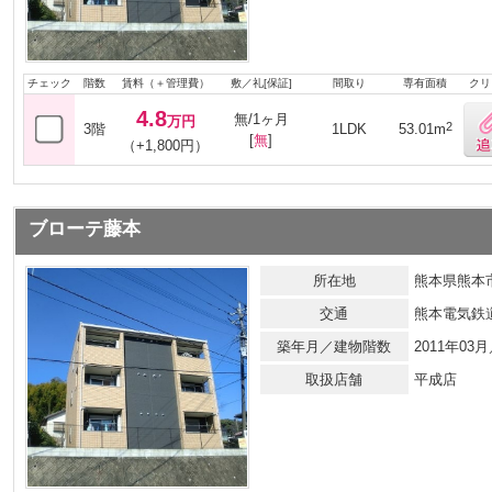
チェック
階数
賃料（＋管理費）
敷／礼[保証]
間取り
専有面積
クリ
4.8
無/1ヶ月
万円
2
3階
1LDK
53.01m
[
無
]
（+1,800円）
ブローテ藤本
所在地
熊本県熊本市
交通
熊本電気鉄
築年月／建物階数
2011年0
取扱店舗
平成店