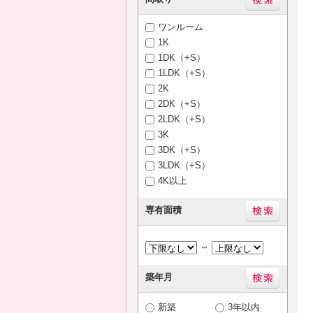
ワンルーム
1K
1DK（+S）
1LDK（+S）
2K
2DK（+S）
2LDK（+S）
3K
3DK（+S）
3LDK（+S）
4K以上
専有面積
～
築年月
新築
3年以内