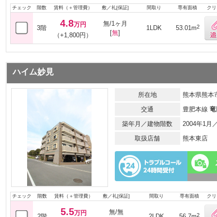
チェック
階数
賃料（＋管理費）
敷／礼[保証]
間取り
専有面積
クリ
4.8
無/1ヶ月
万円
2
3階
1LDK
53.01m
[
無
]
（+1,800円）
ハイム妙見
所在地
熊本県熊本市
交通
豊肥本線
竜
築年月／建物階数
2004年1
取扱店舗
熊本東店
チェック
階数
賃料（＋管理費）
敷／礼[保証]
間取り
専有面積
クリ
5.5
無/無
万円
2
2階
2LDK
56.7m