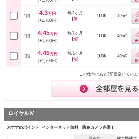
（+1,700円）
4.3
無/1ヶ月
万円
2
1階
1LDK
40m
[
無
]
（+1,700円）
4.45
無/1ヶ月
万円
2
1階
1LDK
40m
[
無
]
（+1,700円）
4.45
無/1ヶ月
万円
2
1階
1LDK
40m
[
無
]
（+1,700円）
この物件はあと2部屋空いていま
ロイヤルⅣ
おすすめポイント
インターネット無料 防犯カメラ完備！
所在地
熊本県熊本