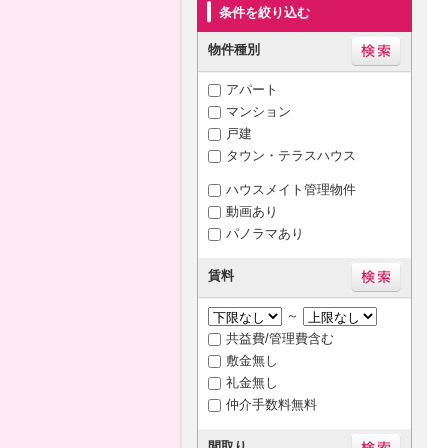
条件を絞り込む
物件種別
アパート
マンション
戸建
タウン・テラスハウス
ハウスメイト管理物件
動画あり
パノラマあり
賃料
～
共益費/管理費含む
敷金無し
礼金無し
仲介手数料無料
間取り