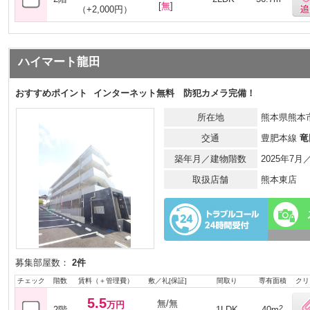
[
無
]
（+2,000円）
ハイマート龍田
おすすめポイント
インターネット無料 防犯カメラ完備！
所在地
熊本県熊本市
交通
豊肥本線
竜
築年月／建物階数
2025年7
取扱店舗
熊本東店
募集部屋数：
2件
チェック
階数
賃料（＋管理費）
敷／礼[保証]
間取り
専有面積
クリ
5.5
無/無
万円
2
2階
1LDK
40m