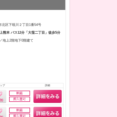
市北区下硯川２丁目1番54号
上熊本 バス12分「大窪二丁目」徒歩5分
5月／地上2階地下0階建て
ップ
詳細