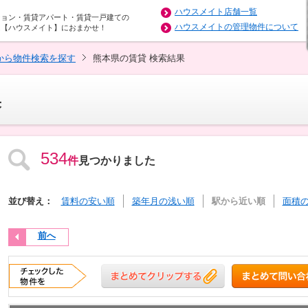
ハウスメイト店舗一覧
ション・賃貸アパート・賃貸一戸建ての
ハウスメイトの管理物件について
は【ハウスメイト】におまかせ！
から物件検索を探す
熊本県の賃貸 検索結果
果
534
件
見つかりました
並び替え：
賃料の安い順
築年月の浅い順
駅から近い順
面積
前へ