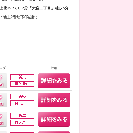
上熊本 バス12分「大窪二丁目」徒歩5分
5月／地上2階地下0階建て
ップ
詳細