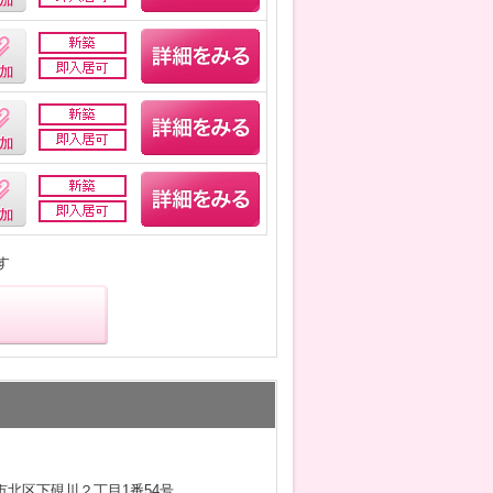
す
市北区下硯川２丁目1番54号