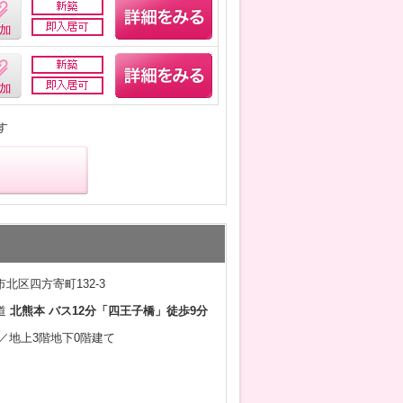
す
北区四方寄町132-3
道
北熊本 バス12分「四王子橋」徒歩9分
3月／地上3階地下0階建て