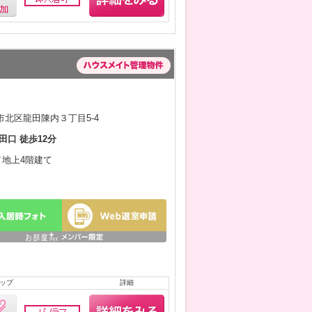
北区龍田陳内３丁目5-4
田口 徒歩12分
月／地上4階建て
ップ
詳細