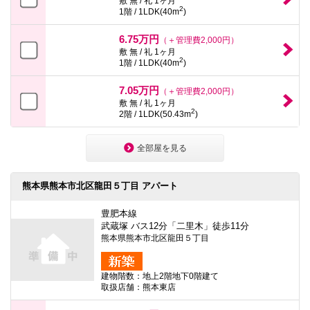
敷 無 / 礼 1ヶ月
2
1階 / 1LDK(40m
)
6.75万円
（＋管理費2,000円）
敷 無 / 礼 1ヶ月
2
1階 / 1LDK(40m
)
7.05万円
（＋管理費2,000円）
敷 無 / 礼 1ヶ月
2
2階 / 1LDK(50.43m
)
全部屋を見る
熊本県熊本市北区龍田５丁目 アパート
豊肥本線
武蔵塚 バス12分「二里木」徒歩11分
熊本県熊本市北区龍田５丁目
建物階数：地上2階地下0階建て
取扱店舗：熊本東店