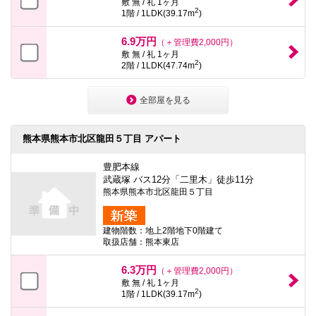
敷 無 / 礼 1ヶ月
2
1階 / 1LDK(39.17m
)
6.9万円
（＋管理費2,000円）
敷 無 / 礼 1ヶ月
2
2階 / 1LDK(47.74m
)
全部屋を見る
熊本県熊本市北区龍田５丁目 アパート
豊肥本線
武蔵塚 バス12分「二里木」徒歩11分
熊本県熊本市北区龍田５丁目
建物階数：地上2階地下0階建て
取扱店舗：熊本東店
6.3万円
（＋管理費2,000円）
敷 無 / 礼 1ヶ月
2
1階 / 1LDK(39.17m
)