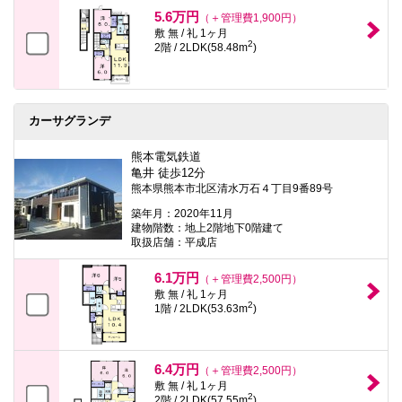
本
5.6万円
（＋管理費1,900円）
文
敷 無 / 礼 1ヶ月
に
2
2階 / 2LDK(58.48m
)
移
動
し
ま
す
カーサグランデ
フ
ッ
タ
熊本電気鉄道
情
亀井 徒歩12分
報
熊本県熊本市北区清水万石４丁目9番89号
に
移
築年月：2020年11月
動
建物階数：地上2階地下0階建て
し
取扱店舗：平成店
ま
す
6.1万円
（＋管理費2,500円）
敷 無 / 礼 1ヶ月
2
1階 / 2LDK(53.63m
)
6.4万円
（＋管理費2,500円）
敷 無 / 礼 1ヶ月
2
2階 / 2LDK(57.55m
)