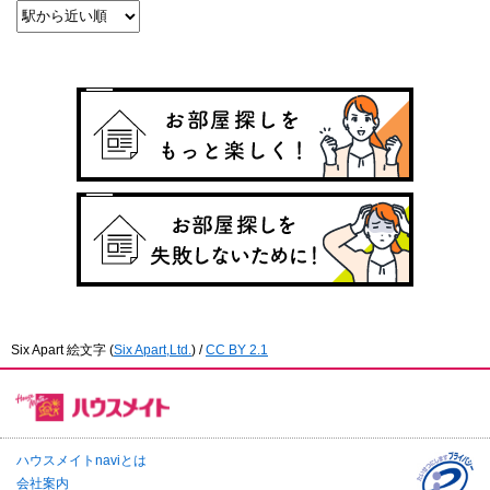
Six Apart 絵文字
(
Six Apart,Ltd.
) /
CC BY 2.1
ハウスメイトnaviとは
会社案内