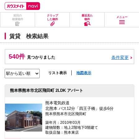
ペ
ペ
こ
こ
こ
ー
ー
こ
こ
こ
ジ
ジ
か
か
か
前回の
クリップ
最近見た
の
内
ら
ら
ら
メニュー
検索物件
した物件
物件
先
を
ヘ
本
フ
頭
移
ッ
文
ッ
に
動
ダ
に
タ
賃貸 検索結果
な
す
情
な
情
り
る
報
り
報
ま
た
に
ま
に
す。
め
な
す。
な
540件
見つかりました
条件変更
の
り
り
リ
ま
ま
ン
す。
す。
ク
リスト表示
地図表示
で
す。
ヘ
熊本県熊本市北区飛田町 2LDK アパート
ッ
ダ
情
熊本電気鉄道
報
北熊本 バス12分「四王子橋」徒歩6分
に
熊本県熊本市北区飛田町
移
動
築年月：2010年03月
し
建物階数：地上2階地下0階建て
ま
取扱店舗：熊本東店
す