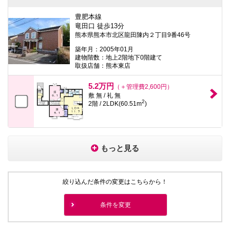
豊肥本線
竜田口 徒歩13分
熊本県熊本市北区龍田陳内２丁目9番46号
築年月：2005年01月
建物階数：地上2階地下0階建て
取扱店舗：熊本東店
5.2万円
（＋管理費2,600円）
敷 無 / 礼 無
2
2階 / 2LDK(60.51m
)
もっと見る
絞り込んだ条件の変更はこちらから！
条件を変更