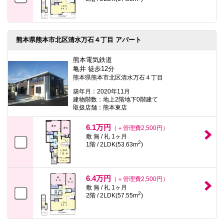
熊本県熊本市北区清水万石４丁目 アパート
熊本電気鉄道
亀井 徒歩12分
熊本県熊本市北区清水万石４丁目
築年月：2020年11月
建物階数：地上2階地下0階建て
取扱店舗：熊本東店
6.1万円
（＋管理費2,500円）
敷 無 / 礼 1ヶ月
2
1階 / 2LDK(53.63m
)
6.4万円
（＋管理費2,500円）
敷 無 / 礼 1ヶ月
2
2階 / 2LDK(57.55m
)