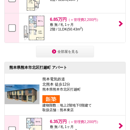
6.85万円
（＋管理費2,200円）
敷 無 / 礼 1ヶ月
2
2階 / 1LDK(50.43m
)
全部屋を見る
熊本県熊本市北区打越町 アパート
熊本電気鉄道
北熊本 徒歩12分
熊本県熊本市北区打越町
建物階数：地上2階地下0階建て
取扱店舗：熊本東店
6.35万円
（＋管理費2,200円）
敷 無 / 礼 1ヶ月